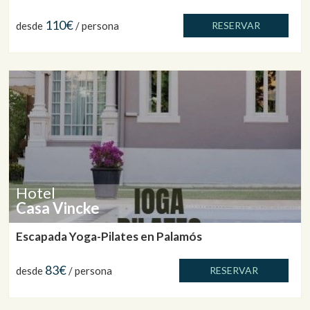
110€
desde
/ persona
RESERVAR
Hotel
Casa Vincke
Escapada Yoga-Pilates en Palamós
83€
desde
/ persona
RESERVAR