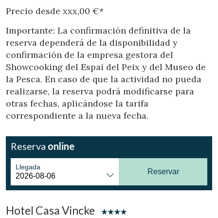
Precio desde xxx,00 €*
Importante: La confirmación definitiva de la
reserva dependerá de la disponibilidad y
confirmación de la empresa gestora del
Modificar cookies
Showcooking del Espai del Peix y del Museo de
la Pesca. En caso de que la actividad no pueda
realizarse, la reserva podrá modificarse para
Técnicas y funcionales
Siempre activas
otras fechas, aplicándose la tarifa
Este sitio web utiliza Cookies propias para recopilar
correspondiente a la nueva fecha.
información con la finalidad de mejorar nuestros servicios.
Si continua navegando, supone la aceptación de la
instalación de las mismas. El usuario tiene la posibilidad
de configurar su navegador pudiendo, si así lo desea,
Reserva
online
impedir que sean instaladas en su disco duro, aunque
deberá tener en cuenta que dicha acción podrá ocasionar
dificultades de navegación de la página web.
Llegada
Reservar
Analíticas y personalización
Permiten realizar el seguimiento y análisis del
Hotel Casa Vincke
comportamiento de los usuarios de este sitio web. La