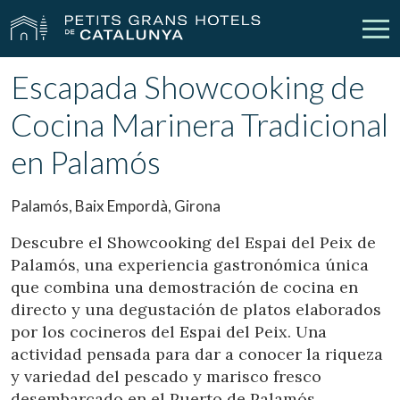
Escapada Showcooking de
Nuestros Hoteles
Escapadas
Cocina Marinera Tradicional
Bodas
Empresas
en Palamós
Cheques Regalo
Descubre Catalunya
Palamós, Baix Empordà, Girona
Contacto
Mi reserva
Descubre el Showcooking del Espai del Peix de
Palamós, una experiencia gastronómica única
que combina una demostración de cocina en
directo y una degustación de platos elaborados
vpn_key
person
Iniciar sesión
Crear cuenta
por los cocineros del Espai del Peix. Una
actividad pensada para dar a conocer la riqueza
y variedad del pescado y marisco fresco
desembarcado en el Puerto de Palamós.