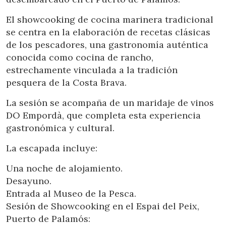
Ubicación/nombre del hotel
El showcooking de cocina marinera tradicional
se centra en la elaboración de recetas clásicas
de los pescadores, una gastronomía auténtica
CA
ES
EN
FR
conocida como cocina de rancho,
estrechamente vinculada a la tradición
pesquera de la Costa Brava.
La sesión se acompaña de un maridaje de vinos
DO Empordà, que completa esta experiencia
gastronómica y cultural.
La escapada incluye:
Una noche de alojamiento.
Desayuno.
Entrada al Museo de la Pesca.
Sesión de Showcooking en el Espai del Peix,
Puerto de Palamós: