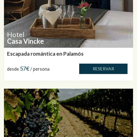
Hotel
Casa Vincke
Escapada romántica en Palamós
57€
desde
/ persona
RESERVAR