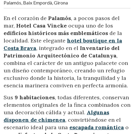
información recogida mediante este tipo de cookies se
Palamós, Baix Empordà, Girona
utiliza en la medición de la actividad de la web para la
elaboración de perfiles de navegación de los usuarios con
el fin de introducir mejoras en función del análisis de los
En el corazón de
Palamós
, a pocos pasos del
datos de uso que hacen los usuarios del servicio. Permiten
mar,
Hotel Casa Vincke
ocupa uno de los
guardar la información de preferencia del usuario para
mejorar la calidad de nuestros servicios y para ofrecer una
edificios históricos más emblemáticos
de la
mejor experiencia a través de productos recomendados.
localidad. Este elegante
hotel boutique en la
Costa Brava
, integrado en el
Inventario del
Marketing y publicidad
Patrimonio Arquitectónico de Catalunya
,
Estas cookies son utilizadas para almacenar información
combina el carácter de un antiguo palacete con
sobre las preferencias y elecciones personales del usuario
un diseño contemporáneo, creando un refugio
a través de la observación continuada de sus hábitos de
navegación. Gracias a ellas, podemos conocer los hábitos
exclusivo donde la historia, la tranquilidad y la
de navegación en el sitio web y mostrar publicidad
relacionada con el perfil de navegación del usuario.
esencia marinera conviven en perfecta armonía.
Sus
9 habitaciones
, todas diferentes, conservan
elementos originales de la finca combinados con
una decoración cálida y actual.
Algunas
disponen de
chimenea
, convirtiéndose en el
escenario ideal para una
escapada romántica
o