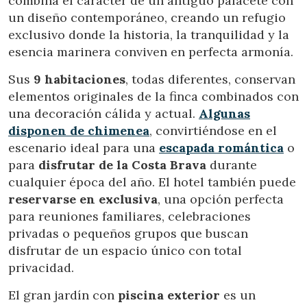
combina el carácter de un antiguo palacete con
elaboración de perfiles de navegación de los usuarios con
el fin de introducir mejoras en función del análisis de los
un diseño contemporáneo, creando un refugio
datos de uso que hacen los usuarios del servicio. Permiten
exclusivo donde la historia, la tranquilidad y la
guardar la información de preferencia del usuario para
mejorar la calidad de nuestros servicios y para ofrecer una
esencia marinera conviven en perfecta armonía.
mejor experiencia a través de productos recomendados.
Sus
9 habitaciones
, todas diferentes, conservan
Marketing y publicidad
elementos originales de la finca combinados con
una decoración cálida y actual.
Algunas
Estas cookies son utilizadas para almacenar información
sobre las preferencias y elecciones personales del usuario
disponen de
chimenea
, convirtiéndose en el
a través de la observación continuada de sus hábitos de
escenario ideal para una
escapada romántica
o
navegación. Gracias a ellas, podemos conocer los hábitos
de navegación en el sitio web y mostrar publicidad
para
disfrutar de la Costa Brava
durante
relacionada con el perfil de navegación del usuario.
cualquier época del año. El hotel también puede
reservarse en
exclusiva
, una opción perfecta
para reuniones familiares, celebraciones
privadas o pequeños grupos que buscan
disfrutar de un espacio único con total
privacidad.
El gran jardín con
piscina exterior
es un