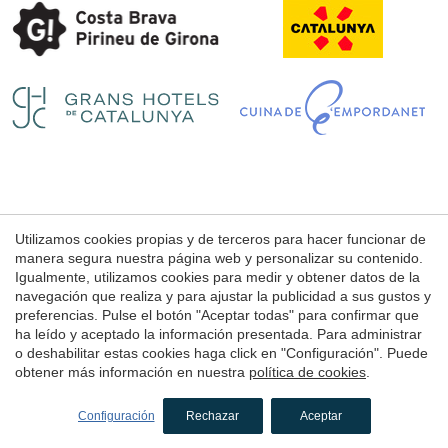
Utilizamos cookies propias y de terceros para hacer funcionar de
Aviso Legal
manera segura nuestra página web y personalizar su contenido.
Condiciones de uso de la web
Igualmente, utilizamos cookies para medir y obtener datos de la
navegación que realiza y para ajustar la publicidad a sus gustos y
Política de Cookies
preferencias. Pulse el botón "Aceptar todas" para confirmar que
ha leído y aceptado la información presentada. Para administrar
o deshabilitar estas cookies haga click en "Configuración". Puede
© 1998 - 2026
obtener más información en nuestra
política de cookies
.
Petits Grans Hotels de Catalunya
by
iEstrategic
Configuración
Rechazar
Aceptar