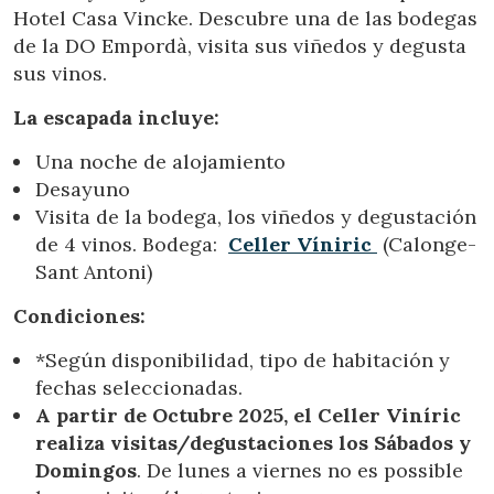
Ubicación/nombre del hotel
Hotel Casa Vincke. Descubre una de las bodegas
de la DO Empordà, visita sus viñedos y degusta
sus vinos.
CA
ES
EN
FR
La escapada incluye:
Una noche de alojamiento
Desayuno
Visita de la bodega, los viñedos y degustación
de 4 vinos. Bodega:
Celler Víniric
(Calonge-
Sant Antoni)
Condiciones:
*Según disponibilidad, tipo de habitación y
fechas seleccionadas.
A partir de Octubre 2025, el Celler Viníric
realiza visitas/degustaciones los Sábados y
Domingos
. De lunes a viernes no es possible