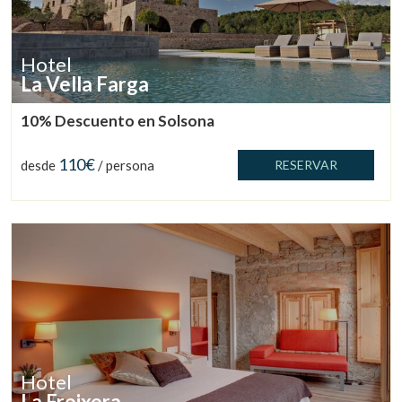
Hotel
La Vella Farga
10% Descuento en Solsona
Gestionar mi reserva
110€
desde
/ persona
RESERVAR
Verificar localizador
Hotel
La Freixera