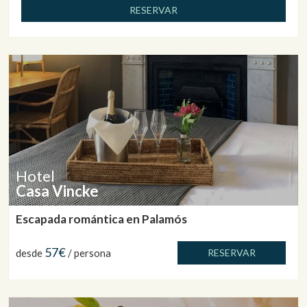
RESERVAR
Hotel
Casa Vincke
Escapada romántica en Palamós
57€
desde
/ persona
RESERVAR