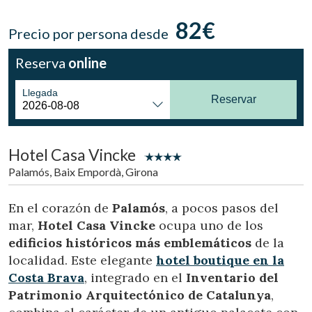
82€
Precio por persona desde
Reserva
online
Modificar cookies
Llegada
Reservar
Técnicas y funcionales
Siempre activas
Este sitio web utiliza Cookies propias para recopilar
información con la finalidad de mejorar nuestros servicios.
Hotel Casa Vincke
Si continua navegando, supone la aceptación de la
instalación de las mismas. El usuario tiene la posibilidad
Palamós, Baix Empordà, Girona
de configurar su navegador pudiendo, si así lo desea,
impedir que sean instaladas en su disco duro, aunque
deberá tener en cuenta que dicha acción podrá ocasionar
En el corazón de
Palamós
, a pocos pasos del
dificultades de navegación de la página web.
mar,
Hotel Casa Vincke
ocupa uno de los
edificios históricos más emblemáticos
de la
Analíticas y personalización
localidad. Este elegante
hotel boutique en la
Permiten realizar el seguimiento y análisis del
Costa Brava
, integrado en el
Inventario del
comportamiento de los usuarios de este sitio web. La
información recogida mediante este tipo de cookies se
Patrimonio Arquitectónico de Catalunya
,
utiliza en la medición de la actividad de la web para la