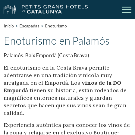
Inicio
Escapadas
Enoturismo
Nuestros Hoteles
Escapadas
Enoturismo en Palamós
Bodas
Empresas
Palamós. Baix Empordà (Costa Brava)
Cheques Regalo
Descubre Catalunya
El enoturismo en la Costa Brava permite
adentrarse en una tradición vinícola muy
Contacto
Mi reserva
arraigada en el Empordà. Los
vinos de la DO
Empordà
tienen su historia, están rodeados de
magníficos entornos naturales y guardan
secretos que hacen que sus vinos sean de gran
vpn_key
person
Iniciar sesión
Crear cuenta
calidad.
Experiencia auténtica para conocer los vinos de
la zona y relajarse en el exclusivo Boutique-