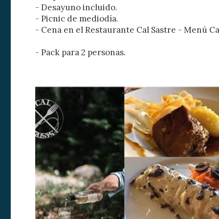
- Desayuno incluido.
- Picnic de mediodía.
- Cena en el Restaurante Cal Sastre - Menú Cal
Modif
- Pack para 2 personas.
Técnic
Este sit
mejorar
instala
pudiend
deberá 
de la p
Analít
Permite
sitio we
medició
los usua
que hac
del usu
experie