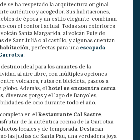
de se ha respetado la arquitectura original
te auténtico y acogedor. Sus habitaciones,
bles de época y un estilo elegante, combinan
s y
ico con el confort actual. Todas son exteriores
us
l volcán Santa Margarida, al volcán Puig de
gación
s de Sant Julià o al castillo, y algunas cuentan
 habitación
, perfectas para una
escapada
 Garrotxa
.
destino ideal para los amantes de la
ividad al aire libre, con múltiples opciones
ntre volcanes, rutas en bicicleta, paseos a
n globo. Además, el
hotel se encuentra cerca
es
, diversos gorgs y el lago de Banyoles,
bilidades de ocio durante todo el año.
 completa en el
Restaurante Cal Sastre
,
sfrutar de la auténtica cocina de la Garrotxa
ductos locales y de temporada. Destacan
mo las judías de Santa Pau, una verdadera joya