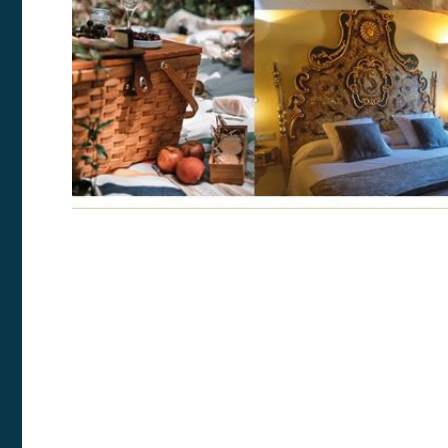
Market
Estas c
eleccio
hábitos
en el si
usuario