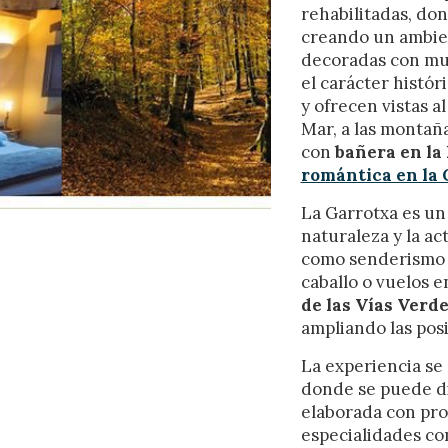
rehabilitadas, don
creando un ambien
ing y publicidad
decoradas con mue
ookies son utilizadas para almacenar información sobre las preferencia
el carácter histór
nes personales del usuario a través de la observación continuada de s
y ofrecen vistas a
 de navegación. Gracias a ellas, podemos conocer los hábitos de nave
tio web y mostrar publicidad relacionada con el perfil de navegación del
Mar, a las montaña
.
con
bañera en la
Guardar configuración
Aceptar todas
romántica en la
La Garrotxa es un 
naturaleza y la act
como senderismo e
caballo o vuelos e
de las Vías Verd
ampliando las posi
La experiencia se
donde se puede di
elaborada con pro
especialidades co