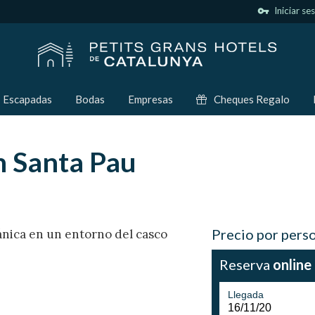
vpn_key
Iniciar se
Escapadas
Bodas
Empresas
Cheques Regalo
n Santa Pau
Precio por pers
cánica en un entorno del casco
Reserva
online
Llegada