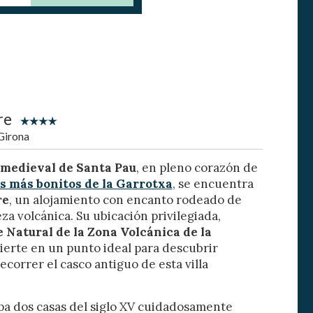
activas
re
d de
Girona
egador
ue
o medieval de Santa Pau
, en pleno corazón de
egación
os más bonitos de la Garrotxa
, se encuentra
re
, un alojamiento con encanto rodeado de
eza volcánica. Su ubicación privilegiada,
 Natural de la Zona Volcánica de la
 de este
vierte en un punto ideal para descubrir
a
recorrer el casco antiguo de esta villa
ión de
s de uso
rencia
ejor
a dos casas del siglo XV cuidadosamente