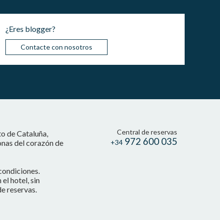
¿Eres blogger?
Contacte con nosotros
Central de reservas
to de Cataluña,
972 600 035
onas del corazón de
+34
condiciones.
l hotel, sin
e reservas.