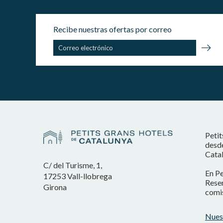
Recibe nuestras ofertas por correo
Petit
desde
Catal
C/ del Turisme, 1,
En Pe
17253 Vall-llobrega
Reser
Girona
comis
Nues