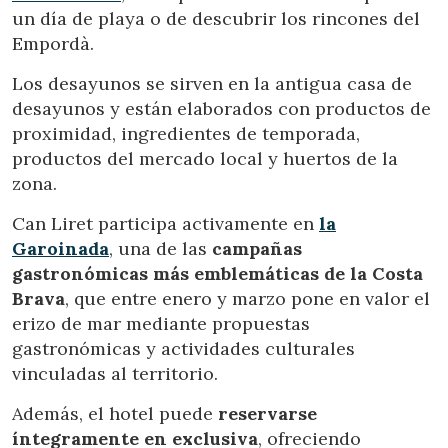
dificultades de navegación de la página web.
un día de playa o de descubrir los rincones del
Empordà.
Analíticas y personalización
Los desayunos se sirven en la antigua casa de
Permiten realizar el seguimiento y análisis del
desayunos y están elaborados con productos de
comportamiento de los usuarios de este sitio web. La
información recogida mediante este tipo de cookies se
proximidad, ingredientes de temporada,
utiliza en la medición de la actividad de la web para la
productos del mercado local y huertos de la
elaboración de perfiles de navegación de los usuarios con
el fin de introducir mejoras en función del análisis de los
zona.
datos de uso que hacen los usuarios del servicio. Permiten
guardar la información de preferencia del usuario para
Can Liret participa activamente en
la
mejorar la calidad de nuestros servicios y para ofrecer una
mejor experiencia a través de productos recomendados.
Garoinada
, una de las
campañas
gastronómicas más emblemáticas de la Costa
Marketing y publicidad
Brava
, que entre enero y marzo pone en valor el
erizo de mar mediante propuestas
Estas cookies son utilizadas para almacenar información
sobre las preferencias y elecciones personales del usuario
gastronómicas y actividades culturales
a través de la observación continuada de sus hábitos de
vinculadas al territorio.
navegación. Gracias a ellas, podemos conocer los hábitos
de navegación en el sitio web y mostrar publicidad
relacionada con el perfil de navegación del usuario.
Además, el hotel puede
reservarse
íntegramente en exclusiva
, ofreciendo