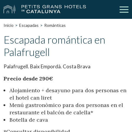
Inicio
Escapadas
Románticas
Nuestros Hoteles
Escapadas
Escapada romántica en
Palafrugell
Bodas
Empresas
Cheques Regalo
Descubre Catalunya
Palafrugell. Baix Empordà. Costa Brava
Contacto
Mi reserva
Precio desde 290€
Alojamiento + desayuno para dos personas en
el hotel can liret
Menú gastronómico para dos personas en el
vpn_key
person
Iniciar sesión
Crear cuenta
restaurante el balcón de calella*
Botella de cava
*Consultar disponibilidad