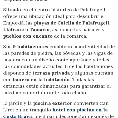
Situado en el centro histórico de Palafrugell,
ofrece una ubicación ideal para descubrir el
Empordà, las
playas de Calella de Palafrugell
,
Llafranc
o
Tamariu
, así como los paisajes y
pueblos con encanto
de la comarca.
Sus
9 habitaciones
combinan la autenticidad de
las paredes de piedra, las bóvedas y las vigas de
madera con un diseño contemporáneo y todas
Modificar cookies
las comodidades actuales. 6 de las habitaciones
disponen de
terraza privada
y algunas cuentan
con
bañera en la habitación
. Todas las
Técnicas y funcionales
Siempre activas
estancias están climatizadas para garantizar el
Este sitio web utiliza Cookies propias para recopilar
máximo confort durante todo el año.
información con la finalidad de mejorar nuestros servicios.
Si continua navegando, supone la aceptación de la
El jardín y la
piscina exterior
convierten Can
instalación de las mismas. El usuario tiene la posibilidad
de configurar su navegador pudiendo, si así lo desea,
Liret en un tranquilo
hotel con piscina en la
impedir que sean instaladas en su disco duro, aunque
Costa Brava
, ideal para desconectar después de
deberá tener en cuenta que dicha acción podrá ocasionar