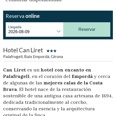
Ubicación/nombre del hotel
Reserva
online
CA
ES
EN
FR
Llegada
Reservar
Hotel Can Liret
Palafrugell, Baix Empordà, Girona
Can Liret
es un
hotel con encanto en
Palafrugell
, en el corazón del
Empordà
y cerca
de algunas de las
mejores calas de la
Costa
Brava
. El hotel nace de la restauración
sostenible de una antigua casa artesana de 1894,
dedicada tradicionalmente al corcho,
conservando la esencia y la arquitectura
original de la finca.