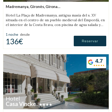
Madremanya, Gironès, Girona
(14.18750436512km de Sant Feliu de Boada)
Hotel La Plaça de Madremanya, antigua masía del s. XV
situada en el centro de un pueblo medieval del Empordà, en
el interior de la Costa Brava, con piscina de agua salada y
habitaciones con chimenea.
1 noche
desde
136€
Reservar
4.7
Hotel
Casa Vincke