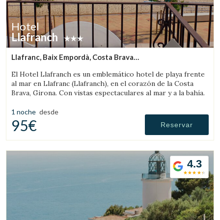
Hotel
Llafranch
Llafranc, Baix Empordà, Costa Brava
(10.45694976635km de Sant Feliu de Boada)
El Hotel Llafranch es un emblemático hotel de playa frente
al mar en Llafranc (Llafranch), en el corazón de la Costa
Brava, Girona. Con vistas espectaculares al mar y a la bahía.
1 noche
desde
95€
Reservar
4.3