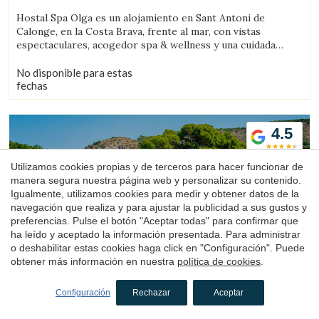
(14.135424900806km de Sant Feliu de Boada)
Hostal Spa Olga es un alojamiento en Sant Antoni de
Calonge, en la Costa Brava, frente al mar, con vistas
espectaculares, acogedor spa & wellness y una cuidada
propuesta gastronómica.
No disponible para estas
fechas
4.5
Utilizamos cookies propias y de terceros para hacer funcionar de
manera segura nuestra página web y personalizar su contenido.
Igualmente, utilizamos cookies para medir y obtener datos de la
navegación que realiza y para ajustar la publicidad a sus gustos y
preferencias. Pulse el botón "Aceptar todas" para confirmar que
ha leído y aceptado la información presentada. Para administrar
Hotel
o deshabilitar estas cookies haga click en "Configuración". Puede
Can Miquel
obtener más información en nuestra
política de cookies
.
L'Escala, Alt Empordà, Costa Brava
Configuración
Rechazar
Aceptar
(15.400173737671km de Sant Feliu de Boada)
El Hotel Can Miquel es un hotel frente a Cala Montgó, una