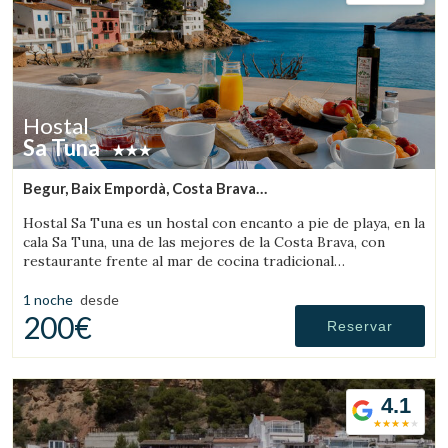
Hostal
Sa Tuna
Begur, Baix Empordà, Costa Brava
(8.686422256944km de Sant Feliu de Boada)
Hostal Sa Tuna es un hostal con encanto a pie de playa, en la
cala Sa Tuna, una de las mejores de la Costa Brava, con
restaurante frente al mar de cocina tradicional
ampurdanesa.
1 noche
desde
200€
Reservar
4.1