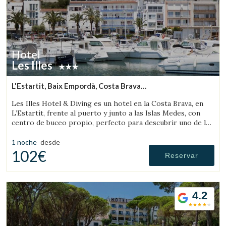
Hotel
Les Illes
L'Estartit, Baix Empordà, Costa Brava
(11.234014184787km de Sant Feliu de Boada)
Les Illes Hotel & Diving es un hotel en la Costa Brava, en
L’Estartit, frente al puerto y junto a las Islas Medes, con
centro de buceo propio, perfecto para descubrir uno de los
mejores destinos de submarinismo.
1 noche
desde
102€
Reservar
4.2