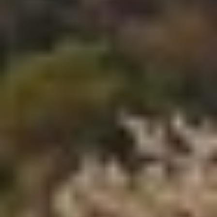
Técnicas y funcionales
Siempre activas
Este sitio web utiliza Cookies propias para recopilar
información con la finalidad de mejorar nuestros servicios.
Si continua navegando, supone la aceptación de la
instalación de las mismas. El usuario tiene la posibilidad
de configurar su navegador pudiendo, si así lo desea,
impedir que sean instaladas en su disco duro, aunque
deberá tener en cuenta que dicha acción podrá ocasionar
dificultades de navegación de la página web.
Analíticas y personalización
Permiten realizar el seguimiento y análisis del
comportamiento de los usuarios de este sitio web. La
información recogida mediante este tipo de cookies se
utiliza en la medición de la actividad de la web para la
elaboración de perfiles de navegación de los usuarios con
el fin de introducir mejoras en función del análisis de los
datos de uso que hacen los usuarios del servicio. Permiten
guardar la información de preferencia del usuario para
mejorar la calidad de nuestros servicios y para ofrecer una
mejor experiencia a través de productos recomendados.
Marketing y publicidad