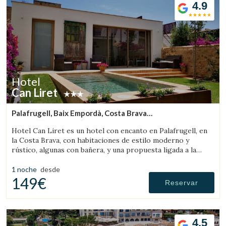
4.9
Hotel
Can Liret
Palafrugell, Baix Empordà, Costa Brava
(6.7671817407241km de Sant Feliu de Boada)
Hotel Can Liret es un hotel con encanto en Palafrugell, en
la Costa Brava, con habitaciones de estilo moderno y
rústico, algunas con bañera, y una propuesta ligada a la
gastronomía local.
1 noche
desde
149€
Reservar
4.5