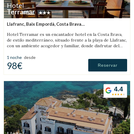
Hotel
Terramar
Llafranc, Baix Empordà, Costa Brava
(10.371084663678km de Sant Feliu de Boada)
Hotel Terramar es un encantador hotel en la Costa Brava,
de estilo mediterráneo, situado frente a la playa de Llafranc,
con un ambiente acogedor y familiar, donde disfrutar del
mar y la tranquilidad.
1 noche
desde
98€
Reservar
4.4
Hotel