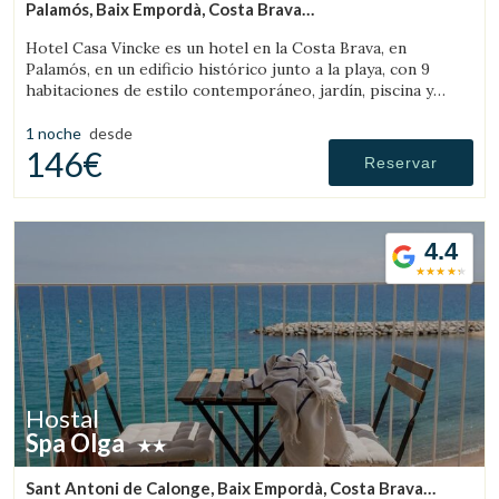
Palamós, Baix Empordà, Costa Brava
(13.752027189342km de Sant Feliu de Boada)
Hotel Casa Vincke es un hotel en la Costa Brava, en
Palamós, en un edificio histórico junto a la playa, con 9
habitaciones de estilo contemporáneo, jardín, piscina y
posibilidad de reservar el hotel completo.
1 noche
desde
146€
Guardar configuración
Aceptar todas
Reservar
4.4
Hostal
Spa Olga
Sant Antoni de Calonge, Baix Empordà, Costa Brava