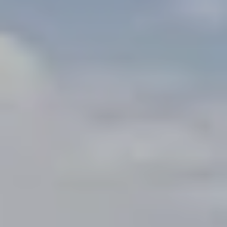
Ubicación/nombre del hotel
CA
ES
EN
FR