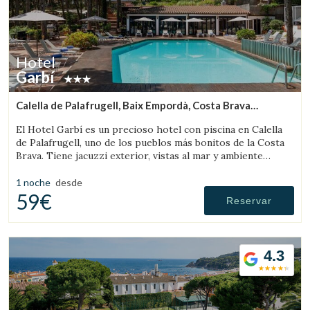
Hotel
Garbí
Calella de Palafrugell, Baix Empordà, Costa Brava
(10.40644558553km de Sant Feliu de Boada)
El Hotel Garbí es un precioso hotel con piscina en Calella
de Palafrugell, uno de los pueblos más bonitos de la Costa
Brava. Tiene jacuzzi exterior, vistas al mar y ambiente
familiar.
1 noche
desde
59€
Reservar
4.3