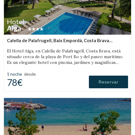
Hotel
Alga
Calella de Palafrugell, Baix Empordà, Costa Brava
(10.242644717298km de Sant Feliu de Boada)
El Hotel Alga, en Calella de Palafrugell, Costa Brava, está
situado cerca de la playa de Port Bo y del paseo marítimo.
Es un elegante hotel con piscina, jardines y magníficas
vistas al mar.
1 noche
desde
78€
Reservar