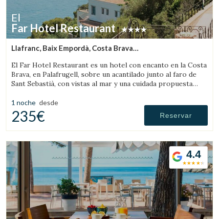
El
Far Hotel Restaurant
Llafranc, Baix Empordà, Costa Brava
(10.545815693827km de Sant Feliu de Boada)
El Far Hotel Restaurant es un hotel con encanto en la Costa
Brava, en Palafrugell, sobre un acantilado junto al faro de
Sant Sebastià, con vistas al mar y una cuidada propuesta
gastronómica.
1 noche
desde
235€
Reservar
4.4