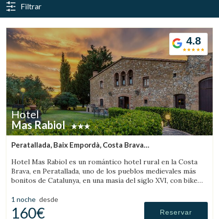
Filtrar
4.8
Hotel
Mas Rabiol
Peratallada, Baix Empordà, Costa Brava
(4.0704690531487km de Sant Feliu de Boada)
Hotel Mas Rabiol es un romántico hotel rural en la Costa
Brava, en Peratallada, uno de los pueblos medievales más
bonitos de Catalunya, en una masía del siglo XVI, con bike
room, amplios jardines y piscina.
1 noche
desde
160€
Reservar