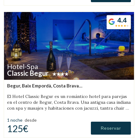
4.4
Hotel-Spa
Classic Begur
Begur, Baix Empordà, Costa Brava
(7.0522780424099km de Sant Feliu de Boada)
El Hotel Classic Begur es un romántico hotel para parejas
en el centro de Begur, Costa Brava. Una antigua casa indiana
con spa y masajes y habitaciones con jacuzzi, tantra chair y
cama con movimientos.
Gestionar mi reserva
1 noche
desde
125€
Reservar