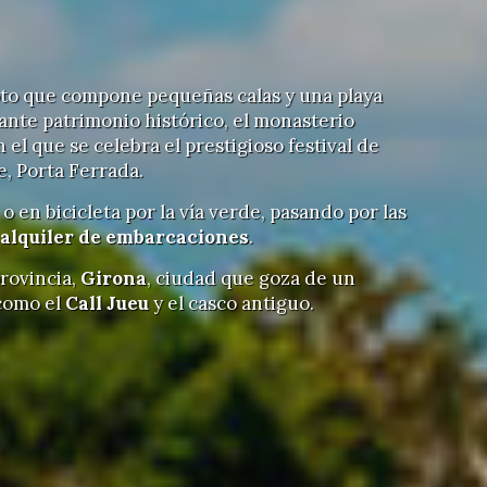
upto que compone pequeñas calas y una playa
nte patrimonio histórico, el monasterio
n el que se celebra el prestigioso festival de
e, Porta Ferrada.
 o en bicicleta por la vía verde, pasando por las
alquiler de embarcaciones
.
rovincia,
Girona
, ciudad que goza de un
 como el
Call Jueu
y el casco antiguo.