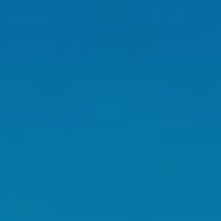
Analít
Permite
sitio we
medició
los usua
que hac
del usu
experie
Market
Estas c
eleccio
hábitos
en el si
usuario