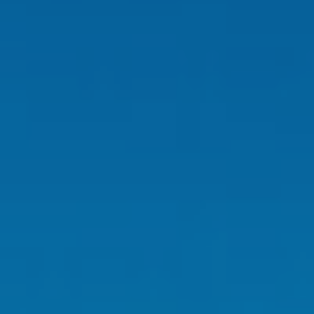
Modif
Técnic
Este sit
mejorar
instala
pudiend
deberá 
de la p