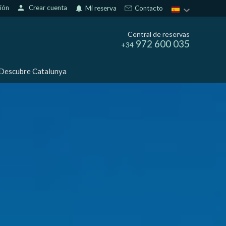
sión
person
Crear cuenta
notifications
Mi reserva
Contacto
Central de reservas
972 600 035
+34
Descubre Catalunya