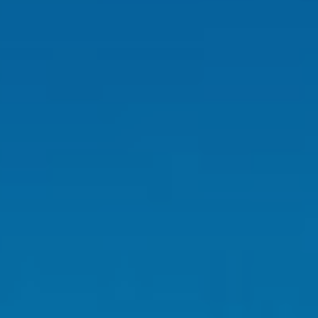
activas
d de
egador
ue
egación