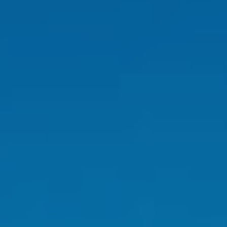
icar cookies
as y funcionales
Siempre 
io web utiliza Cookies propias para recopilar información con la finalida
 nuestros servicios. Si continua navegando, supone la aceptación de la
ción de las mismas. El usuario tiene la posibilidad de configurar su nav
o, si así lo desea, impedir que sean instaladas en su disco duro, aunq
tener en cuenta que dicha acción podrá ocasionar dificultades de nav
ágina web.