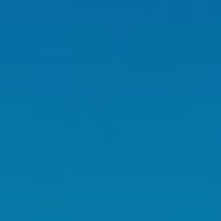
 de este
a
ión de
s de uso
rencia
ejor
s y
us
gación