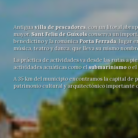
Antigua
villa de pescadores
, con un litoral abr
mayor.
Sant Feliu de Guíxols
conserva un importa
benedictino y la románica
Porta Ferrada
, lugar e
música, teatro y danza, que lleva su mismo nombr
La práctica de actividades va desde las rutas a pie
actividades acuáticas como el
submarinismo
o el
A 35 km del municipio encontramos la capital de p
patrimonio cultural y arquitectónico importante