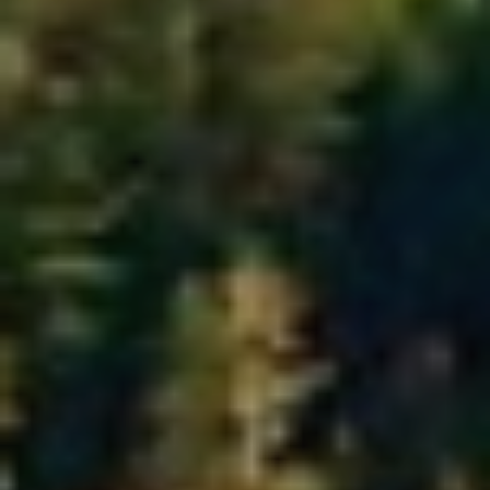
Modificar cookies
Técnicas y funcionales
Siempre activas
Este sitio web utiliza Cookies propias para recopilar
información con la finalidad de mejorar nuestros servicios.
Si continua navegando, supone la aceptación de la
instalación de las mismas. El usuario tiene la posibilidad
de configurar su navegador pudiendo, si así lo desea,
impedir que sean instaladas en su disco duro, aunque
deberá tener en cuenta que dicha acción podrá ocasionar
dificultades de navegación de la página web.
Analíticas y personalización
Permiten realizar el seguimiento y análisis del
comportamiento de los usuarios de este sitio web. La
información recogida mediante este tipo de cookies se
utiliza en la medición de la actividad de la web para la
elaboración de perfiles de navegación de los usuarios con
el fin de introducir mejoras en función del análisis de los
datos de uso que hacen los usuarios del servicio. Permiten
guardar la información de preferencia del usuario para
mejorar la calidad de nuestros servicios y para ofrecer una
mejor experiencia a través de productos recomendados.