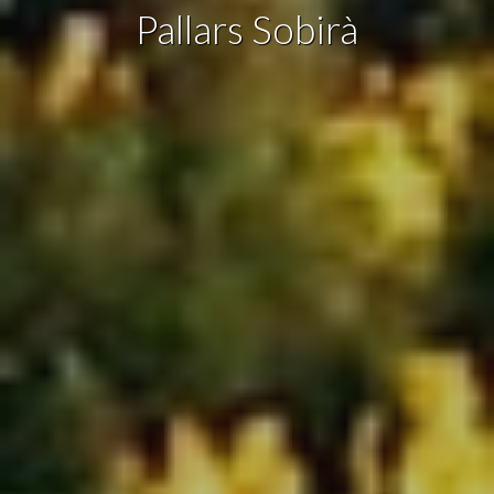
Pallars Sobirà
Marketing y publicidad
Estas cookies son utilizadas para almacenar información
sobre las preferencias y elecciones personales del usuario
a través de la observación continuada de sus hábitos de
navegación. Gracias a ellas, podemos conocer los hábitos
de navegación en el sitio web y mostrar publicidad
relacionada con el perfil de navegación del usuario.