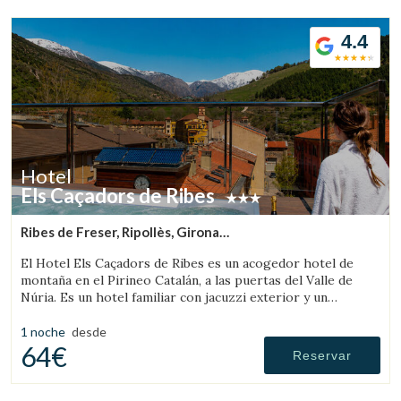
4.4
Hotel
Els Caçadors de Ribes
Ribes de Freser, Ripollès, Girona
(86.771702452599km de Pallars Sobirà)
El Hotel Els Caçadors de Ribes es un acogedor hotel de
montaña en el Pirineo Catalán, a las puertas del Valle de
Núria. Es un hotel familiar con jacuzzi exterior y un
excelente restaurante.
1 noche
desde
64€
Reservar