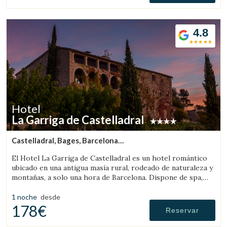
4.8
Hotel
La Garriga de Castelladral
Castelladral, Bages, Barcelona
(84.262826411826km de Pallars Sobirà)
El Hotel La Garriga de Castelladral es un hotel romántico
ubicado en una antigua masía rural, rodeado de naturaleza y
montañas, a solo una hora de Barcelona. Dispone de spa,
piscina y amplios jardines.
1 noche
desde
178€
Reservar