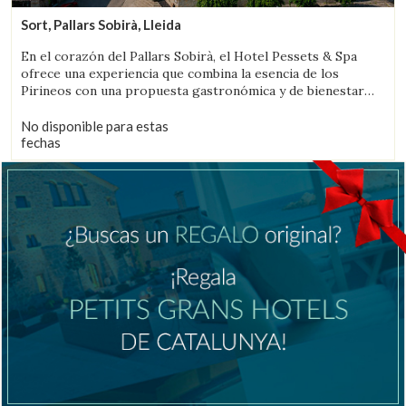
Sort, Pallars Sobirà, Lleida
En el corazón del Pallars Sobirà, el Hotel Pessets & Spa
ofrece una experiencia que combina la esencia de los
Pirineos con una propuesta gastronómica y de bienestar
pensada para disfrutar del territorio en todas sus
estaciones. Situado en Sort, rodeado de montañas y
No disponible para estas
naturaleza, es un destino ideal tanto para los amantes de las
fechas
actividades al aire libre como para quienes buscan
desconexión, autenticidad y buena mesa.