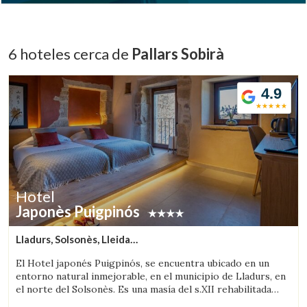
6 hoteles cerca de
Pallars Sobirà
4.9
Hotel
Japonès Puigpinós
Lladurs, Solsonès, Lleida
(48.649331635701km de Pallars Sobirà)
El Hotel japonés Puigpinós, se encuentra ubicado en un
entorno natural inmejorable, en el municipio de Lladurs, en
el norte del Solsonès. Es una masía del s.XII rehabilitada
combinando la estructura histórica de la masía, con el