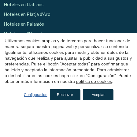
Hoteles en Llafranc
Hoteles en Platja d'Aro
Hoteles en Palamós
Hoteles en S'Agaró
Utilizamos cookies propias y de terceros para hacer funcionar de
Hoteles en Pals
manera segura nuestra página web y personalizar su contenido.
Igualmente, utilizamos cookies para medir y obtener datos de la
Hoteles en Peratallada
navegación que realiza y para ajustar la publicidad a sus gustos y
Hoteles en Sant Antoni de Calonge
preferencias. Pulse el botón "Aceptar todas" para confirmar que
ha leído y aceptado la información presentada. Para administrar
Hoteles en L'Estartit
o deshabilitar estas cookies haga click en "Configuración". Puede
obtener más información en nuestra
política de cookies
.
Hoteles en Palafrugell
Hoteles en El Alt Empordà
Configuración
Rechazar
Aceptar
Hoteles en Cadaqués
Hoteles en L'Escala
Hoteles en Sant Feliu de Guíxols
Hoteles en Castelló d'Empúries