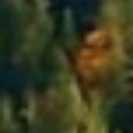
Ubicación/nombre del hotel
CA
ES
EN
FR