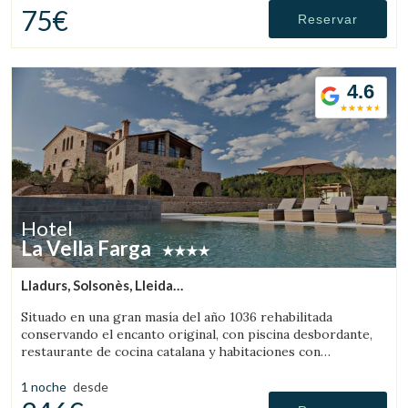
75€
Reservar
4.6
Hotel
La Vella Farga
Lladurs, Solsonès, Lleida
(56.451691628745km de Pallars Sobirà)
Situado en una gran masía del año 1036 rehabilitada
conservando el encanto original, con piscina desbordante,
restaurante de cocina catalana y habitaciones con
personalidad propia, con todo el confort de un hotel de
lujo.
1 noche
desde