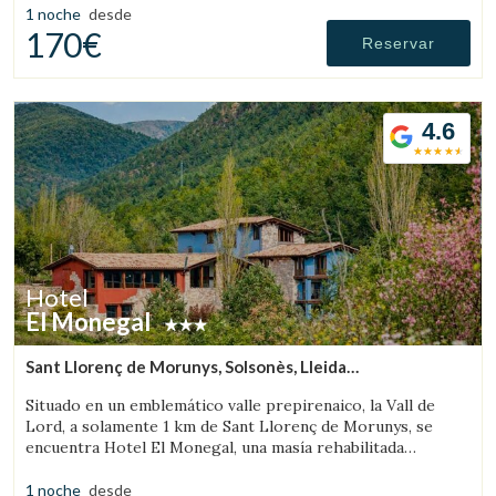
diseño y ambientación minimalista y elegante de estilo
1 noche
desde
japonés.
170€
Reservar
4.6
Hotel
El Monegal
Sant Llorenç de Morunys, Solsonès, Lleida
(52.624019951634km de Pallars Sobirà)
Situado en un emblemático valle prepirenaico, la Vall de
Lord, a solamente 1 km de Sant Llorenç de Morunys, se
encuentra Hotel El Monegal, una masía rehabilitada
convertida en un fantástico hotel de montaña.
1 noche
desde