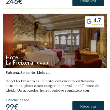
246€
Reservar
4.7
Hotel
La Freixera
Solsona, Solsonès, Lleida
(61.070438453809km de Pallars Sobirà)
Hotel La Freixera es un hotel con encanto en Solsona,
situado en pleno casco antiguo medieval, en el Pirineo de
Lleida. Un acogedor hotel boutique romántico con
habitaciones con bañera o chimenea, donde la piedra, la
madera y la historia crean una atmósfera única.
1 noche
desde
99€
Reservar