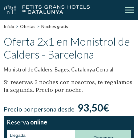
Inicio
Ofertas
Noches gratis
Nuestros Hoteles
Escapadas
Oferta 2x1 en Monistrol de
Calders - Barcelona
Bodas
Empresas
Cheques Regalo
Descubre Catalunya
Monistrol de Calders. Bages. Catalunya Central
Contacto
Mi reserva
Si reservas 2 noches con nosotros, te regalamos
la segunda. Precio por noche.
93,50€
Precio por persona desde
vpn_key
person
Iniciar sesión
Crear cuenta
Reserva
online
Llegada