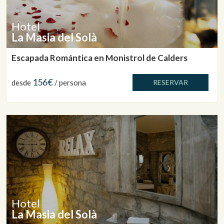
Hotel
La Masia del Solà
Escapada Romántica en Monistrol de Calders
156€
desde
/ persona
RESERVAR
Hotel
La Masia del Solà