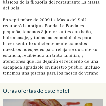
básicos de la filosofía del restaurante La Masia
del Solà.
En septiembre de 2009 La Masia del Solà
recuperó la antigua Fonda. La Fonda es
pequeña, tenemos 8 junior suites con baño,
hidromasaje, y todas las comodidades para
hacer sentir lo suficientemente cómodos
nuestros huéspedes para relajarse durante su
estancia, recibiendo un trato familiar, y
atenciones que los dejarán el recuerdo de una
Modificar cookies
escapada agradable en nuestro pueblo. Incluso
tenemos una piscina para los meses de verano.
Técnicas y funcionales
Siempre activas
Este sitio web utiliza Cookies propias para recopilar
información con la finalidad de mejorar nuestros servicios.
Otras ofertas de este hotel
Si continua navegando, supone la aceptación de la
instalación de las mismas. El usuario tiene la posibilidad
de configurar su navegador pudiendo, si así lo desea,
impedir que sean instaladas en su disco duro, aunque
deberá tener en cuenta que dicha acción podrá ocasionar