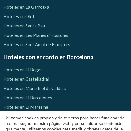
Hoteles en La Garrotxa
Hoteles en Olot
Hoteles en Santa Pau
Hoteles en Les Planes d'Hostoles
Hoteles en Sant Aniol de Finestres
Hoteles con encanto
en Barcelona
Hoteles en El Bages
Hoteles en Castelladral
Guardar configuración
Aceptar todas
Hoteles en Monistrol de Calders
Hoteles en El Barcelonés
Hoteles en El Maresme
Hoteles en Arenys de Mar
Utilizamos cookies propias y de terceros para hacer funcionar de
manera segura nuestra página web y personalizar su contenido.
Hoteles en Osona
Igualmente, utilizamos cookies para medir y obtener datos de la