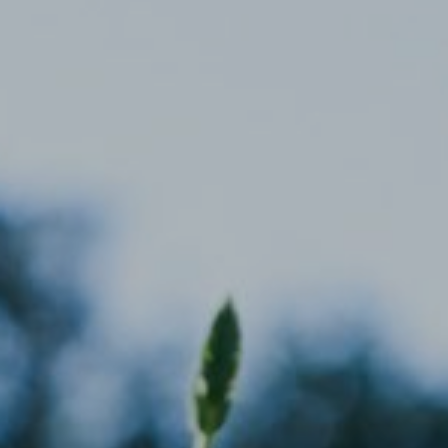
Ubicación/nombre del hotel
CA
ES
EN
FR