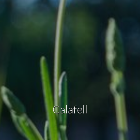
Modificar cookies
Técnicas y funcionales
Siempre activas
Este sitio web utiliza Cookies propias para recopilar
información con la finalidad de mejorar nuestros servicios.
Si continua navegando, supone la aceptación de la
instalación de las mismas. El usuario tiene la posibilidad
de configurar su navegador pudiendo, si así lo desea,
impedir que sean instaladas en su disco duro, aunque
deberá tener en cuenta que dicha acción podrá ocasionar
dificultades de navegación de la página web.
Analíticas y personalización
Permiten realizar el seguimiento y análisis del
Calafell
comportamiento de los usuarios de este sitio web. La
información recogida mediante este tipo de cookies se
utiliza en la medición de la actividad de la web para la
elaboración de perfiles de navegación de los usuarios con
el fin de introducir mejoras en función del análisis de los
datos de uso que hacen los usuarios del servicio. Permiten
guardar la información de preferencia del usuario para