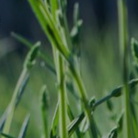
mejorar la calidad de nuestros servicios y para ofrecer una
mejor experiencia a través de productos recomendados.
Marketing y publicidad
Estas cookies son utilizadas para almacenar información
sobre las preferencias y elecciones personales del usuario
a través de la observación continuada de sus hábitos de
navegación. Gracias a ellas, podemos conocer los hábitos
de navegación en el sitio web y mostrar publicidad
relacionada con el perfil de navegación del usuario.