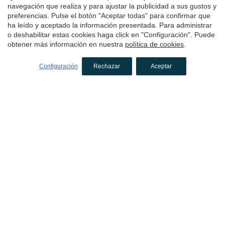
navegación que realiza y para ajustar la publicidad a sus gustos y
Hoteles en Sant Julià de Vilatorta
preferencias. Pulse el botón "Aceptar todas" para confirmar que
Hoteles en El Vallés Occidental
ha leído y aceptado la información presentada. Para administrar
o deshabilitar estas cookies haga click en "Configuración". Puede
Hoteles en Valldoreix
obtener más información en nuestra
política de cookies
.
Hoteles en el Moianès
Configuración
Rechazar
Aceptar
Hoteles en Calders
Hoteles con encanto
en Tarragona
Hoteles en La Terra Alta
Hoteles en Bot
Hoteles con encanto
en los Pirineos
Hoteles en El Ripollés
Hoteles en Llanars
Hoteles en Molló
Hoteles en Ribes de Freser