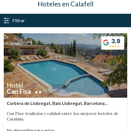
Hoteles en Calafell
Filtrar
3.9
Gestionar mi reserva
Hotel
Can Fisa
Corbera de Llobregat, Baix Llobregat, Barcelona
Verificar localizador
(38.434945908793km de Calafell)
Can Fisa: tradición y calidad entre los mejores hoteles de
Cataluña
No disponible para estas