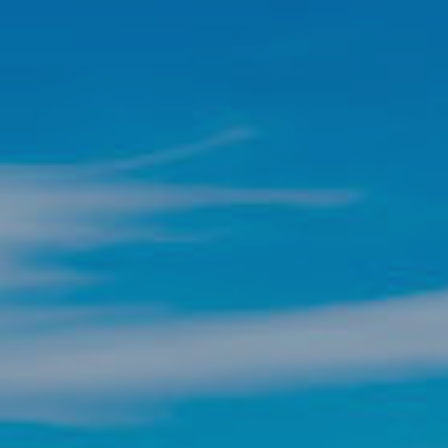
Modif
Técnic
Este sit
mejorar
instala
pudiend
deberá 
de la p