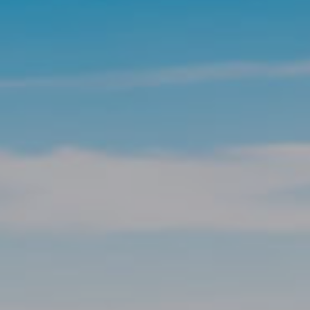
 de este
a
ión de
s de uso
rencia
ejor
s y
us
gación