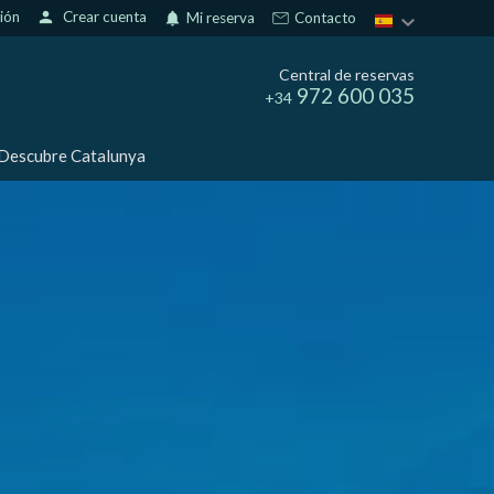
sión
person
Crear cuenta
notifications
Mi reserva
Contacto
Central de reservas
972 600 035
+34
Descubre Catalunya