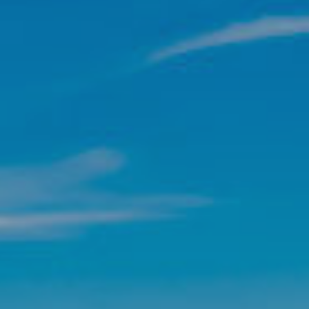
activas
d de
egador
ue
egación