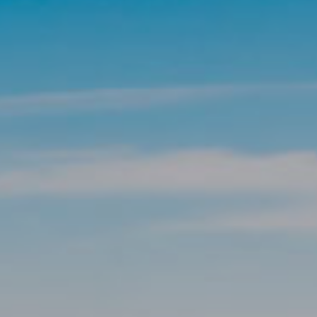
icas y personalización
n realizar el seguimiento y análisis del comportamiento de los usuarios
b. La información recogida mediante este tipo de cookies se utiliza en l
n de la actividad de la web para la elaboración de perfiles de navegac
rios con el fin de introducir mejoras en función del análisis de los dato
en los usuarios del servicio. Permiten guardar la información de prefe
ario para mejorar la calidad de nuestros servicios y para ofrecer una m
ncia a través de productos recomendados.
ing y publicidad
ookies son utilizadas para almacenar información sobre las preferencia
nes personales del usuario a través de la observación continuada de s
 de navegación. Gracias a ellas, podemos conocer los hábitos de nave
tio web y mostrar publicidad relacionada con el perfil de navegación del
.
Guardar configuración
Aceptar todas