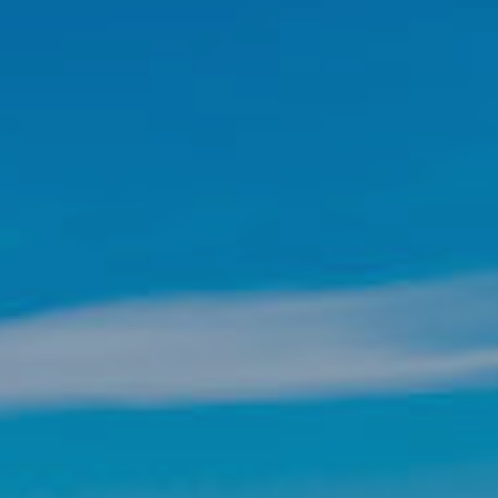
icar cookies
as y funcionales
Siempre 
io web utiliza Cookies propias para recopilar información con la finalida
 nuestros servicios. Si continua navegando, supone la aceptación de la
ción de las mismas. El usuario tiene la posibilidad de configurar su nav
o, si así lo desea, impedir que sean instaladas en su disco duro, aunq
tener en cuenta que dicha acción podrá ocasionar dificultades de nav
ágina web.