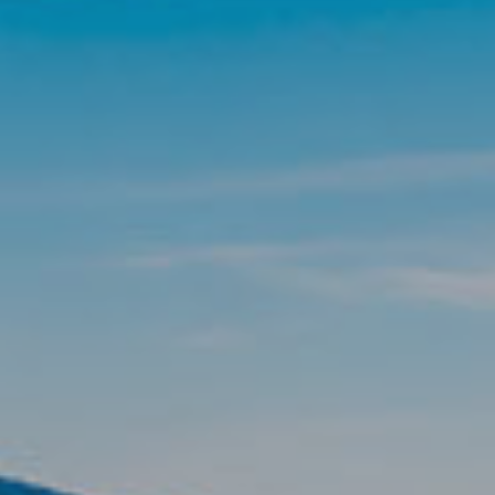
Analít
Permite
sitio we
medició
los usua
que hac
del usu
experie
Market
Estas c
eleccio
hábitos
en el si
usuario