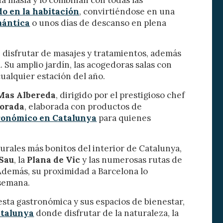
 de este
do en la habitación
, convirtiéndose en una
a
mántica
o unos días de descanso en plena
ión de
s de uso
rencia
ejor
 disfrutar de masajes y tratamientos, además
 Su amplio jardín, las acogedoras salas con
ualquier estación del año.
Mas Albereda
, dirigido por el prestigioso chef
s y
porada
, elaborada con productos de
us
gación
ronómico en Catalunya
para quienes
urales más bonitos del interior de Catalunya,
Sau
, la
Plana de Vic
y las numerosas rutas de
Además, su proximidad a Barcelona lo
 semana.
esta gastronómica y sus espacios de bienestar,
atalunya
donde disfrutar de la naturaleza, la