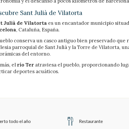
tronomía y el descanso a pocos kilómetros de Barcelona
cubre Sant Julià de Vilatorta
t Julià de Vilatorta
es un encantador municipio situad
celona
, Cataluña, España.
pueblo conserva un casco antiguo bien preservado que r
glesia parroquial de Sant Julià y la Torre de Vilatorta, 
orámicas del entorno.
más, el
río Ter
atraviesa el pueblo, proporcionando luga
cticar deportes acuáticos.
erto todo el año
Restaurante