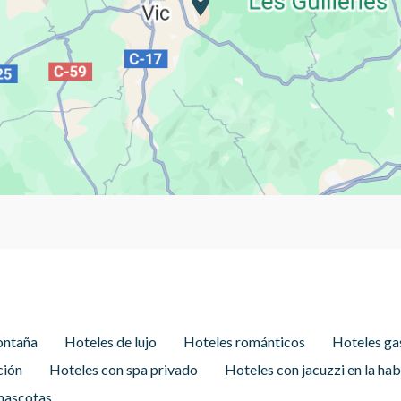
ontaña
Hoteles de lujo
Hoteles románticos
Hoteles ga
ción
Hoteles con spa privado
Hoteles con jacuzzi en la hab
mascotas