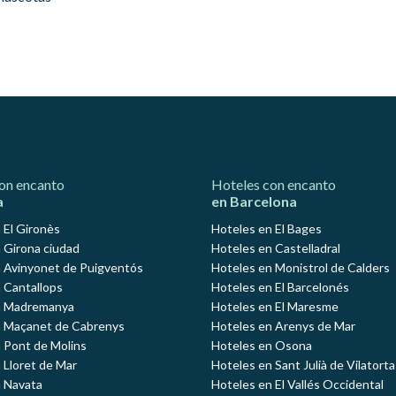
on encanto
Hoteles con encanto
a
en Barcelona
 El Gironès
Hoteles en El Bages
 Girona ciudad
Hoteles en Castelladral
 Avinyonet de Puigventós
Hoteles en Monistrol de Calders
 Cantallops
Hoteles en El Barcelonés
n Madremanya
Hoteles en El Maresme
n Maçanet de Cabrenys
Hoteles en Arenys de Mar
 Pont de Molins
Hoteles en Osona
 Lloret de Mar
Hoteles en Sant Julià de Vilatorta
 Navata
Hoteles en El Vallés Occidental