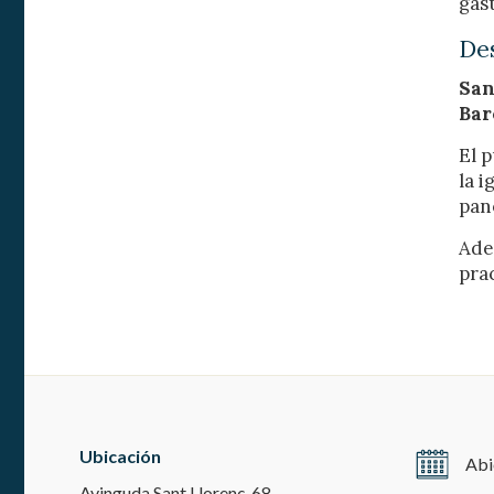
gas
Des
San
Bar
El 
la i
pan
Ade
pra
Ubicación
Abi
Avinguda Sant Llorenç, 68