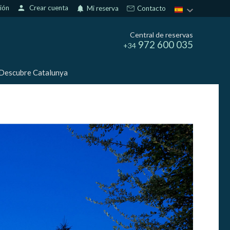
sión
person
Crear cuenta
notifications
Mi reserva
Contacto
Central de reservas
972 600 035
+34
Descubre Catalunya