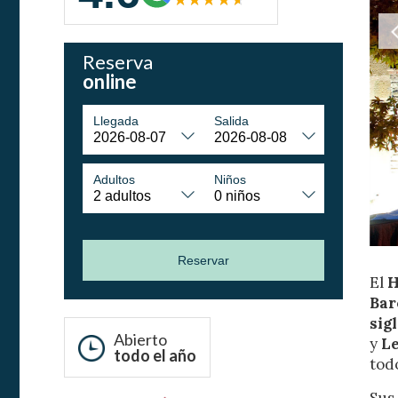
Reserva
online
Llegada
Salida
Modif
Adultos
Niños
Técnic
Reservar
Este sit
mejorar
El
H
instala
Bar
pudiend
sig
deberá 
de la p
Abierto
y
Le
todo el año
tod
Analít
Sus