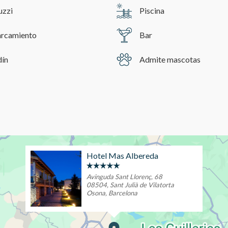
uzzi
Piscina
rcamiento
Bar
dín
Admite mascotas
Hotel Mas Albereda
Avinguda Sant Llorenç, 68
08504, Sant Julià de Vilatorta
Osona, Barcelona