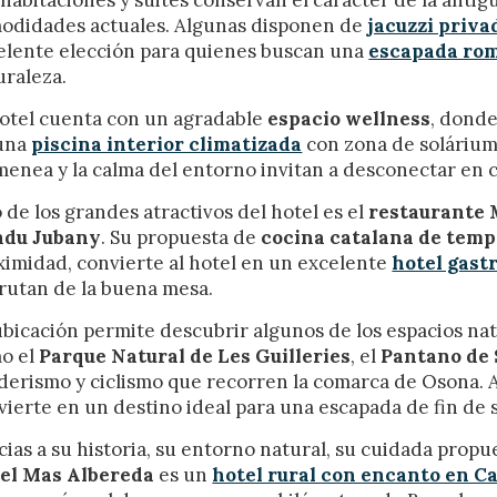
n realizar el seguimiento y análisis del comportamiento de los usuarios
odidades actuales. Algunas disponen de
jacuzzi priva
b. La información recogida mediante este tipo de cookies se utiliza en l
elente elección para quienes buscan una
escapada ro
n de la actividad de la web para la elaboración de perfiles de navegac
rios con el fin de introducir mejoras en función del análisis de los dato
uraleza.
en los usuarios del servicio. Permiten guardar la información de prefe
ario para mejorar la calidad de nuestros servicios y para ofrecer una m
hotel cuenta con un agradable
espacio wellness
, donde
ncia a través de productos recomendados.
una
piscina interior climatizada
con zona de solárium.
menea y la calma del entorno invitan a desconectar en c
ing y publicidad
 de los grandes atractivos del hotel es el
restaurante 
ookies son utilizadas para almacenar información sobre las preferencia
du Jubany
. Su propuesta de
cocina catalana de tem
nes personales del usuario a través de la observación continuada de s
 de navegación. Gracias a ellas, podemos conocer los hábitos de nave
ximidad, convierte al hotel en un excelente
hotel gast
tio web y mostrar publicidad relacionada con el perfil de navegación del
frutan de la buena mesa.
.
Guardar configuración
Aceptar todas
ubicación permite descubrir algunos de los espacios nat
o el
Parque Natural de Les Guilleries
, el
Pantano de 
derismo y ciclismo que recorren la comarca de Osona. 
vierte en un destino ideal para una escapada de fin de
cias a su historia, su entorno natural, su cuidada propu
el Mas Albereda
es un
hotel rural con encanto en C