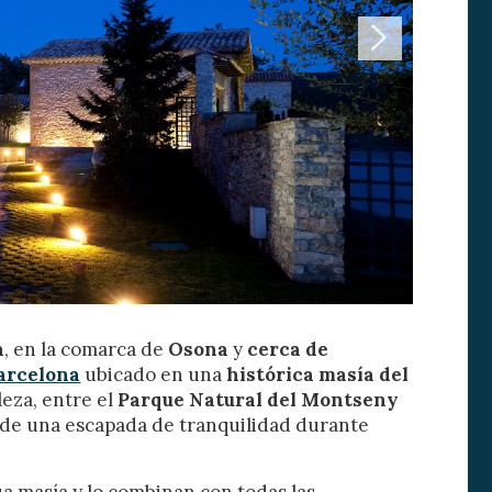
activas
d de
a
, en la comarca de
Osona
y
cerca de
egador
Barcelona
ubicado en una
histórica masía del
ue
eza, entre el
Parque Natural del Montseny
egación
r de una escapada de tranquilidad durante
ua masía y lo combinan con todas las