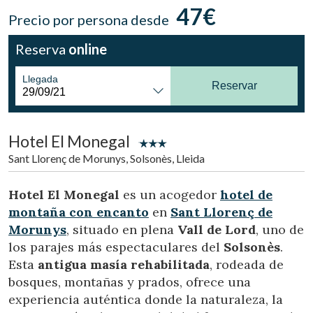
47€
Precio por persona desde
Reserva
online
Llegada
Reservar
Hotel El Monegal
Sant Llorenç de Morunys, Solsonès, Lleida
Modificar cookies
Hotel El Monegal
es un acogedor
hotel de
montaña con encanto
en
Sant Llorenç de
Técnicas y funcionales
Siempre activas
Morunys
, situado en plena
Vall de Lord
, uno de
Este sitio web utiliza Cookies propias para recopilar
los parajes más espectaculares del
Solsonès
.
información con la finalidad de mejorar nuestros servicios.
Esta
antigua masía rehabilitada
, rodeada de
Si continua navegando, supone la aceptación de la
instalación de las mismas. El usuario tiene la posibilidad
bosques, montañas y prados, ofrece una
de configurar su navegador pudiendo, si así lo desea,
impedir que sean instaladas en su disco duro, aunque
experiencia auténtica donde la naturaleza, la
deberá tener en cuenta que dicha acción podrá ocasionar