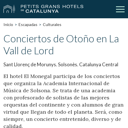
Inicio
Escapadas
Culturales
Nuestros Hoteles
Escapadas
Conciertos de Otoño en La
Vall de Lord
Bodas
Empresas
Cheques Regalo
Descubre Catalunya
Sant Llorenç de Morunys. Solsonès. Catalunya Central
Contacto
Mi reserva
El hotel El Monegal participa de los conciertos
que organiza la Academia Internacional de
Música de Solsona. Se trata de una academia
con profesorado de solistas de las mejores
vpn_key
person
Iniciar sesión
Crear cuenta
orquestas del continente y con alumnos de gran
virtud que llegan de todo el planeta. Será, como
siempre, un concierto entretenido, diverso y de
calidad.