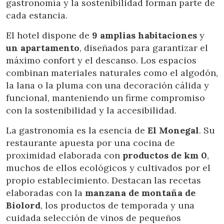
gastronomía y la sostenibilidad forman parte de
dificultades de navegación de la página web.
cada estancia.
Analíticas y personalización
El hotel dispone de
9 amplias habitaciones
y
un apartamento
, diseñados para garantizar el
Permiten realizar el seguimiento y análisis del
comportamiento de los usuarios de este sitio web. La
máximo confort y el descanso. Los espacios
información recogida mediante este tipo de cookies se
utiliza en la medición de la actividad de la web para la
combinan materiales naturales como el algodón,
elaboración de perfiles de navegación de los usuarios con
la lana o la pluma con una decoración cálida y
el fin de introducir mejoras en función del análisis de los
datos de uso que hacen los usuarios del servicio. Permiten
funcional, manteniendo un firme compromiso
guardar la información de preferencia del usuario para
con la sostenibilidad y la accesibilidad.
mejorar la calidad de nuestros servicios y para ofrecer una
mejor experiencia a través de productos recomendados.
La gastronomía es la esencia de
El Monegal
. Su
restaurante apuesta por una cocina de
Marketing y publicidad
proximidad elaborada con
productos de
km 0
,
Estas cookies son utilizadas para almacenar información
muchos de ellos ecológicos y cultivados por el
sobre las preferencias y elecciones personales del usuario
a través de la observación continuada de sus hábitos de
propio establecimiento. Destacan las recetas
navegación. Gracias a ellas, podemos conocer los hábitos
elaboradas con la
manzana de montaña de
de navegación en el sitio web y mostrar publicidad
relacionada con el perfil de navegación del usuario.
Biolord
, los productos de temporada y una
cuidada selección de vinos de pequeños