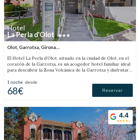
Hotel
La Perla d'Olot
Olot, Garrotxa, Girona
(73.365743895713km de Sant Llorenç de Morunys)
El Hotel La Perla d’Olot, situado en la ciudad de Olot, en el
corazón de la Garrotxa, es un acogedor hotel familiar ideal
para descubrir la Zona Volcánica de la Garrotxa y disfrutar
del entorno rural de la comarca.
1 noche
desde
68€
Reservar
4.4
Guardar configuración
Aceptar todas