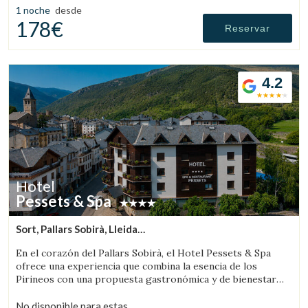
1 noche
desde
178€
Reservar
4.2
Hotel
Pessets & Spa
Sort, Pallars Sobirà, Lleida
(48.858808000044km de Sant Llorenç de Morunys)
En el corazón del Pallars Sobirà, el Hotel Pessets & Spa
ofrece una experiencia que combina la esencia de los
Pirineos con una propuesta gastronómica y de bienestar
pensada para disfrutar del territorio en todas sus
estaciones. Situado en Sort, rodeado de montañas y
No disponible para estas