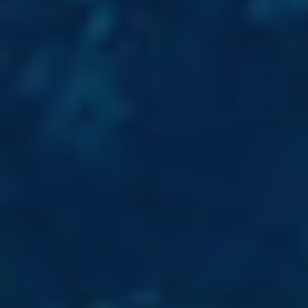
Ubicación/nombre del hotel
CA
ES
EN
FR