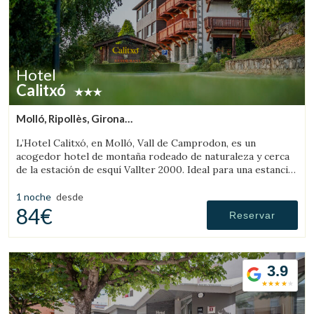
Hotel
Calitxó
Molló, Ripollès, Girona
(71.339464207268km de Sant Llorenç de Morunys)
L’Hotel Calitxó, en Molló, Vall de Camprodon, es un
acogedor hotel de montaña rodeado de naturaleza y cerca
de la estación de esquí Vallter 2000. Ideal para una estancia
tranquila en el Pirineo de Girona.
1 noche
desde
84€
Reservar
3.9