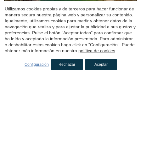
Utilizamos cookies propias y de terceros para hacer funcionar de
manera segura nuestra página web y personalizar su contenido.
Hotel
Igualmente, utilizamos cookies para medir y obtener datos de la
Cal Sastre
navegación que realiza y para ajustar la publicidad a sus gustos y
preferencias. Pulse el botón "Aceptar todas" para confirmar que
Santa Pau, Garrotxa, Girona
ha leído y aceptado la información presentada. Para administrar
(81.041632609297km de Sant Llorenç de Morunys)
o deshabilitar estas cookies haga click en "Configuración". Puede
El Hotel Cal Sastre está situado frente al Castillo Medieval
obtener más información en nuestra
política de cookies
.
de Santa Pau, dentro del Parque Natural de la Zona
Volcánica de la Garrotxa. Se encuentra cerca de las Vías
Configuración
Rechazar
Aceptar
Verdes y de diversos gorgs.
1 noche
desde
150€
Reservar
3.9