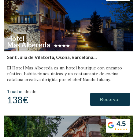
Hotel
Mas Albereda
Sant Julià de Vilatorta, Osona, Barcelona
(65.049338321695km de Sant Llorenç de Morunys)
El Hotel Mas Albereda es un hotel boutique con encanto
rústico, habitaciones únicas y un restaurante de cocina
catalana creativa dirigida por el chef Nandu Jubany.
1 noche
desde
138€
Reservar
4.5