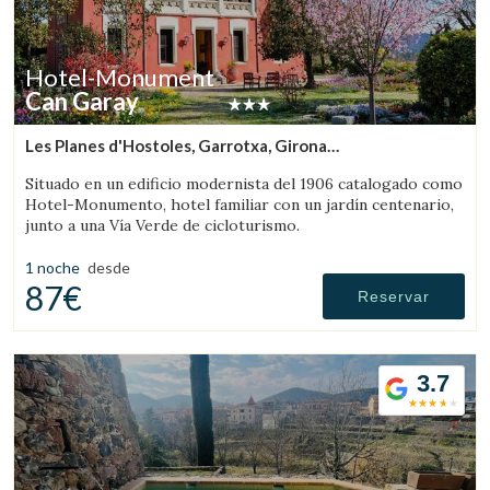
Hotel-Monument
Can Garay
Les Planes d'Hostoles, Garrotxa, Girona
(79.154249833698km de Sant Llorenç de Morunys)
Situado en un edificio modernista del 1906 catalogado como
Hotel-Monumento, hotel familiar con un jardín centenario,
junto a una Vía Verde de cicloturismo.
1 noche
desde
87€
Reservar
3.7