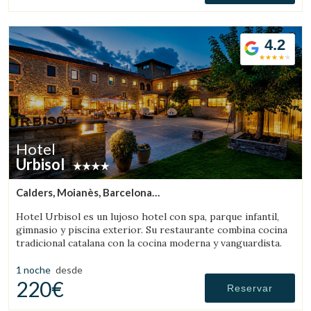
4.2
Hotel
Urbisol
Calders, Moianès, Barcelona
(51.066772432377km de Sant Llorenç de Morunys)
Hotel Urbisol es un lujoso hotel con spa, parque infantil,
gimnasio y piscina exterior. Su restaurante combina cocina
tradicional catalana con la cocina moderna y vanguardista.
1 noche
desde
220€
Reservar