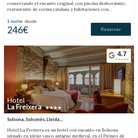
conservando el encanto original, con piscina desbordante,
restaurante de cocina catalana y habitaciones con
personalidad propia, con todo el confort de un hotel de
lujo.
1 noche
desde
246€
Reservar
4.7
Hotel
La Freixera
Solsona, Solsonès, Lleida
(16.023209858813km de Sant Llorenç de Morunys)
Hotel La Freixera es un hotel con encanto en Solsona,
situado en pleno casco antiguo medieval, en el Pirineo de