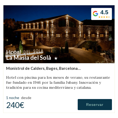
4.5
Hotel
La Masia del Solà
Monistrol de Calders, Bages, Barcelona
(54.220714430369km de Sant Llorenç de Morunys)
Hotel con piscina para los meses de verano, su restaurante
fue fundado en 1946 por la familia Jubany. Innovación y
tradición para su cocina mediterránea y catalana.
1 noche
desde
240€
Reservar