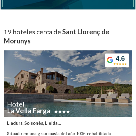
19 hoteles cerca de
Sant Llorenç de
Morunys
4.6
Hotel
La Vella Farga
Lladurs, Solsonès, Lleida
(13.087432413452km de Sant Llorenç de Morunys)
Situado en una gran masía del año 1036 rehabilitada