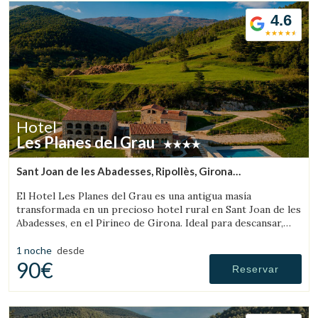
4.6
Hotel
Les Planes del Grau
Sant Joan de les Abadesses, Ripollès, Girona
(61.853840098872km de Sant Llorenç de Morunys)
El Hotel Les Planes del Grau es una antigua masía
transformada en un precioso hotel rural en Sant Joan de les
Abadesses, en el Pirineo de Girona. Ideal para descansar,
pasear y hacer excursiones a caballo.
1 noche
desde
90€
Reservar