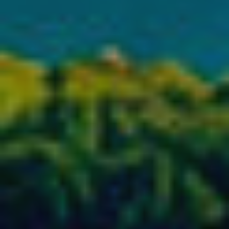
Este sitio web utiliza Cookies propias para recopilar
información con la finalidad de mejorar nuestros servicios.
Si continua navegando, supone la aceptación de la
instalación de las mismas. El usuario tiene la posibilidad
de configurar su navegador pudiendo, si así lo desea,
impedir que sean instaladas en su disco duro, aunque
deberá tener en cuenta que dicha acción podrá ocasionar
dificultades de navegación de la página web.
Analíticas y personalización
Permiten realizar el seguimiento y análisis del
comportamiento de los usuarios de este sitio web. La
información recogida mediante este tipo de cookies se
utiliza en la medición de la actividad de la web para la
elaboración de perfiles de navegación de los usuarios con
el fin de introducir mejoras en función del análisis de los
datos de uso que hacen los usuarios del servicio. Permiten
guardar la información de preferencia del usuario para
mejorar la calidad de nuestros servicios y para ofrecer una
mejor experiencia a través de productos recomendados.
Marketing y publicidad
Estas cookies son utilizadas para almacenar información
sobre las preferencias y elecciones personales del usuario