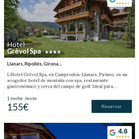
Hotel
Grèvol Spa
Llanars, Ripollès, Girona
(65.91073988183km de Sant Llorenç de Morunys)
L’Hotel Grèvol Spa, en Camprodon-Llanars, Pirineo, es un
acogedor hotel de montaña con spa, restaurante
gastronómico y cerca del campo de golf. Ideal para
desconectar en pareja o en familia.
1 noche
desde
155€
Reservar
4.6