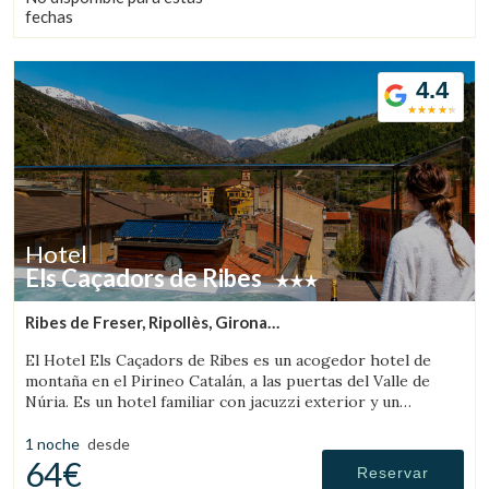
naturaleza, es un destino ideal tanto para los amantes de las
fechas
actividades al aire libre como para quienes buscan
desconexión, autenticidad y buena mesa.
4.4
Hotel
Els Caçadors de Ribes
Ribes de Freser, Ripollès, Girona
(51.887106623875km de Sant Llorenç de Morunys)
El Hotel Els Caçadors de Ribes es un acogedor hotel de
montaña en el Pirineo Catalán, a las puertas del Valle de
Núria. Es un hotel familiar con jacuzzi exterior y un
excelente restaurante.
1 noche
desde
64€
Reservar