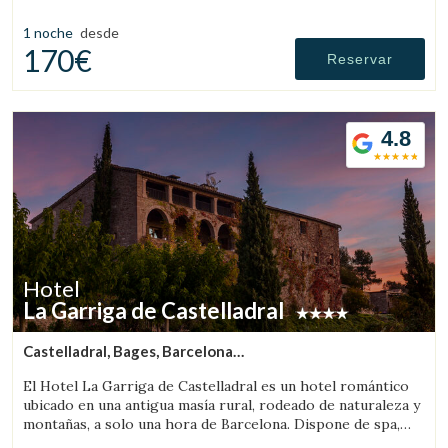
combinando la estructura histórica de la masía, con el
diseño y ambientación minimalista y elegante de estilo
1 noche
desde
japonés.
170€
Reservar
4.8
Hotel
La Garriga de Castelladral
Castelladral, Bages, Barcelona
(32.548581542539km de Sant Llorenç de Morunys)
El Hotel La Garriga de Castelladral es un hotel romántico
ubicado en una antigua masía rural, rodeado de naturaleza y
montañas, a solo una hora de Barcelona. Dispone de spa,
piscina y amplios jardines.