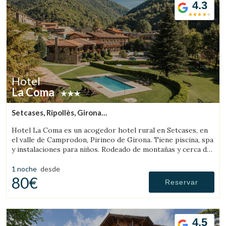
4.3
Hotel
La Coma
Setcases, Ripollès, Girona
(64.484236522437km de Sant Llorenç de Morunys)
Hotel La Coma es un acogedor hotel rural en Setcases, en
el valle de Camprodon, Pirineo de Girona. Tiene piscina, spa
y instalaciones para niños. Rodeado de montañas y cerca de
una estación de esquí.
1 noche
desde
80€
Reservar
4.5