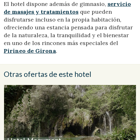
El hotel dispone además de gimnasio,
servicio
Marketing y publicidad
de masajes y tratamientos
que pueden
Estas cookies son utilizadas para almacenar información
disfrutarse incluso en la propia habitación,
sobre las preferencias y elecciones personales del usuario
a través de la observación continuada de sus hábitos de
ofreciendo una estancia pensada para disfrutar
navegación. Gracias a ellas, podemos conocer los hábitos
de la naturaleza, la tranquilidad y el bienestar
de navegación en el sitio web y mostrar publicidad
relacionada con el perfil de navegación del usuario.
en uno de los rincones más especiales del
Pirineo de Girona
.
Otras ofertas de este hotel