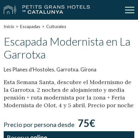
Inicio
Escapadas
Culturales
Nuestros Hoteles
Escapadas
Escapada Modernista en La
Garrotxa
Bodas
Empresas
Cheques Regalo
Descubre Catalunya
Les Planes d'Hostoles. Garrotxa. Girona
Contacto
Mi reserva
Esta Semana Santa, descubre el Modernismo de
la Garrotxa. 2 noches de alojamiento y media
pensión + ruta modernista por la zona + Feria
Modernista de Olot, 4 y 5 abril. Precio por noche
vpn_key
person
Iniciar sesión
Crear cuenta
75€
Precio por persona desde
Reserva
online