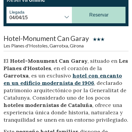
Ubicación/nombre del hotel
Llegada
Reservar
CA
ES
EN
FR
Hotel-Monument Can Garay
Les Planes d'Hostoles, Garrotxa, Girona
El
Hotel-Monument Can Garay
, situado en
Les
Planes d'Hostoles
, en el corazón de la
Garrotxa
, es un exclusivo
hotel con encanto
en un edificio modernista de 1906
, declarado
patrimonio arquitectónico por la Generalitat de
Catalunya. Considerado uno de los pocos
hoteles modernistas de Cataluña
, ofrece una
experiencia única donde historia, naturaleza y
tranquilidad se unen en un entorno privilegiado.
Este
pequeño hotel familiar
dispone de