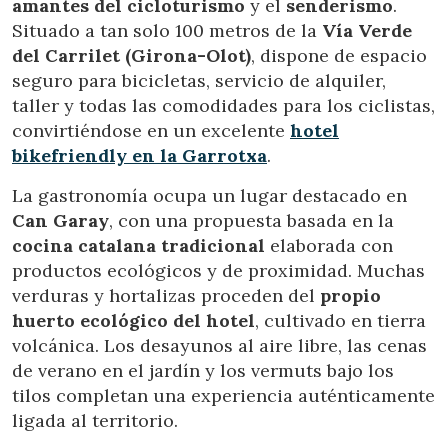
amantes del cicloturismo
y el
senderismo
.
Situado a tan solo 100 metros de la
Vía Verde
Técnicas y funcionales
Siempre activas
del Carrilet (Girona-Olot)
, dispone de espacio
Este sitio web utiliza Cookies propias para recopilar
seguro para bicicletas, servicio de alquiler,
información con la finalidad de mejorar nuestros servicios.
Si continua navegando, supone la aceptación de la
taller y todas las comodidades para los ciclistas,
instalación de las mismas. El usuario tiene la posibilidad
convirtiéndose en un excelente
hotel
de configurar su navegador pudiendo, si así lo desea,
impedir que sean instaladas en su disco duro, aunque
bikefriendly en la Garrotxa
.
deberá tener en cuenta que dicha acción podrá ocasionar
dificultades de navegación de la página web.
La gastronomía ocupa un lugar destacado en
Can Garay
, con una propuesta basada en la
Analíticas y personalización
cocina catalana tradicional
elaborada con
productos ecológicos y de proximidad. Muchas
Permiten realizar el seguimiento y análisis del
comportamiento de los usuarios de este sitio web. La
verduras y hortalizas proceden del
propio
información recogida mediante este tipo de cookies se
utiliza en la medición de la actividad de la web para la
huerto ecológico del hotel
, cultivado en tierra
elaboración de perfiles de navegación de los usuarios con
volcánica. Los desayunos al aire libre, las cenas
el fin de introducir mejoras en función del análisis de los
datos de uso que hacen los usuarios del servicio. Permiten
de verano en el jardín y los vermuts bajo los
guardar la información de preferencia del usuario para
tilos completan una experiencia auténticamente
mejorar la calidad de nuestros servicios y para ofrecer una
mejor experiencia a través de productos recomendados.
ligada al territorio.