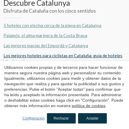
Descubre Catalunya
Disfruta de Cataluña con los cinco sentidos
5 hoteles con piscina cerca de la playa en Catalunya
Palamós, el alma marinera de la Costa Brava
Las mejores masías del Empordà y Catalunya
Los mejores hoteles para ciclistas en Cataluña: guía de hoteles
bike friendly
Utilizamos cookies propias y de terceros para hacer funcionar de
Escapada a “Girona, Temps de Flors”
manera segura nuestra página web y personalizar su contenido.
Igualmente, utilizamos cookies para medir y obtener datos de la
Pueblos medievales con encanto
navegación que realiza y para ajustar la publicidad a sus gustos y
preferencias. Pulse el botón "Aceptar todas" para confirmar que
Hoteles en plena naturaleza en Cataluña
ha leído y aceptado la información presentada. Para administrar
o deshabilitar estas cookies haga click en "Configuración". Puede
10 hoteles con bañera de hidromasaje en la habitación
obtener más información en nuestra
política de cookies
.
Garoinada: la fiesta gastronómica de Palafrugell
Configuración
Rechazar
Aceptar
Estaciones de esquí cerca de Barcelona