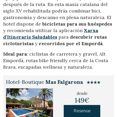
después de la ruta. En esta masía catalana del
siglo XV rehabilitada podrás combinar bici,
Verificar localizador
gastronomía y descanso en plena naturaleza. El
hotel dispone de
bicicletas para sus huéspedes
y recomienda utilizar la aplicación
Xarxa
d’Itineraris Saludables
para
descubrir rutas
cicloturistas
y
recorridos por el Empordà
.
Ideal para
: ciclistas de carretera y gravel, Alt
Empordà, rutas bike friendly cerca de la Costa
Brava, escapadas wellness y naturaleza.
Hotel-Boutique
Mas Falgarona
desde
149€
Reservar