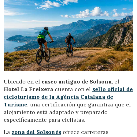
Estas cookies son utilizadas para almacenar información
sobre las preferencias y elecciones personales del usuario
a través de la observación continuada de sus hábitos de
navegación. Gracias a ellas, podemos conocer los hábitos
de navegación en el sitio web y mostrar publicidad
relacionada con el perfil de navegación del usuario.
Ubicado en el
casco antiguo de Solsona
, el
Hotel La Freixera
cuenta con el
sello oficial de
cicloturismo de la Agència Catalana de
Turisme
, una certificación que garantiza que el
alojamiento está adaptado y preparado
específicamente para ciclistas.
La
zona del Solsonès
ofrece carreteras