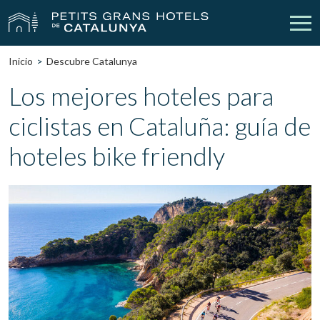
Inicio
Descubre Catalunya
Nuestros Hoteles
Escapadas
Los mejores hoteles para
ciclistas en Cataluña: guía de
Bodas
Empresas
hoteles bike friendly
Cheques Regalo
Descubre Catalunya
Contacto
Mi reserva
vpn_key
person
Iniciar sesión
Crear cuenta