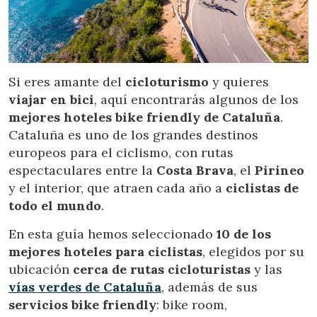
Ubicación/nombre del hotel
CA
ES
EN
FR
Si eres amante del
cicloturismo
y quieres
viajar en bici
, aquí encontrarás algunos de los
mejores hoteles bike friendly de Cataluña
.
Cataluña es uno de los grandes destinos
europeos para el ciclismo, con rutas
espectaculares entre la
Costa Brava
, el
Pirineo
y el interior, que atraen cada año a
ciclistas de
todo el mundo
.
En esta guía hemos seleccionado
10 de los
mejores hoteles para ciclistas
, elegidos por su
ubicación
cerca de rutas cicloturistas
y las
vías verdes de Cataluña
, además de sus
servicios bike friendly
: bike room,