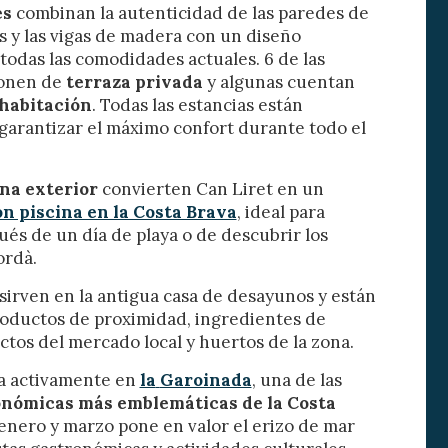
es
combinan la autenticidad de las paredes de
ión de
s de uso
s y las vigas de madera con un diseño
rencia
odas las comodidades actuales. 6 de las
ejor
ponen de
terraza privada
y algunas cuentan
 habitación
. Todas las estancias están
 garantizar el máximo confort durante todo el
s y
us
ina exterior
convierten Can Liret en un
gación
on piscina en la Costa Brava
, ideal para
és de un día de playa o de descubrir los
ordà.
sirven en la antigua casa de desayunos y están
oductos de proximidad, ingredientes de
tos del mercado local y huertos de la zona.
pa activamente en
la
Garoinada
, una de las
nómicas más emblemáticas de la Costa
 enero y marzo pone en valor el erizo de mar