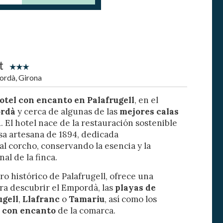
t
ordà, Girona
otel con encanto en Palafrugell
, en el
rdà
y cerca de algunas de las
mejores calas
activas
a
. El hotel nace de la restauración sostenible
d de
sa artesana de 1894, dedicada
l corcho, conservando la esencia y la
egador
ue
al de la finca.
egación
ro histórico de Palafrugell, ofrece una
ara descubrir el Empordà, las
playas de
ugell
,
Llafranc
o
Tamariu
, así como los
 con encanto
de la comarca.
 de este
a