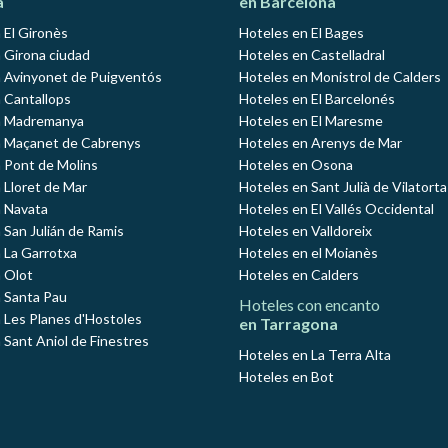
a
en Barcelona
 El Gironès
Hoteles en El Bages
 Girona ciudad
Hoteles en Castelladral
 Avinyonet de Puigventós
Hoteles en Monistrol de Calders
 Cantallops
Hoteles en El Barcelonés
n Madremanya
Hoteles en El Maresme
n Maçanet de Cabrenys
Hoteles en Arenys de Mar
 Pont de Molins
Hoteles en Osona
 Lloret de Mar
Hoteles en Sant Julià de Vilatorta
 Navata
Hoteles en El Vallés Occidental
 San Julián de Ramis
Hoteles en Valldoreix
 La Garrotxa
Hoteles en el Moianès
 Olot
Hoteles en Calders
 Santa Pau
Hoteles con encanto
 Les Planes d'Hostoles
en Tarragona
 Sant Aniol de Finestres
Hoteles en La Terra Alta
Hoteles en Bot