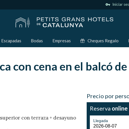
vpn_key
Iniciar se
Escapadas
Bodas
Empresas
Cheques Regalo
 con cena en el balcó de 
Precio por pers
Reserva
online
 superior con terraza + desayuno
Llegada