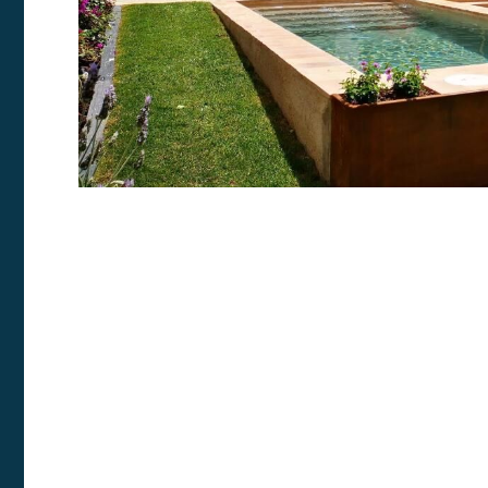
medició
los usua
que hac
del usu
experie
Market
Estas c
eleccio
hábitos
en el si
usuario