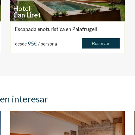
Hotel
Can Liret
Escapada enoturística en Palafrugell
95€
desde
/ persona
Reservar
en interesar