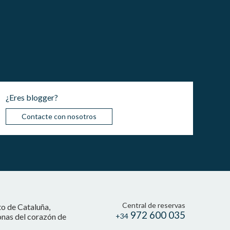
¿Eres blogger?
Contacte con nosotros
Central de reservas
to de Cataluña,
972 600 035
onas del corazón de
+34