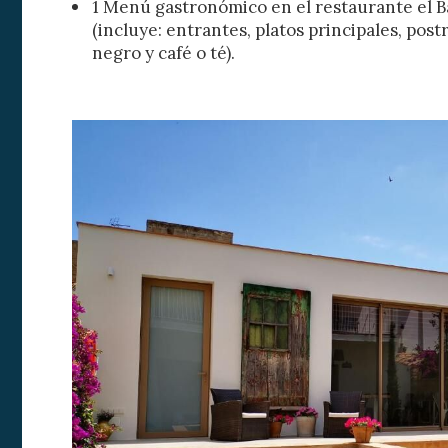
1 Menú gastronómico en el restaurante el B
(incluye: entrantes, platos principales, post
negro y café o té).
Modif
Técnic
Este sit
mejorar
instala
pudiend
deberá 
de la p
Analít
Permite
sitio we