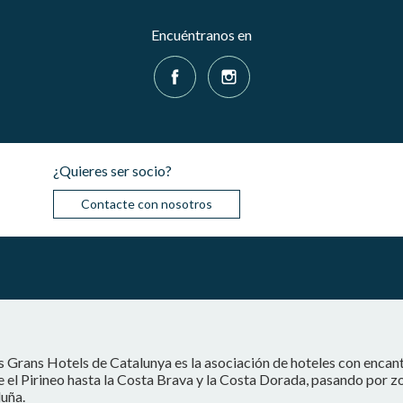
Encuéntranos en
¿Quieres ser socio?
Contacte con nosotros
s Grans Hotels de Catalunya es la asociación de hoteles con encan
 el Pirineo hasta la Costa Brava y la Costa Dorada, pasando por z
uña.