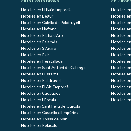
en la Costa Brava
en Giron
Hoteles en El Baix Empordà
Hoteles en
Hoteles en Begur
Hoteles en
Hoteles en Calella de Palafrugell
Hoteles en
Hoteles en Llafranc
Hoteles en
Hoteles en Platja d'Aro
Hoteles e
Hoteles en Palamós
Hoteles e
Hoteles en S'Agaró
Hoteles en
Hoteles en Pals
Hoteles en
Hoteles en Peratallada
Hoteles en
Hoteles en Sant Antoni de Calonge
Hoteles en
Hoteles en L'Estartit
Hoteles en
Hoteles en Palafrugell
Hoteles en
Hoteles en El Alt Empordà
Hoteles en
Hoteles en Cadaqués
Hoteles en
Hoteles en L'Escala
Hoteles en
Hoteles en Sant Feliu de Guíxols
Hoteles en Castelló d'Empúries
Hoteles en Tossa de Mar
Hoteles en Pelacalç