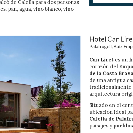
alcó de Calella para dos personas
res, pan, agua, vino blanco, vino
Hotel Can Lire
Palafrugell, Baix Emp
icar cookies
Can Liret
es un
h
corazón del
Empo
as y funcionales
Siempre 
de la
Costa Brav
io web utiliza Cookies propias para recopilar información con la finalida
de una antigua ca
 nuestros servicios. Si continua navegando, supone la aceptación de la
tradicionalmente a
ción de las mismas. El usuario tiene la posibilidad de configurar su nav
o, si así lo desea, impedir que sean instaladas en su disco duro, aunq
arquitectura origin
tener en cuenta que dicha acción podrá ocasionar dificultades de nav
ágina web.
Situado en el cent
ubicación ideal p
icas y personalización
Calella de Palafr
paisajes y
pueblos
n realizar el seguimiento y análisis del comportamiento de los usuarios
b. La información recogida mediante este tipo de cookies se utiliza en l