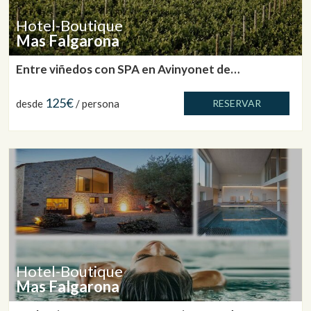
Hotel-Boutique
Mas Falgarona
Entre viñedos con SPA en Avinyonet de
Puigventós
125€
desde
/ persona
RESERVAR
Hotel-Boutique
Mas Falgarona