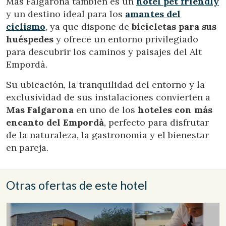
Mas Falgarona también es un
hotel pet friendly
Estas cookies son utilizadas para almacenar información
y un destino ideal para los
amantes del
sobre las preferencias y elecciones personales del usuario
a través de la observación continuada de sus hábitos de
ciclismo
, ya que dispone de
bicicletas para sus
navegación. Gracias a ellas, podemos conocer los hábitos
huéspedes
y ofrece un entorno privilegiado
de navegación en el sitio web y mostrar publicidad
relacionada con el perfil de navegación del usuario.
para descubrir los caminos y paisajes del Alt
Empordà.
Su ubicación, la tranquilidad del entorno y la
exclusividad de sus instalaciones convierten a
Mas Falgarona
en uno de los
hoteles con más
encanto del Empordà
, perfecto para disfrutar
de la naturaleza, la gastronomía y el bienestar
en pareja.
Otras ofertas de este hotel