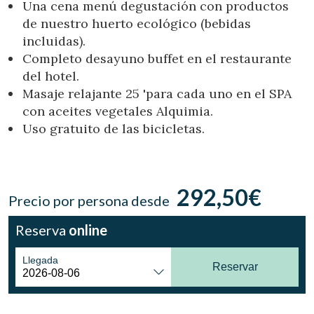
Una cena menú degustación con productos
Ubicación/nombre del hotel
de nuestro huerto ecológico (bebidas
incluidas).
Completo desayuno buffet en el restaurante
CA
ES
EN
FR
del hotel.
Masaje relajante 25 'para cada uno en el SPA
con aceites vegetales Alquimia.
Uso gratuito de las bicicletas.
292,50€
Precio por persona desde
Reserva
online
Llegada
Reservar