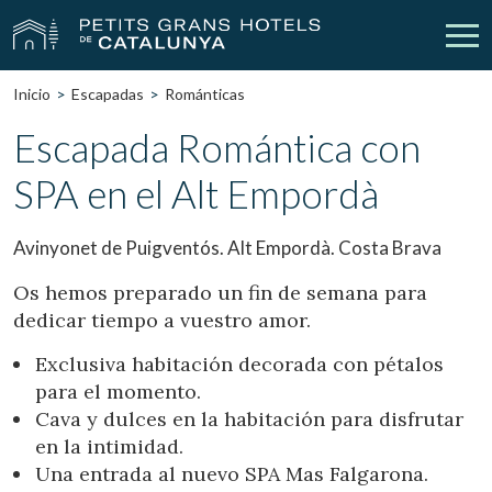
Inicio
Escapadas
Románticas
Nuestros Hoteles
Escapadas
Escapada Romántica con
SPA en el Alt Empordà
Bodas
Empresas
Cheques Regalo
Descubre Catalunya
Avinyonet de Puigventós. Alt Empordà. Costa Brava
Contacto
Mi reserva
Os hemos preparado un fin de semana para
dedicar tiempo a vuestro amor.
Exclusiva habitación decorada con pétalos
para el momento.
vpn_key
person
Iniciar sesión
Crear cuenta
Cava y dulces en la habitación para disfrutar
en la intimidad.
Una entrada al nuevo SPA Mas Falgarona.