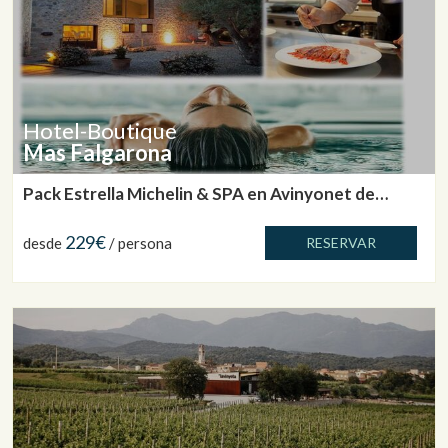
Hotel-Boutique
Mas Falgarona
Pack Estrella Michelin & SPA en Avinyonet de
Puigventós
229€
desde
/ persona
RESERVAR