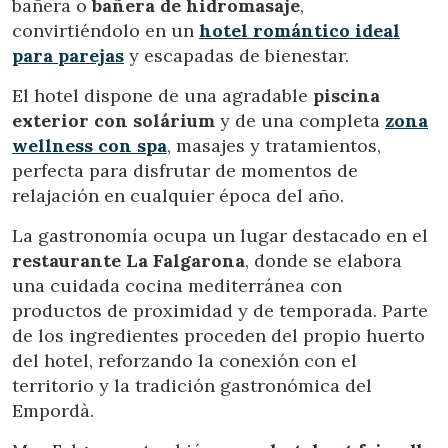
bañera o
bañera de hidromasaje
,
Técnicas y funcionales
Siempre activas
convirtiéndolo en un
hotel romántico ideal
Este sitio web utiliza Cookies propias para recopilar
información con la finalidad de mejorar nuestros servicios.
para parejas
y escapadas de bienestar.
Si continua navegando, supone la aceptación de la
instalación de las mismas. El usuario tiene la posibilidad
El hotel dispone de una agradable
piscina
de configurar su navegador pudiendo, si así lo desea,
impedir que sean instaladas en su disco duro, aunque
exterior con solárium
y de una completa
zona
deberá tener en cuenta que dicha acción podrá ocasionar
wellness con spa
, masajes y tratamientos,
dificultades de navegación de la página web.
perfecta para disfrutar de momentos de
relajación en cualquier época del año.
Analíticas y personalización
La gastronomía ocupa un lugar destacado en el
Permiten realizar el seguimiento y análisis del
comportamiento de los usuarios de este sitio web. La
restaurante La Falgarona
, donde se elabora
información recogida mediante este tipo de cookies se
utiliza en la medición de la actividad de la web para la
una cuidada cocina mediterránea con
elaboración de perfiles de navegación de los usuarios con
productos de proximidad y de temporada. Parte
el fin de introducir mejoras en función del análisis de los
datos de uso que hacen los usuarios del servicio. Permiten
de los ingredientes proceden del propio huerto
guardar la información de preferencia del usuario para
del hotel, reforzando la conexión con el
mejorar la calidad de nuestros servicios y para ofrecer una
mejor experiencia a través de productos recomendados.
territorio y la tradición gastronómica del
Empordà.
Marketing y publicidad