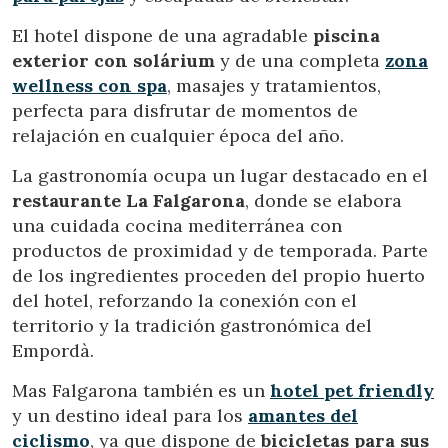
Este sitio web utiliza Cookies propias para recopilar
El hotel dispone de una agradable
piscina
información con la finalidad de mejorar nuestros servicios.
exterior con solárium
y de una completa
zona
Si continua navegando, supone la aceptación de la
instalación de las mismas. El usuario tiene la posibilidad
wellness con spa
, masajes y tratamientos,
de configurar su navegador pudiendo, si así lo desea,
impedir que sean instaladas en su disco duro, aunque
perfecta para disfrutar de momentos de
deberá tener en cuenta que dicha acción podrá ocasionar
relajación en cualquier época del año.
dificultades de navegación de la página web.
La gastronomía ocupa un lugar destacado en el
Analíticas y personalización
restaurante La Falgarona
, donde se elabora
una cuidada cocina mediterránea con
Permiten realizar el seguimiento y análisis del
comportamiento de los usuarios de este sitio web. La
productos de proximidad y de temporada. Parte
información recogida mediante este tipo de cookies se
de los ingredientes proceden del propio huerto
utiliza en la medición de la actividad de la web para la
elaboración de perfiles de navegación de los usuarios con
del hotel, reforzando la conexión con el
el fin de introducir mejoras en función del análisis de los
datos de uso que hacen los usuarios del servicio. Permiten
territorio y la tradición gastronómica del
guardar la información de preferencia del usuario para
Empordà.
mejorar la calidad de nuestros servicios y para ofrecer una
mejor experiencia a través de productos recomendados.
Mas Falgarona también es un
hotel pet friendly
y un destino ideal para los
amantes del
Marketing y publicidad
ciclismo
, ya que dispone de
bicicletas para sus