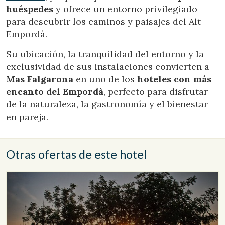
Estas cookies son utilizadas para almacenar información
huéspedes
y ofrece un entorno privilegiado
sobre las preferencias y elecciones personales del usuario
a través de la observación continuada de sus hábitos de
para descubrir los caminos y paisajes del Alt
navegación. Gracias a ellas, podemos conocer los hábitos
Empordà.
de navegación en el sitio web y mostrar publicidad
relacionada con el perfil de navegación del usuario.
Su ubicación, la tranquilidad del entorno y la
exclusividad de sus instalaciones convierten a
Mas Falgarona
en uno de los
hoteles con más
encanto del Empordà
, perfecto para disfrutar
de la naturaleza, la gastronomía y el bienestar
en pareja.
Otras ofertas de este hotel