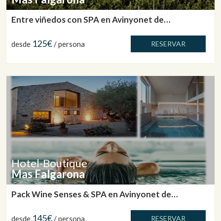
Entre viñedos con SPA en Avinyonet de
Puigventós
125€
desde
/ persona
RESERVAR
Hotel-Boutique
Mas Falgarona
Pack Wine Senses & SPA en Avinyonet de
Puigventós
145€
desde
/ persona
RESERVAR