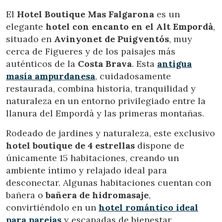
El
Hotel Boutique Mas Falgarona
es un
elegante
hotel con encanto en el Alt Empordà
,
situado en
Avinyonet de Puigventós
, muy
cerca de Figueres y de los paisajes más
auténticos de la
Costa Brava
. Esta
antigua
masía ampurdanesa
, cuidadosamente
restaurada, combina historia, tranquilidad y
naturaleza en un entorno privilegiado entre la
llanura del Empordà y las primeras montañas.
Rodeado de jardines y naturaleza, este exclusivo
hotel boutique de 4 estrellas
dispone de
únicamente 15 habitaciones, creando un
ambiente íntimo y relajado ideal para
desconectar. Algunas habitaciones cuentan con
Modificar cookies
bañera o
bañera de hidromasaje
,
convirtiéndolo en un
hotel romántico ideal
para parejas
y escapadas de bienestar.
Técnicas y funcionales
Siempre activas