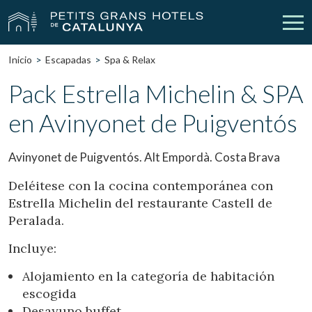
Inicio
Escapadas
Spa & Relax
Nuestros Hoteles
Escapadas
Pack Estrella Michelin & SPA
en Avinyonet de Puigventós
Bodas
Empresas
Cheques Regalo
Descubre Catalunya
Avinyonet de Puigventós. Alt Empordà. Costa Brava
Contacto
Mi reserva
Deléitese con la cocina contemporánea con
Estrella Michelin del restaurante Castell de
Peralada.
Incluye:
vpn_key
person
Iniciar sesión
Crear cuenta
Alojamiento en la categoría de habitación
escogida
Desayuno buffet