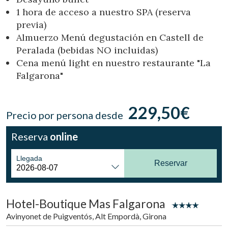
Ubicación/nombre del hotel
1 hora de acceso a nuestro SPA (reserva
previa)
Almuerzo Menú degustación en Castell de
Peralada (bebidas NO incluidas)
CA
ES
EN
FR
Cena menú light en nuestro restaurante "La
Falgarona"
229,50€
Precio por persona desde
Reserva
online
Llegada
Reservar
Hotel-Boutique Mas Falgarona
Avinyonet de Puigventós, Alt Empordà, Girona