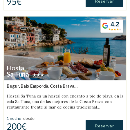
95€
Reservar
4.2
Hostal
Sa Tuna
Begur, Baix Empordà, Costa Brava
(11.530717427026km de Peratallada)
Hostal Sa Tuna es un hostal con encanto a pie de playa, en la
cala Sa Tuna, una de las mejores de la Costa Brava, con
restaurante frente al mar de cocina tradicional
ampurdanesa.
1 noche
desde
200€
Reservar