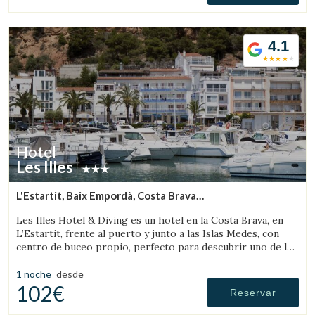
4.1
Hotel
Les Illes
L'Estartit, Baix Empordà, Costa Brava
(12.806493932135km de Peratallada)
Les Illes Hotel & Diving es un hotel en la Costa Brava, en
L’Estartit, frente al puerto y junto a las Islas Medes, con
centro de buceo propio, perfecto para descubrir uno de los
mejores destinos de submarinismo.
1 noche
desde
102€
Reservar