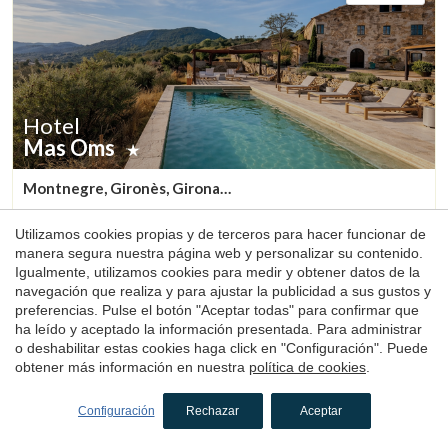
Hotel
Mas Oms
Montnegre, Gironès, Girona
(13.373534008365km de Peratallada)
El Mas Oms es la perfecta sinergia entre una masía del siglo
Utilizamos cookies propias y de terceros para hacer funcionar de
XV, restaurada con respeto a su esencia original, y un toque
manera segura nuestra página web y personalizar su contenido.
contemporáneo que aporta confort y elegancia. La calma
Igualmente, utilizamos cookies para medir y obtener datos de la
absoluta y las vistas espectaculares en pleno Parque Natural
navegación que realiza y para ajustar la publicidad a sus gustos y
de las Gavarres ofrecen un descanso total en conexión con
1 noche
desde
preferencias. Pulse el botón "Aceptar todas" para confirmar que
la naturaleza. El hotel cuenta con 6 habitaciones
160€
Reservar
ha leído y aceptado la información presentada. Para administrar
cuidadosamente decoradas, una piscina climatizada,
o deshabilitar estas cookies haga click en "Configuración". Puede
restaurante, pista de petanca, zona chill-out, servicios de
obtener más información en nuestra
política de cookies
.
masaje y yoga, alquiler de bicicletas y todo lo necesario para
los ciclistas.
4.7
Configuración
Rechazar
Aceptar