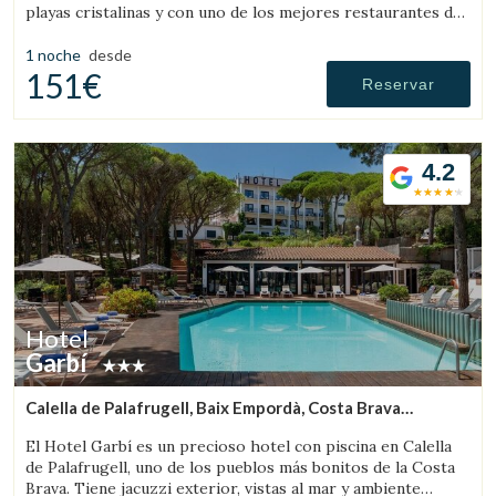
playas cristalinas y con uno de los mejores restaurantes de
la Costa Brava.
1 noche
desde
151€
Reservar
4.2
Hotel
Garbí
Calella de Palafrugell, Baix Empordà, Costa Brava
(12.169918422468km de Peratallada)
El Hotel Garbí es un precioso hotel con piscina en Calella
de Palafrugell, uno de los pueblos más bonitos de la Costa
Brava. Tiene jacuzzi exterior, vistas al mar y ambiente