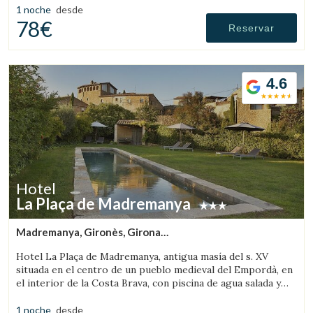
1 noche
desde
78€
Reservar
4.6
Hotel
La Plaça de Madremanya
Madremanya, Gironès, Girona
(11.342441680078km de Peratallada)
Hotel La Plaça de Madremanya, antigua masía del s. XV
situada en el centro de un pueblo medieval del Empordà, en
el interior de la Costa Brava, con piscina de agua salada y
habitaciones con chimenea.
1 noche
desde