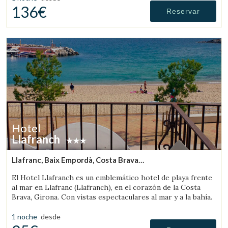
136€
Reservar
Hotel
Llafranch
Llafranc, Baix Empordà, Costa Brava
(12.519012836626km de Peratallada)
El Hotel Llafranch es un emblemático hotel de playa frente
al mar en Llafranc (Llafranch), en el corazón de la Costa
Brava, Girona. Con vistas espectaculares al mar y a la bahía.
1 noche
desde