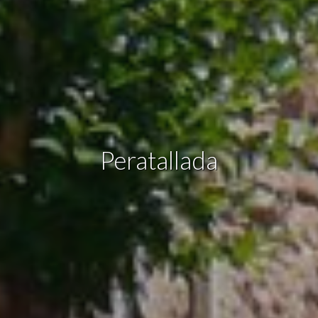
Estas cookies son utilizadas para almacenar información
sobre las preferencias y elecciones personales del usuario
a través de la observación continuada de sus hábitos de
navegación. Gracias a ellas, podemos conocer los hábitos
de navegación en el sitio web y mostrar publicidad
relacionada con el perfil de navegación del usuario.
Peratallada