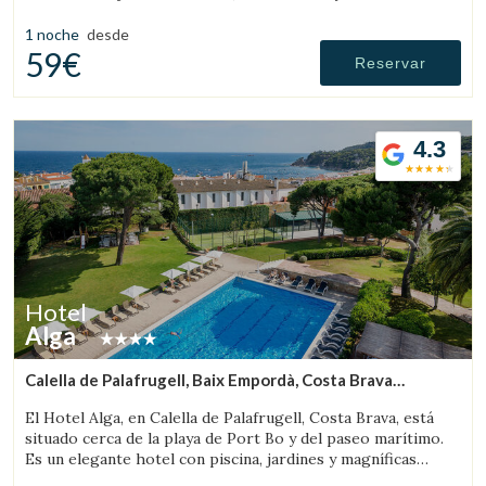
familiar.
1 noche
desde
59€
Reservar
4.3
Hotel
Alga
Calella de Palafrugell, Baix Empordà, Costa Brava
(12.129907843114km de Peratallada)
El Hotel Alga, en Calella de Palafrugell, Costa Brava, está
situado cerca de la playa de Port Bo y del paseo marítimo.
Es un elegante hotel con piscina, jardines y magníficas
vistas al mar.