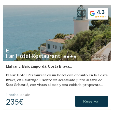
4.3
El
Far Hotel Restaurant
Llafranc, Baix Empordà, Costa Brava
(12.708935155307km de Peratallada)
El Far Hotel Restaurant es un hotel con encanto en la Costa
Brava, en Palafrugell, sobre un acantilado junto al faro de
Sant Sebastià, con vistas al mar y una cuidada propuesta
gastronómica.
1 noche
desde
235€
Reservar