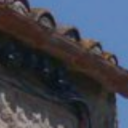
Ubicación/nombre del hotel
CA
ES
EN
FR