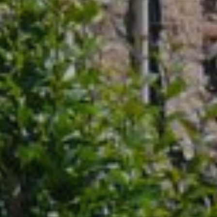
Técnicas y funcionales
Siempre activas
Este sitio web utiliza Cookies propias para recopilar
información con la finalidad de mejorar nuestros servicios.
Si continua navegando, supone la aceptación de la
instalación de las mismas. El usuario tiene la posibilidad
de configurar su navegador pudiendo, si así lo desea,
impedir que sean instaladas en su disco duro, aunque
deberá tener en cuenta que dicha acción podrá ocasionar
dificultades de navegación de la página web.
Analíticas y personalización
Permiten realizar el seguimiento y análisis del
comportamiento de los usuarios de este sitio web. La
información recogida mediante este tipo de cookies se
utiliza en la medición de la actividad de la web para la
elaboración de perfiles de navegación de los usuarios con
el fin de introducir mejoras en función del análisis de los
datos de uso que hacen los usuarios del servicio. Permiten
guardar la información de preferencia del usuario para
mejorar la calidad de nuestros servicios y para ofrecer una
mejor experiencia a través de productos recomendados.
Marketing y publicidad