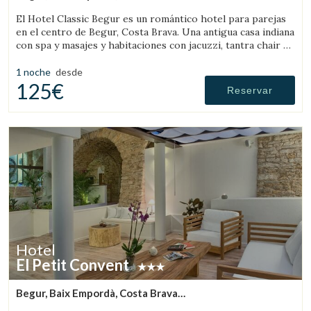
(9.8749011119282km de Peratallada)
El Hotel Classic Begur es un romántico hotel para parejas
en el centro de Begur, Costa Brava. Una antigua casa indiana
con spa y masajes y habitaciones con jacuzzi, tantra chair y
cama con movimientos.
1 noche
desde
125€
Reservar
Hotel
El Petit Convent
Begur, Baix Empordà, Costa Brava
(9.7759226967313km de Peratallada)