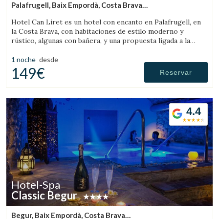
Palafrugell, Baix Empordà, Costa Brava
(8.6712909661946km de Peratallada)
Hotel Can Liret es un hotel con encanto en Palafrugell, en
la Costa Brava, con habitaciones de estilo moderno y
rústico, algunas con bañera, y una propuesta ligada a la
gastronomía local.
1 noche
desde
149€
Reservar
4.4
Hotel-Spa
Classic Begur
Begur, Baix Empordà, Costa Brava