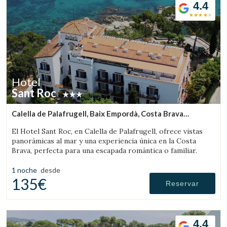
4.4
Hotel
Sant Roc
Calella de Palafrugell, Baix Empordà, Costa Brava
(12.475096520527km de Peratallada)
El Hotel Sant Roc, en Calella de Palafrugell, ofrece vistas
panorámicas al mar y una experiencia única en la Costa
Brava, perfecta para una escapada romántica o familiar.
1 noche
desde
135€
Reservar
4.4