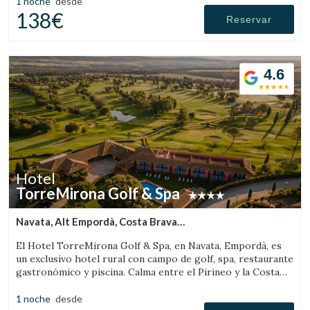
1 noche
desde
138€
Reservar
4.6
Hotel
TorreMirona Golf & Spa
Navata, Alt Empordà, Costa Brava
(44.074046271244km de Llanars)
El Hotel TorreMirona Golf & Spa, en Navata, Empordà, es
un exclusivo hotel rural con campo de golf, spa, restaurante
gastronómico y piscina. Calma entre el Pirineo y la Costa
Brava.
1 noche
desde