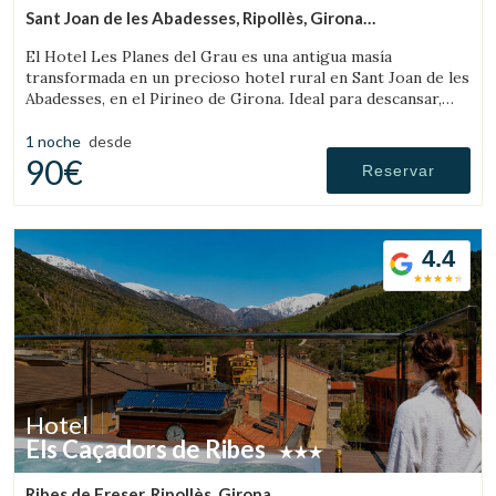
Sant Joan de les Abadesses, Ripollès, Girona
(8.4930503339821km de Llanars)
El Hotel Les Planes del Grau es una antigua masía
transformada en un precioso hotel rural en Sant Joan de les
Abadesses, en el Pirineo de Girona. Ideal para descansar,
pasear y hacer excursiones a caballo.
1 noche
desde
90€
Reservar
4.4
Hotel
Els Caçadors de Ribes
Ribes de Freser, Ripollès, Girona