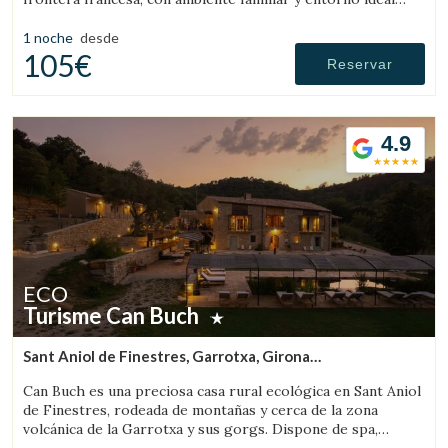
para senderismo y excursiones.
1 noche
desde
105€
Reservar
4.9
ECO
Turisme Can Buch
Sant Aniol de Finestres, Garrotxa, Girona
(39.600789096098km de Llanars)
Can Buch es una preciosa casa rural ecológica en Sant Aniol
de Finestres, rodeada de montañas y cerca de la zona
volcánica de la Garrotxa y sus gorgs. Dispone de spa,
piscina, granja con animales y un amplio jardín.