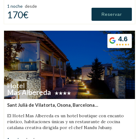
1 noche
desde
170€
Reservar
4.6
Hotel
Mas Albereda
Sant Julià de Vilatorta, Osona, Barcelona
(44.193360883162km de Llanars)
El Hotel Mas Albereda es un hotel boutique con encanto
rústico, habitaciones únicas y un restaurante de cocina
catalana creativa dirigida por el chef Nandu Jubany.