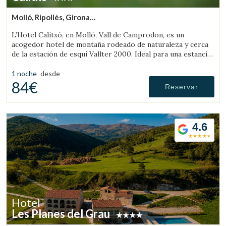
Molló, Ripollès, Girona
(5.8204075671854km de Llanars)
L’Hotel Calitxó, en Molló, Vall de Camprodon, es un
acogedor hotel de montaña rodeado de naturaleza y cerca
de la estación de esquí Vallter 2000. Ideal para una estancia
tranquila en el Pirineo de Girona.
1 noche
desde
84€
Reservar
4.6
Hotel
Les Planes del Grau