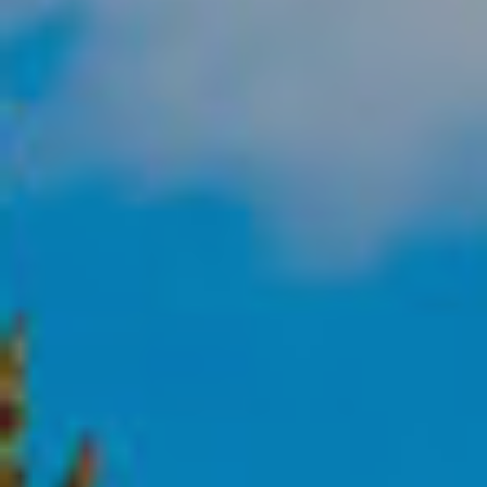
Ubicación/nombre del hotel
CA
ES
EN
FR