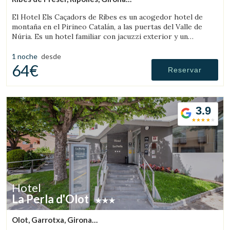
(14.112069977024km de Llanars)
El Hotel Els Caçadors de Ribes es un acogedor hotel de
montaña en el Pirineo Catalán, a las puertas del Valle de
Núria. Es un hotel familiar con jacuzzi exterior y un
excelente restaurante.
1 noche
desde
64€
Reservar
3.9
Hotel
La Perla d'Olot
Olot, Garrotxa, Girona
(20.407661261084km de Llanars)