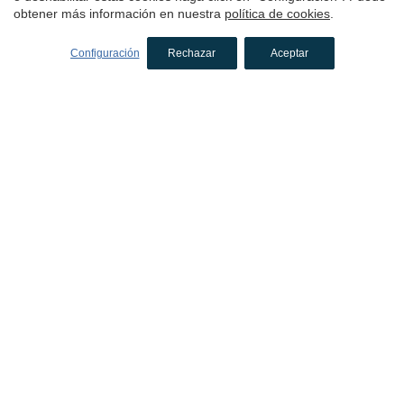
obtener más información en nuestra
política de cookies
.
4.6
Configuración
Rechazar
Aceptar
Hotel
Can Xiquet
Cantallops, Alt Empordà, Costa Brava
(48.771456607892km de Llanars)
El Hotel Can Xiquet es un elegante hotel en Cantallops, en
el Alt Empordà, con vistas a la sierra de l’Albera. Dispone de
piscina, suites con jacuzzi y está cerca de la frontera con
Francia.
1 noche
desde
129€
Reservar