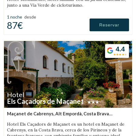
junto a una Vía Verde de cicloturismo.
1 noche
desde
87€
Reservar
4.4
Hotel
Els Caçadors de Maçanet
Maçanet de Cabrenys, Alt Empordà, Costa Brava
(34.665035967219km de Llanars)
Hotel Els Caçadors de Maçanet es un hotel en Maçanet de
Cabrenys, en la Costa Brava, cerca de los Pirineos y de la
frontera francesa, con ambiente familiar y entorno ideal