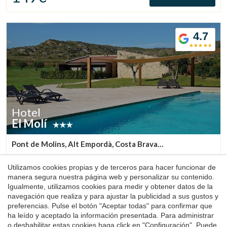
4.7
Hotel
El Molí
Pont de Molins, Alt Empordà, Costa Brava
(46.293224208455km de Llanars)
Hotel El Molí es un hotel en la Costa Brava, en plena
Utilizamos cookies propias y de terceros para hacer funcionar de
naturaleza, con piscina desbordante y habitaciones con
manera segura nuestra página web y personalizar su contenido.
bañera y chimenea, pensado para disfrutar de una estancia
Igualmente, utilizamos cookies para medir y obtener datos de la
única.
navegación que realiza y para ajustar la publicidad a sus gustos y
1 noche
desde
preferencias. Pulse el botón "Aceptar todas" para confirmar que
150€
Reservar
ha leído y aceptado la información presentada. Para administrar
o deshabilitar estas cookies haga click en "Configuración". Puede