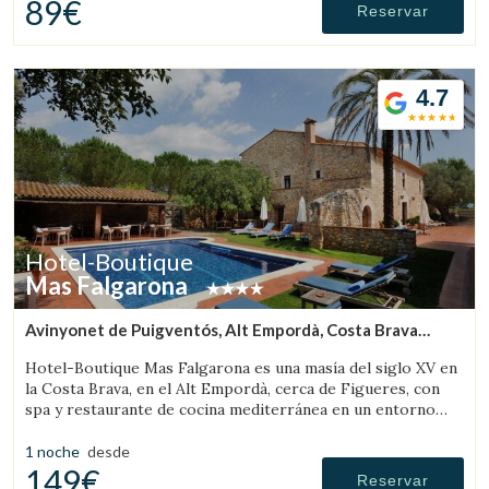
89€
Reservar
4.7
Hotel-Boutique
Mas Falgarona
Avinyonet de Puigventós, Alt Empordà, Costa Brava
(47.178205562782km de Llanars)
Hotel-Boutique Mas Falgarona es una masía del siglo XV en
la Costa Brava, en el Alt Empordà, cerca de Figueres, con
Guardar configuración
Aceptar todas
spa y restaurante de cocina mediterránea en un entorno
tranquilo.
1 noche
desde
149€
Reservar