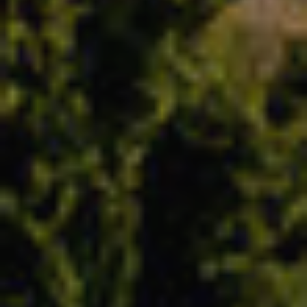
Técnicas y funcionales
Siempre activas
Este sitio web utiliza Cookies propias para recopilar
información con la finalidad de mejorar nuestros servicios.
Si continua navegando, supone la aceptación de la
instalación de las mismas. El usuario tiene la posibilidad
de configurar su navegador pudiendo, si así lo desea,
impedir que sean instaladas en su disco duro, aunque
deberá tener en cuenta que dicha acción podrá ocasionar
dificultades de navegación de la página web.
Analíticas y personalización
Permiten realizar el seguimiento y análisis del
comportamiento de los usuarios de este sitio web. La
información recogida mediante este tipo de cookies se
utiliza en la medición de la actividad de la web para la
elaboración de perfiles de navegación de los usuarios con
el fin de introducir mejoras en función del análisis de los
datos de uso que hacen los usuarios del servicio. Permiten
guardar la información de preferencia del usuario para
mejorar la calidad de nuestros servicios y para ofrecer una
mejor experiencia a través de productos recomendados.