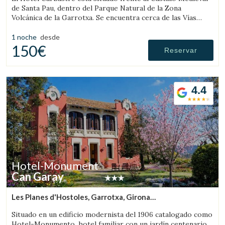
de Santa Pau, dentro del Parque Natural de la Zona
Volcánica de la Garrotxa. Se encuentra cerca de las Vías
Verdes y de diversos gorgs.
1 noche
desde
150€
Reservar
4.4
Hotel-Monument
Can Garay
Les Planes d'Hostoles, Garrotxa, Girona
(34.069955794295km de Llanars)
Situado en un edificio modernista del 1906 catalogado como
Hotel-Monumento, hotel familiar con un jardín centenario,