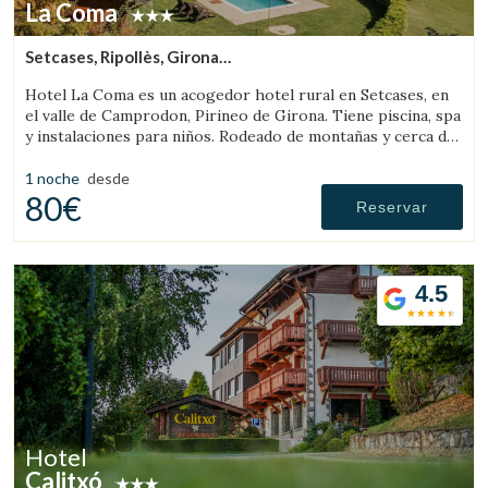
La Coma
Setcases, Ripollès, Girona
(6.5696984172245km de Llanars)
Hotel La Coma es un acogedor hotel rural en Setcases, en
el valle de Camprodon, Pirineo de Girona. Tiene piscina, spa
y instalaciones para niños. Rodeado de montañas y cerca de
una estación de esquí.
1 noche
desde
80€
Reservar
4.5
Hotel
Calitxó