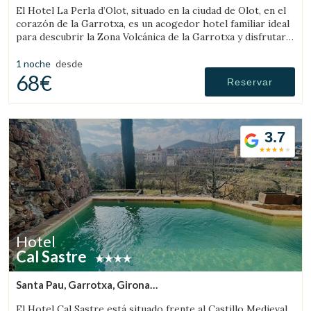
El Hotel La Perla d’Olot, situado en la ciudad de Olot, en el
corazón de la Garrotxa, es un acogedor hotel familiar ideal
para descubrir la Zona Volcánica de la Garrotxa y disfrutar
del entorno rural de la comarca.
1 noche
desde
68€
Reservar
3.7
Hotel
Cal Sastre
Santa Pau, Garrotxa, Girona
(27.412808837137km de Llanars)
El Hotel Cal Sastre está situado frente al Castillo Medieval