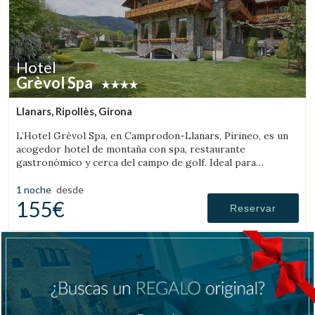
Hotel
Grèvol Spa
Llanars, Ripollès, Girona
L’Hotel Grèvol Spa, en Camprodon-Llanars, Pirineo, es un
acogedor hotel de montaña con spa, restaurante
gastronómico y cerca del campo de golf. Ideal para
desconectar en pareja o en familia.
1 noche
desde
155€
Reservar
Gestionar mi reserva