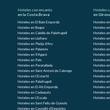
Hoteles con encanto
Hoteles c
en la Costa Brava
en Giron
Hoteles en El Baix Empordà
Hoteles en
Hoteles en Begur
Hoteles en
Hoteles en Calella de Palafrugell
Hoteles en
Hoteles en Llafranc
Hoteles en
Hoteles en Platja d'Aro
Hoteles e
Hoteles en Palamós
Hoteles e
Hoteles en S'Agaró
Hoteles en
Hoteles en Pals
Hoteles en
Hoteles en Peratallada
Hoteles en
Hoteles en Sant Antoni de Calonge
Hoteles en
Hoteles en L'Estartit
Hoteles en
Hoteles en Palafrugell
Hoteles en
Hoteles en El Alt Empordà
Hoteles en
Hoteles en Cadaqués
Hoteles en
Hoteles en L'Escala
Hoteles en
Hoteles en Sant Feliu de Guíxols
Hoteles en Castelló d'Empúries