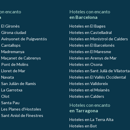
on encanto
Hoteles con encanto
a
en Barcelona
 El Gironès
Hoteles en El Bages
 Girona ciudad
Hoteles en Castelladral
 Avinyonet de Puigventós
Hoteles en Monistrol de Calders
 Cantallops
Hoteles en El Barcelonés
n Madremanya
Hoteles en El Maresme
n Maçanet de Cabrenys
Hoteles en Arenys de Mar
 Pont de Molins
Hoteles en Osona
 Lloret de Mar
Hoteles en Sant Julià de Vilatorta
 Navata
Hoteles en El Vallés Occidental
 San Julián de Ramis
Hoteles en Valldoreix
 La Garrotxa
Hoteles en el Moianès
 Olot
Hoteles en Calders
 Santa Pau
Hoteles con encanto
 Les Planes d'Hostoles
en Tarragona
 Sant Aniol de Finestres
Hoteles en La Terra Alta
Hoteles en Bot