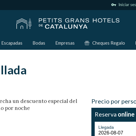
vpn_key
Iniciar se
Escapadas
Bodas
Empresas
Cheques Regalo
llada
Precio por pers
ovecha un descuento especial del
io por noche
Reserva
online
Llegada