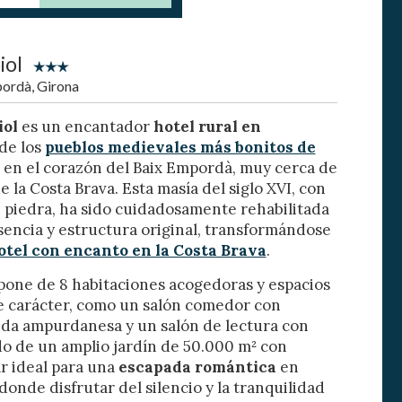
iol
pordà, Girona
activas
iol
es un encantador
hotel rural en
d de
 de los
pueblos medievales más bonitos de
egador
o en el corazón del Baix Empordà, muy cerca de
ue
egación
de la Costa Brava. Esta masía del siglo XVI, con
piedra, ha sido cuidadosamente rehabilitada
encia y estructura original, transformándose
otel con encanto en la Costa Brava
.
 de este
pone de 8 habitaciones acogedoras y espacios
a
ión de
e carácter, como un salón comedor con
s de uso
da ampurdanesa y un salón de lectura con
rencia
 de un amplio jardín de 50.000 m² con
ejor
ar ideal para una
escapada romántica
en
donde disfrutar del silencio y la tranquilidad