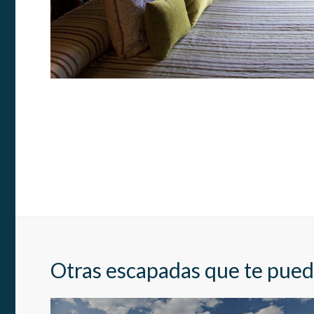
Market
Estas c
eleccio
hábitos
en el si
usuario
Otras escapadas que te pued