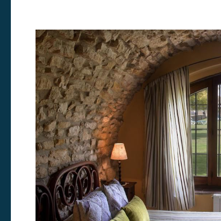
Modif
Técnic
Este sit
mejorar
instala
pudiend
deberá 
de la p
Analít
Permite
sitio we
medició
los usua
que hac
del usu
experie