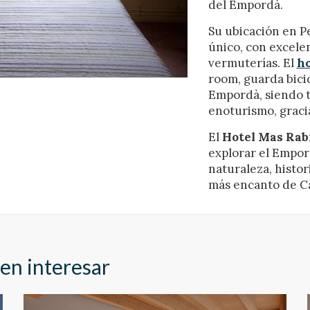
ing y publicidad
del Empordà.
ookies son utilizadas para almacenar información sobre las preferencia
Su ubicación en P
nes personales del usuario a través de la observación continuada de s
único, con excele
 de navegación. Gracias a ellas, podemos conocer los hábitos de nave
tio web y mostrar publicidad relacionada con el perfil de navegación del
vermuterías. El
ho
.
room, guarda bicicl
Guardar configuración
Aceptar todas
Empordà, siendo t
enoturismo, gracia
El
Hotel Mas Rab
explorar el Empor
naturaleza, histor
más encanto de C
en interesar