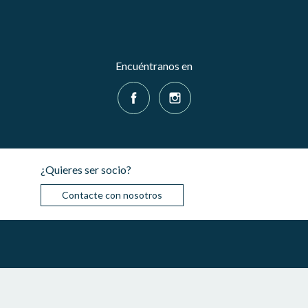
Encuéntranos en
¿Quieres ser socio?
Contacte con nosotros