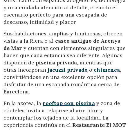
sofisticado con espacios acogedores, tecnología
y una cuidada atención al detalle, creando el
escenario perfecto para una escapada de
descanso, intimidad y placer.
Sus habitaciones, amplias y luminosas, ofrecen
vistas a la Riera o al
casco antiguo de Arenys
de Mar
y cuentan con elementos singulares que
hacen que cada estancia sea diferente. Algunas
disponen de
piscina privada
, mientras que
Modificar cookies
otras incorporan
jacuzzi privado
o
chimenea
,
convirtiéndose en una excelente opción para
disfrutar de una escapada romántica cerca de
Técnicas y funcionales
Siempre activas
Barcelona.
Este sitio web utiliza Cookies propias para recopilar
información con la finalidad de mejorar nuestros servicios.
En la azotea, la
rooftop con piscina
y zona de
Si continua navegando, supone la aceptación de la
cócteles invita a relajarse al aire libre y
instalación de las mismas. El usuario tiene la posibilidad
de configurar su navegador pudiendo, si así lo desea,
contemplar los tejados de la localidad. La
impedir que sean instaladas en su disco duro, aunque
experiencia continúa en el
Restaurante El MOT
deberá tener en cuenta que dicha acción podrá ocasionar
dificultades de navegación de la página web.