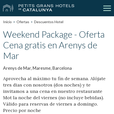
Inicio
Ofertas
Descuentos Hotel
Nuestros Hoteles
Escapadas
Weekend Package - Oferta
Cena gratis en Arenys de
Bodas
Empresas
Mar
Cheques Regalo
Descubre Catalunya
Contacto
Mi reserva
Arenys de Mar, Maresme, Barcelona
Aprovecha al máximo tu fin de semana. Alójate
tres dias con nosotros (dos noches) y te
invitamos a una cena en nuestro restaurante
vpn_key
person
Iniciar sesión
Crear cuenta
Mot la noche del viernes (no incluye bebidas).
Válido para reservas de viernes a domingo.
Precio por noche