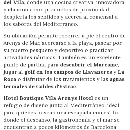
del Vila
, donde una cocina creativa, innovadora
y elaborada con productos de proximidad
Analíticas y personalización
despierta los sentidos y acerca al comensal a
los sabores del Mediterráneo.
Permiten realizar el seguimiento y análisis del
comportamiento de los usuarios de este sitio web. La
información recogida mediante este tipo de cookies se
Su ubicación permite recorrer a pie el centro de
utiliza en la medición de la actividad de la web para la
Arenys de Mar, acercarse a la playa, pasear por
elaboración de perfiles de navegación de los usuarios con
el fin de introducir mejoras en función del análisis de los
su puerto pesquero y deportivo o practicar
datos de uso que hacen los usuarios del servicio. Permiten
actividades náuticas. También es un excelente
guardar la información de preferencia del usuario para
mejorar la calidad de nuestros servicios y para ofrecer una
punto de partida para
descubrir el Maresme
,
mejor experiencia a través de productos recomendados.
jugar al
golf en los campos de Llavaneres
y
La
Roca
o disfrutar de los tratamientos y las
aguas
Marketing y publicidad
termales de Caldes d'Estrac
.
Estas cookies son utilizadas para almacenar información
sobre las preferencias y elecciones personales del usuario
Hotel Boutique Vila Arenys Hotel
es un
a través de la observación continuada de sus hábitos de
refugio de diseño junto al Mediterráneo, ideal
navegación. Gracias a ellas, podemos conocer los hábitos
de navegación en el sitio web y mostrar publicidad
para quienes buscan una escapada con estilo
relacionada con el perfil de navegación del usuario.
donde el descanso, la gastronomía y el mar se
encuentran a pocos kilómetros de Barcelona.