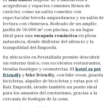
acogedoras y espacios comunes llenos de
carácter, como un salón comedor con
espectacular bóveda ampurdanesa y un salón de
lectura con chimenea. Rodeado de un amplio
jardín de 50.000 m² con piscina, es un lugar
Modificar cookies
ideal para una
escapada romántica
en plena
naturaleza, donde disfrutar del silencio y la
Técnicas y funcionales
Siempre activas
tranquilidad del Empordà.
Este sitio web utiliza Cookies propias para recopilar
información con la finalidad de mejorar nuestros servicios.
Su ubicación en Peratallada permite descubrir
Si continua navegando, supone la aceptación de la
un entorno único, con excelentes restaurantes,
instalación de las mismas. El usuario tiene la posibilidad
de configurar su navegador pudiendo, si así lo desea,
tiendas boutique y vermuterías. El
hotel es
pet
impedir que sean instaladas en su disco duro, aunque
friendly
y
bike friendly
, con bike room, guarda
deberá tener en cuenta que dicha acción podrá ocasionar
dificultades de navegación de la página web.
bicicletas, alquiler de bicicletas y rutas por el
Baix Empordà, siendo también un punto ideal
Analíticas y personalización
para los amantes del enoturismo, gracias a la
cercanía de bodegas de la zona.
Permiten realizar el seguimiento y análisis del
comportamiento de los usuarios de este sitio web. La