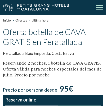
Inicio
Ofertas
Última hora
Nuestros Hoteles
Escapadas
Oferta botella de CAVA
GRATIS en Peratallada
Bodas
Empresas
Cheques Regalo
Descubre Catalunya
Peratallada, Baix Empordà. Costa Brava
Contacto
Mi reserva
Reservando 2 noches, 1 botella de CAVA GRATIS.
Oferta válida para noches especiales del mes de
julio. Precio por noche
vpn_key
person
Iniciar sesión
Crear cuenta
95€
Precio por persona desde
Reserva
online