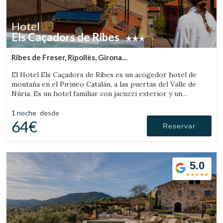
Hotel
Els Caçadors de Ribes
Ribes de Freser, Ripollès, Girona
(39.83580820524km de Rupit)
El Hotel Els Caçadors de Ribes es un acogedor hotel de
montaña en el Pirineo Catalán, a las puertas del Valle de
Núria. Es un hotel familiar con jacuzzi exterior y un
excelente restaurante.
1 noche
desde
64€
Reservar
5.0