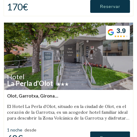
170€
Reservar
3.9
Hotel
La Perla d'Olot
Olot, Garrotxa, Girona
(16.088323809717km de Rupit)
El Hotel La Perla d’Olot, situado en la ciudad de Olot, en el
corazón de la Garrotxa, es un acogedor hotel familiar ideal
Gestionar mi reserva
para descubrir la Zona Volcánica de la Garrotxa y disfrutar
del entorno rural de la comarca.
1 noche
desde