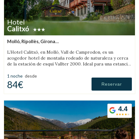
Hotel
Calitxó
Molló, Ripollès, Girona
(36.076933002285km de Rupit)
L’Hotel Calitxó, en Molló, Vall de Camprodon, es un
acogedor hotel de montaña rodeado de naturaleza y cerca
de la estación de esquí Vallter 2000. Ideal para una estancia
tranquila en el Pirineo de Girona.
1 noche
desde
84€
Reservar
4.4