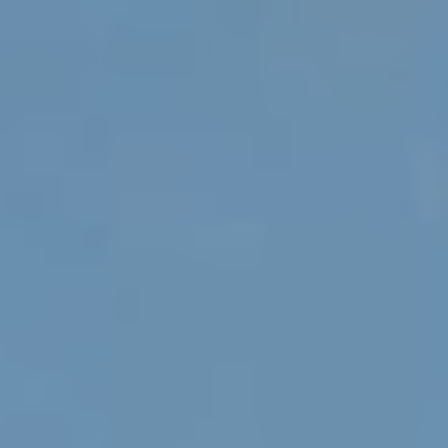
Ubicación/nombre del hotel
CA
ES
EN
FR