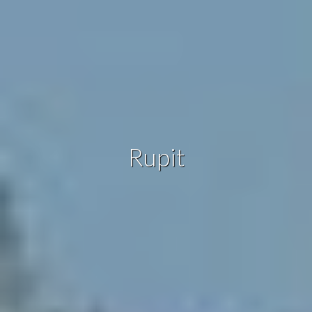
Estas cookies son utilizadas para almacenar información
sobre las preferencias y elecciones personales del usuario
a través de la observación continuada de sus hábitos de
navegación. Gracias a ellas, podemos conocer los hábitos
de navegación en el sitio web y mostrar publicidad
relacionada con el perfil de navegación del usuario.
Rupit