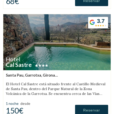
68€
Reservar
Verificar localizador
3.7
Hotel
Cal Sastre
Santa Pau, Garrotxa, Girona
(15.944175571346km de Rupit)
El Hotel Cal Sastre está situado frente al Castillo Medieval
de Santa Pau, dentro del Parque Natural de la Zona
Volcánica de la Garrotxa. Se encuentra cerca de las Vías
Verdes y de diversos gorgs.
1 noche
desde
150€
Reservar