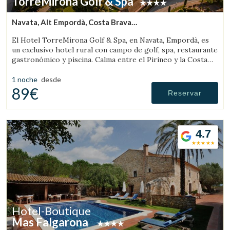
TorreMirona Golf & Spa
Navata, Alt Empordà, Costa Brava
(40.23188755367km de Rupit)
El Hotel TorreMirona Golf & Spa, en Navata, Empordà, es
un exclusivo hotel rural con campo de golf, spa, restaurante
gastronómico y piscina. Calma entre el Pirineo y la Costa
Brava.
Guardar configuración
Aceptar todas
1 noche
desde
89€
Reservar
4.7
Hotel-Boutique
Mas Falgarona