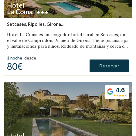
Hotel
La Coma
Setcases, Ripollès, Girona
(41.074397981488km de Rupit)
Hotel La Coma es un acogedor hotel rural en Setcases, en
el valle de Camprodon, Pirineo de Girona. Tiene piscina, spa
y instalaciones para niños. Rodeado de montañas y cerca de
una estación de esquí.
1 noche
desde
80€
Reservar
4.6
Hotel