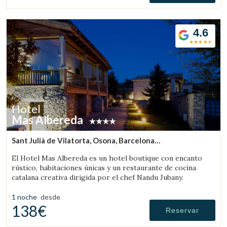
4.6
Hotel
Mas Albereda
Sant Julià de Vilatorta, Osona, Barcelona
(15.913970753458km de Rupit)
El Hotel Mas Albereda es un hotel boutique con encanto
rústico, habitaciones únicas y un restaurante de cocina
catalana creativa dirigida por el chef Nandu Jubany.
1 noche
desde
138€
Reservar