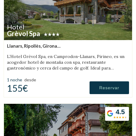
Hotel
Grèvol Spa
Llanars, Ripollès, Girona
(34.351524830324km de Rupit)
L’Hotel Grèvol Spa, en Camprodon-Llanars, Pirineo, es un
acogedor hotel de montaña con spa, restaurante
gastronómico y cerca del campo de golf. Ideal para
desconectar en pareja o en familia.
1 noche
desde
155€
Reservar
4.5