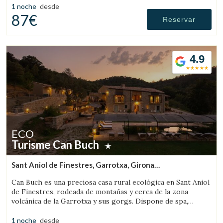
1 noche
desde
87€
Reservar
4.9
ECO
Turisme Can Buch
Sant Aniol de Finestres, Garrotxa, Girona
(13.522986211594km de Rupit)
Can Buch es una preciosa casa rural ecológica en Sant Aniol
de Finestres, rodeada de montañas y cerca de la zona
volcánica de la Garrotxa y sus gorgs. Dispone de spa,
piscina, granja con animales y un amplio jardín.
1 noche
desde