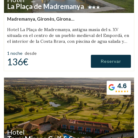
La Plaça de Madremanya
Madremanya, Gironès, Girona
(40.703992081209km de Rupit)
Hotel La Plaça de Madremanya, antigua masía del s. XV
situada en el centro de un pueblo medieval del Empordà, en
el interior de la Costa Brava, con piscina de agua salada y
habitaciones con chimenea.
1 noche
desde
136€
Reservar
4.6
Hotel