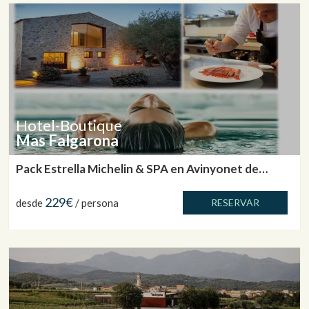
Hotel-Boutique
Mas Falgarona
Pack Estrella Michelin & SPA en Avinyonet de
Puigventós
229€
desde
/ persona
RESERVAR