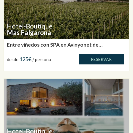
Hotel-Boutique
Mas Falgarona
Entre viñedos con SPA en Avinyonet de
Puigventós
125€
desde
/ persona
RESERVAR
Hotel-Boutique