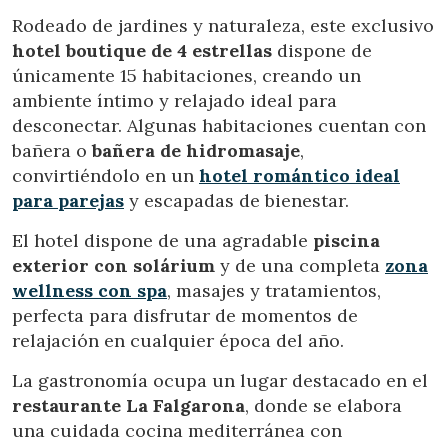
Modificar cookies
Rodeado de jardines y naturaleza, este exclusivo
hotel boutique de 4 estrellas
dispone de
únicamente 15 habitaciones, creando un
Técnicas y funcionales
Siempre activas
ambiente íntimo y relajado ideal para
Este sitio web utiliza Cookies propias para recopilar
desconectar. Algunas habitaciones cuentan con
información con la finalidad de mejorar nuestros servicios.
Si continua navegando, supone la aceptación de la
bañera o
bañera de hidromasaje
,
instalación de las mismas. El usuario tiene la posibilidad
convirtiéndolo en un
hotel romántico ideal
de configurar su navegador pudiendo, si así lo desea,
impedir que sean instaladas en su disco duro, aunque
para parejas
y escapadas de bienestar.
deberá tener en cuenta que dicha acción podrá ocasionar
dificultades de navegación de la página web.
El hotel dispone de una agradable
piscina
exterior con solárium
y de una completa
zona
Analíticas y personalización
wellness con spa
, masajes y tratamientos,
Permiten realizar el seguimiento y análisis del
perfecta para disfrutar de momentos de
comportamiento de los usuarios de este sitio web. La
relajación en cualquier época del año.
información recogida mediante este tipo de cookies se
utiliza en la medición de la actividad de la web para la
elaboración de perfiles de navegación de los usuarios con
La gastronomía ocupa un lugar destacado en el
el fin de introducir mejoras en función del análisis de los
restaurante La Falgarona
, donde se elabora
datos de uso que hacen los usuarios del servicio. Permiten
guardar la información de preferencia del usuario para
una cuidada cocina mediterránea con
mejorar la calidad de nuestros servicios y para ofrecer una