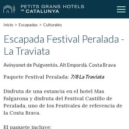
Inicio
Escapadas
Culturales
Nuestros Hoteles
Escapadas
Escapada Festival Peralada -
La Traviata
Bodas
Empresas
Cheques Regalo
Descubre Catalunya
Avinyonet de Puigventós. Alt Empordà. Costa Brava
Contacto
Mi reserva
Paquete Festival Peralada:
7/8 La Traviata
Disfruta de una estancia en el hotel Mas
Falgarona y disfruta del Festival Castillo de
vpn_key
person
Iniciar sesión
Crear cuenta
Peralada, uno de los Festivales de referencia de
la Costa Brava.
El paquete incluye: