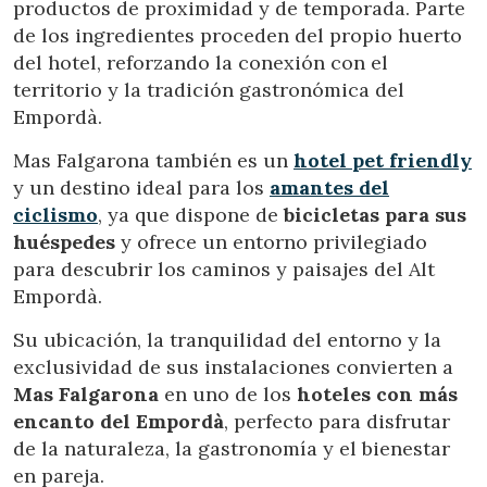
productos de proximidad y de temporada. Parte
mejor experiencia a través de productos recomendados.
de los ingredientes proceden del propio huerto
del hotel, reforzando la conexión con el
Marketing y publicidad
territorio y la tradición gastronómica del
Estas cookies son utilizadas para almacenar información
Empordà.
sobre las preferencias y elecciones personales del usuario
a través de la observación continuada de sus hábitos de
navegación. Gracias a ellas, podemos conocer los hábitos
Mas Falgarona también es un
hotel pet friendly
de navegación en el sitio web y mostrar publicidad
y un destino ideal para los
amantes del
relacionada con el perfil de navegación del usuario.
ciclismo
, ya que dispone de
bicicletas para sus
huéspedes
y ofrece un entorno privilegiado
para descubrir los caminos y paisajes del Alt
Empordà.
Su ubicación, la tranquilidad del entorno y la
exclusividad de sus instalaciones convierten a
Mas Falgarona
en uno de los
hoteles con más
encanto del Empordà
, perfecto para disfrutar
de la naturaleza, la gastronomía y el bienestar
en pareja.