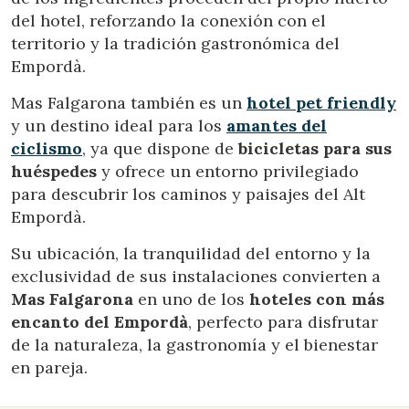
del hotel, reforzando la conexión con el
territorio y la tradición gastronómica del
Marketing y publicidad
Empordà.
Estas cookies son utilizadas para almacenar información
sobre las preferencias y elecciones personales del usuario
Mas Falgarona también es un
hotel pet friendly
a través de la observación continuada de sus hábitos de
navegación. Gracias a ellas, podemos conocer los hábitos
y un destino ideal para los
amantes del
de navegación en el sitio web y mostrar publicidad
ciclismo
, ya que dispone de
bicicletas para sus
relacionada con el perfil de navegación del usuario.
huéspedes
y ofrece un entorno privilegiado
para descubrir los caminos y paisajes del Alt
Empordà.
Su ubicación, la tranquilidad del entorno y la
exclusividad de sus instalaciones convierten a
Mas Falgarona
en uno de los
hoteles con más
encanto del Empordà
, perfecto para disfrutar
de la naturaleza, la gastronomía y el bienestar
en pareja.