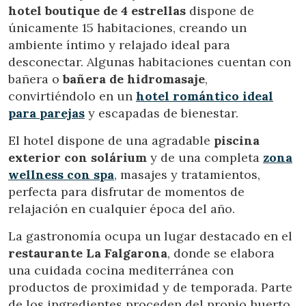
Modificar cookies
hotel boutique de 4 estrellas
dispone de
únicamente 15 habitaciones, creando un
ambiente íntimo y relajado ideal para
Técnicas y funcionales
Siempre activas
desconectar. Algunas habitaciones cuentan con
Este sitio web utiliza Cookies propias para recopilar
bañera o
bañera de hidromasaje
,
información con la finalidad de mejorar nuestros servicios.
convirtiéndolo en un
hotel romántico ideal
Si continua navegando, supone la aceptación de la
instalación de las mismas. El usuario tiene la posibilidad
para parejas
y escapadas de bienestar.
de configurar su navegador pudiendo, si así lo desea,
impedir que sean instaladas en su disco duro, aunque
deberá tener en cuenta que dicha acción podrá ocasionar
El hotel dispone de una agradable
piscina
dificultades de navegación de la página web.
exterior con solárium
y de una completa
zona
wellness con spa
, masajes y tratamientos,
Analíticas y personalización
perfecta para disfrutar de momentos de
relajación en cualquier época del año.
Permiten realizar el seguimiento y análisis del
comportamiento de los usuarios de este sitio web. La
información recogida mediante este tipo de cookies se
La gastronomía ocupa un lugar destacado en el
utiliza en la medición de la actividad de la web para la
restaurante La Falgarona
, donde se elabora
elaboración de perfiles de navegación de los usuarios con
el fin de introducir mejoras en función del análisis de los
una cuidada cocina mediterránea con
datos de uso que hacen los usuarios del servicio. Permiten
guardar la información de preferencia del usuario para
productos de proximidad y de temporada. Parte
mejorar la calidad de nuestros servicios y para ofrecer una
de los ingredientes proceden del propio huerto
mejor experiencia a través de productos recomendados.