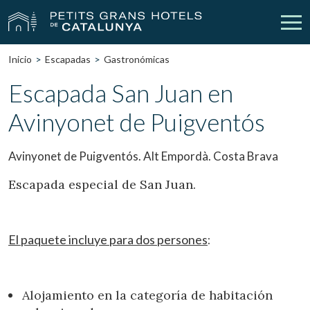
Inicio
Escapadas
Gastronómicas
Nuestros Hoteles
Escapadas
Escapada San Juan en
Avinyonet de Puigventós
Bodas
Empresas
Cheques Regalo
Descubre Catalunya
Avinyonet de Puigventós. Alt Empordà. Costa Brava
Contacto
Mi reserva
Escapada especial de San Juan.
El paquete incluye para dos persones
:
vpn_key
person
Iniciar sesión
Crear cuenta
Alojamiento en la categoría de habitación