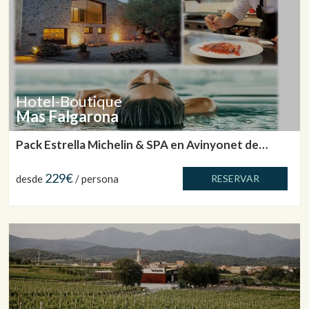
Hotel-Boutique
Mas Falgarona
Pack Estrella Michelin & SPA en Avinyonet de
Puigventós
229€
desde
/ persona
RESERVAR