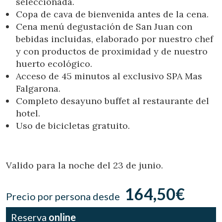
seleccionada.
Ubicación/nombre del hotel
Copa de cava de bienvenida antes de la cena.
Cena menú degustación de San Juan con
bebidas incluidas, elaborado por nuestro chef
y con productos de proximidad y de nuestro
CA
ES
EN
FR
huerto ecológico.
Acceso de 45 minutos al exclusivo SPA Mas
Falgarona.
Completo desayuno buffet al restaurante del
hotel.
Uso de bicicletas gratuito.
Valido para la noche del 23 de junio.
164,50€
Precio por persona desde
Reserva
online