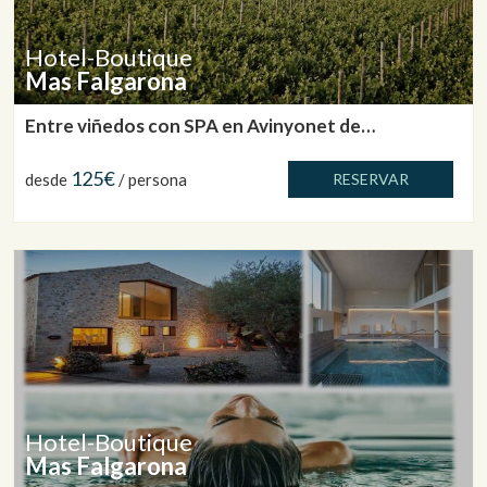
Hotel-Boutique
Mas Falgarona
Entre viñedos con SPA en Avinyonet de
Puigventós
125€
desde
/ persona
RESERVAR
Hotel-Boutique
Mas Falgarona