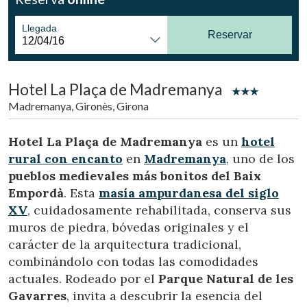
Ubicación/nombre del hotel
Llegada
Reservar
CA
ES
EN
FR
Hotel La Plaça de Madremanya
Madremanya, Gironès, Girona
Hotel La Plaça de Madremanya
es un
hotel
rural con encanto
en
Madremanya
, uno de los
pueblos medievales más bonitos del
Baix
Empordà
. Esta
masía ampurdanesa del siglo
XV
, cuidadosamente rehabilitada, conserva sus
muros de piedra, bóvedas originales y el
carácter de la arquitectura tradicional,
combinándolo con todas las comodidades
actuales. Rodeado por el
Parque Natural de les
Gavarres
, invita a descubrir la esencia del