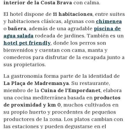
interior de la Costa Brava
con calma.
El hotel dispone de
11 habitaciones
, entre suites
y habitaciones clásicas, algunas con
chimenea
o
bañera
, además de una agradable
piscina de
agua salada
rodeada de jardines. También es un
hotel pet friendly
, donde los perros son
bienvenidos y cuentan con cama, manta y
Modificar cookies
comederos para disfrutar de la escapada junto a
sus propietarios.
Técnicas y funcionales
Siempre activas
La gastronomía forma parte de la identidad de
La Plaça de Madremanya
. Su restaurante,
Este sitio web utiliza Cookies propias para recopilar
información con la finalidad de mejorar nuestros servicios.
miembro de la
Cuina de l'Empordanet
, elabora
Si continua navegando, supone la aceptación de la
una cocina mediterránea basada en
productos
instalación de las mismas. El usuario tiene la posibilidad
de configurar su navegador pudiendo, si así lo desea,
de proximidad y km 0
, muchos cultivados en
impedir que sean instaladas en su disco duro, aunque
deberá tener en cuenta que dicha acción podrá ocasionar
su propio huerto y procedentes de pequeños
dificultades de navegación de la página web.
productores de la zona. Los platos cambian con
las estaciones y pueden degustarse en el