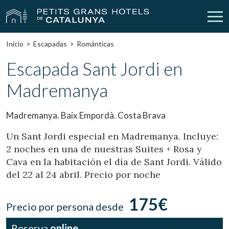
Inicio
Escapadas
Románticas
Nuestros Hoteles
Escapadas
Escapada Sant Jordi en
Madremanya
Bodas
Empresas
Cheques Regalo
Descubre Catalunya
Madremanya. Baix Empordà. Costa Brava
Contacto
Mi reserva
Un Sant Jordi especial en Madremanya. Incluye:
2 noches en una de nuestras Suites + Rosa y
Cava en la habitación el día de Sant Jordi. Válido
del 22 al 24 abril. Precio por noche
vpn_key
person
Iniciar sesión
Crear cuenta
175€
Precio por persona desde
Reserva
online