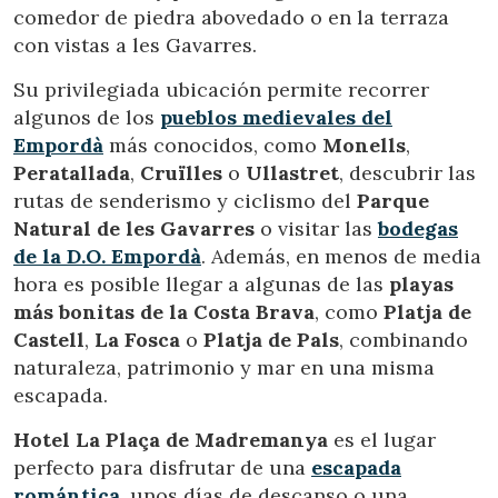
Analíticas y personalización
comedor de piedra abovedado o en la terraza
con vistas a les Gavarres.
Permiten realizar el seguimiento y análisis del
comportamiento de los usuarios de este sitio web. La
información recogida mediante este tipo de cookies se
Su privilegiada ubicación permite recorrer
utiliza en la medición de la actividad de la web para la
elaboración de perfiles de navegación de los usuarios con
algunos de los
pueblos medievales del
el fin de introducir mejoras en función del análisis de los
Empordà
más conocidos, como
Monells
,
datos de uso que hacen los usuarios del servicio. Permiten
guardar la información de preferencia del usuario para
Peratallada
,
Cruïlles
o
Ullastret
, descubrir las
mejorar la calidad de nuestros servicios y para ofrecer una
rutas de senderismo y ciclismo del
Parque
mejor experiencia a través de productos recomendados.
Natural de les Gavarres
o visitar las
bodegas
de la
D.O. Empordà
. Además, en menos de media
Marketing y publicidad
hora es posible llegar a algunas de las
playas
Estas cookies son utilizadas para almacenar información
más bonitas de la
Costa Brava
, como
Platja de
sobre las preferencias y elecciones personales del usuario
a través de la observación continuada de sus hábitos de
Castell
,
La Fosca
o
Platja de Pals
, combinando
navegación. Gracias a ellas, podemos conocer los hábitos
naturaleza, patrimonio y mar en una misma
de navegación en el sitio web y mostrar publicidad
relacionada con el perfil de navegación del usuario.
escapada.
Hotel La Plaça de Madremanya
es el lugar
perfecto para disfrutar de una
escapada
romántica
, unos días de descanso o una