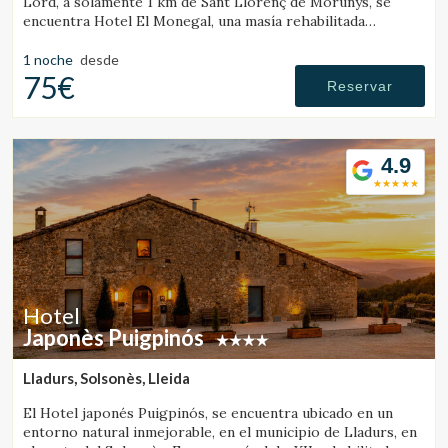
Lord, a solamente 1 km de Sant Llorenç de Morunys, se
encuentra Hotel El Monegal, una masía rehabilitada
convertida en un fantástico hotel de montaña.
1 noche
desde
75€
Reservar
4.9
Hotel
Japonès Puigpinós
Lladurs, Solsonès, Lleida
El Hotel japonés Puigpinós, se encuentra ubicado en un
entorno natural inmejorable, en el municipio de Lladurs, en