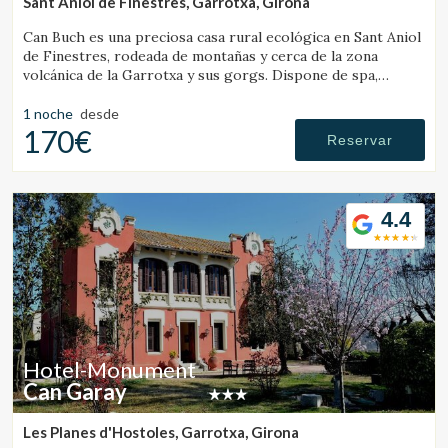
Sant Aniol de Finestres, Garrotxa, Girona
Can Buch es una preciosa casa rural ecológica en Sant Aniol
de Finestres, rodeada de montañas y cerca de la zona
volcánica de la Garrotxa y sus gorgs. Dispone de spa,
piscina, granja con animales y un amplio jardín.
1 noche
desde
170€
Reservar
4.4
Hotel-Monument
Can Garay
Les Planes d'Hostoles, Garrotxa, Girona