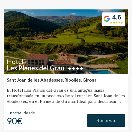
Ubicación/nombre del hotel
4.6
CA
ES
EN
FR
Hotel
Les Planes del Grau
Sant Joan de les Abadesses, Ripollès, Girona
El Hotel Les Planes del Grau es una antigua masía
transformada en un precioso hotel rural en Sant Joan de les
Abadesses, en el Pirineo de Girona. Ideal para descansar,
pasear y hacer excursiones a caballo.
1 noche
desde
90€
Reservar