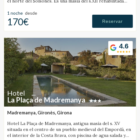
el norte del Solsonès. Es una masía del s.XII rehabilitada
combinando la estructura histórica de la masía, con el
diseño y ambientación minimalista y elegante de estilo
1 noche
desde
japonés.
170€
Reservar
4.6
Hotel
La Plaça de Madremanya
Madremanya, Gironès, Girona
Hotel La Plaça de Madremanya, antigua masía del s. XV
situada en el centro de un pueblo medieval del Empordà, en
el interior de la Costa Brava, con piscina de agua salada y