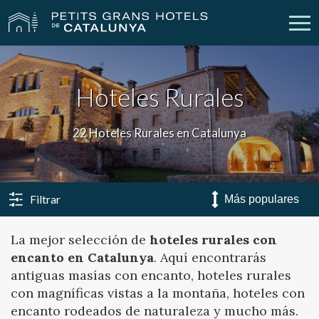
Nuestros Hoteles
Escapadas
Hoteles Rurales
Bodas
Empresas
22 Hoteles Rurales en Catalunya
Cheques Regalo
Descubre Catalunya
Contacto
Mi reserva
Filtrar
La mejor selección de
hoteles rurales con
encanto en Catalunya
. Aquí encontrarás
vpn_key
person
Iniciar sesión
Crear cuenta
antiguas masías con encanto, hoteles rurales
con magníficas vistas a la montaña, hoteles con
encanto rodeados de naturaleza y mucho más.