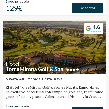
1 noche
desde
129€
Reservar
4.6
Hotel
TorreMirona Golf & Spa
Navata, Alt Empordà, Costa Brava
El Hotel TorreMirona Golf & Spa, en Navata, Empordà, es
un exclusivo hotel rural con campo de golf, spa, restaurante
Gestionar mi reserva
gastronómico y piscina. Calma entre el Pirineo y la Costa
Brava.
1 noche
desde