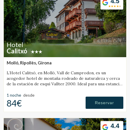
4.5
Hotel
Calitxó
Molló, Ripollès, Girona
L’Hotel Calitxó, en Molló, Vall de Camprodon, es un
acogedor hotel de montaña rodeado de naturaleza y cerca
de la estación de esquí Vallter 2000. Ideal para una estancia
tranquila en el Pirineo de Girona.
1 noche
desde
84€
Reservar
4.4