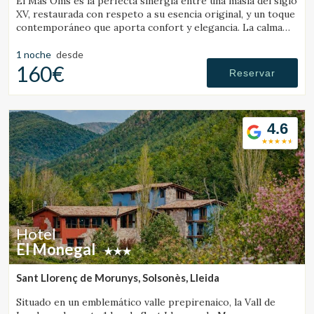
El Mas Oms es la perfecta sinergia entre una masía del siglo
XV, restaurada con respeto a su esencia original, y un toque
contemporáneo que aporta confort y elegancia. La calma
absoluta y las vistas espectaculares en pleno Parque Natural
de las Gavarres ofrecen un descanso total en conexión con
1 noche
desde
la naturaleza. El hotel cuenta con 6 habitaciones
160€
Reservar
cuidadosamente decoradas, una piscina climatizada,
restaurante, pista de petanca, zona chill-out, servicios de
masaje y yoga, alquiler de bicicletas y todo lo necesario para
los ciclistas.
4.6
Hotel
El Monegal
Sant Llorenç de Morunys, Solsonès, Lleida
Situado en un emblemático valle prepirenaico, la Vall de