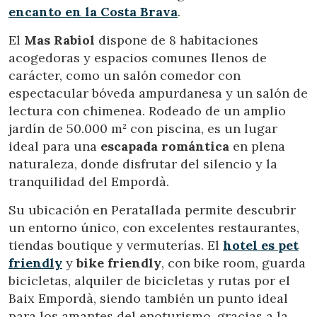
encanto en la Costa Brava
.
El
Mas Rabiol
dispone de 8 habitaciones
acogedoras y espacios comunes llenos de
carácter, como un salón comedor con
espectacular bóveda ampurdanesa y un salón de
Modificar cookies
lectura con chimenea. Rodeado de un amplio
jardín de 50.000 m² con piscina, es un lugar
Técnicas y funcionales
Siempre activas
ideal para una
escapada romántica
en plena
Este sitio web utiliza Cookies propias para recopilar
naturaleza, donde disfrutar del silencio y la
información con la finalidad de mejorar nuestros servicios.
tranquilidad del Empordà.
Si continua navegando, supone la aceptación de la
instalación de las mismas. El usuario tiene la posibilidad
de configurar su navegador pudiendo, si así lo desea,
Su ubicación en Peratallada permite descubrir
impedir que sean instaladas en su disco duro, aunque
un entorno único, con excelentes restaurantes,
deberá tener en cuenta que dicha acción podrá ocasionar
dificultades de navegación de la página web.
tiendas boutique y vermuterías. El
hotel es
pet
friendly
y
bike friendly
, con bike room, guarda
Analíticas y personalización
bicicletas, alquiler de bicicletas y rutas por el
Baix Empordà, siendo también un punto ideal
Permiten realizar el seguimiento y análisis del
comportamiento de los usuarios de este sitio web. La
para los amantes del enoturismo, gracias a la