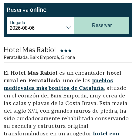
Ubicación/nombre del hotel
Reserva
online
Llegada
Reservar
CA
ES
EN
FR
Hotel Mas Rabiol
Peratallada, Baix Empordà, Girona
El
Hotel Mas Rabiol
es un encantador
hotel
rural en Peratallada
, uno de los
pueblos
medievales más bonitos de Cataluña
, situado
en el corazón del Baix Empordà, muy cerca de
las calas y playas de la Costa Brava. Esta masía
del siglo XVI, con grandes muros de piedra, ha
sido cuidadosamente rehabilitada conservando
su esencia y estructura original,
transformándose en un acogedor
hotel con