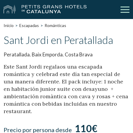
Inicio
Escapadas
Románticas
Nuestros Hoteles
Escapadas
Sant Jordi en Peratallada
Bodas
Empresas
Peratallada. Baix Emporda. Costa Brava
Cheques Regalo
Descubre Catalunya
Este Sant Jordi regalaos una escapada
romántica y celebrad este día tan especial de
Contacto
Mi reserva
una manera diferente. El pack incluye: 1 noche
en habitación junior suite con desayuno +
ambientación romàntica con cava y rosas + cena
romántica con bebidas incluidas en nuestro
vpn_key
person
Iniciar sesión
Crear cuenta
restaurant.
110€
Precio por persona desde