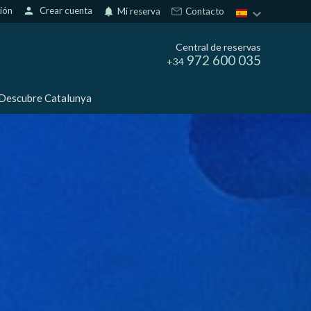
sión
person
Crear cuenta
notifications
Mi reserva
Contacto
Central de reservas
972 600 035
+34
Descubre Catalunya