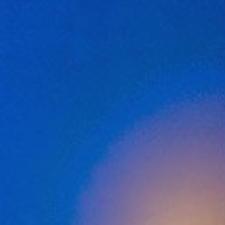
activas
d de
egador
ue
egación