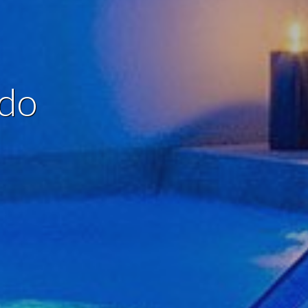
 de este
a
ión de
s de uso
ado
rencia
ejor
s y
us
gación