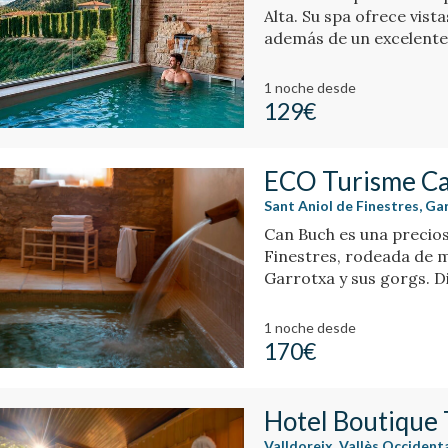
Alta. Su spa ofrece vist
además de un excelente
1 noche
desde
129€
ECO Turisme C
Sant Aniol de Finestres, Ga
Can Buch es una precios
Finestres, rodeada de m
Garrotxa y sus gorgs. D
y un amplio jardín.
1 noche
desde
170€
Hotel Boutique 
Valldoreix, Vallès Occident