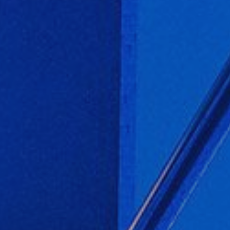
Modif
Técnic
Este sit
mejorar
instala
pudiend
deberá 
de la p