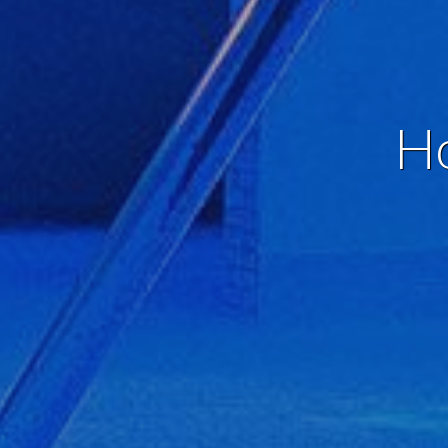
Analít
Permite
sitio we
medició
los usua
Ho
que hac
del usu
experie
Market
Estas c
eleccio
hábitos
en el si
usuario