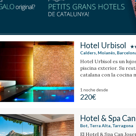
Hotel Urbisol
Calders, Moianès, Barcelon
Hotel Urbisol es un lujo
piscina exterior. Su re
catalana con la cocina 
1 noche
desde
220€
Hotel & Spa Can
Bot, Terra Alta, Tarragona
El Hotel & Spa Can Jose