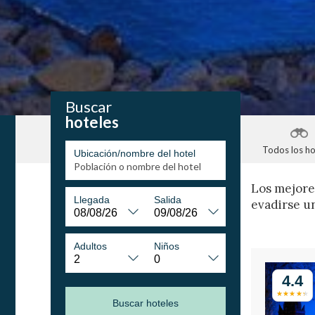
Buscar
hoteles
Todos los ho
Ubicación/nombre del hotel
Los mejor
Llegada
Salida
evadirse un
Adultos
Niños
4.4
Buscar hoteles