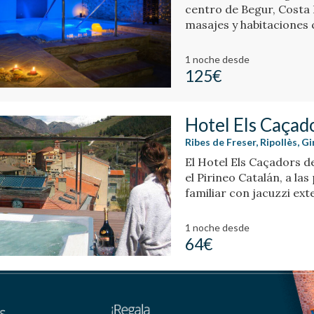
centro de Begur, Costa 
masajes y habitaciones 
movimientos.
1 noche
desde
125€
Hotel Els Caçad
Ribes de Freser, Ripollès, G
El Hotel Els Caçadors d
el Pirineo Catalán, a las
familiar con jacuzzi ext
1 noche
desde
64€