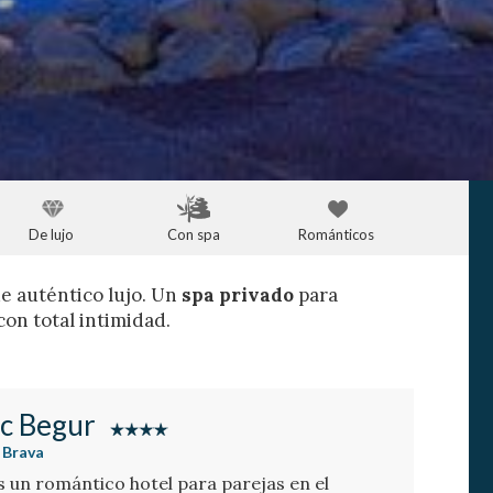
De lujo
Con spa
Románticos
de auténtico lujo. Un
spa privado
para
 con total intimidad.
ic Begur
 Brava
s un romántico hotel para parejas en el