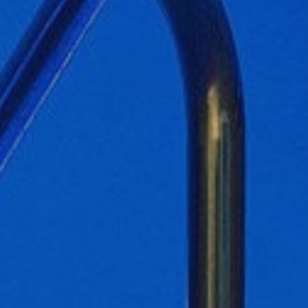
icar cookies
as y funcionales
Siempre 
io web utiliza Cookies propias para recopilar información con la finalida
 nuestros servicios. Si continua navegando, supone la aceptación de la
ción de las mismas. El usuario tiene la posibilidad de configurar su nav
o, si así lo desea, impedir que sean instaladas en su disco duro, aunq
tener en cuenta que dicha acción podrá ocasionar dificultades de nav
ágina web.