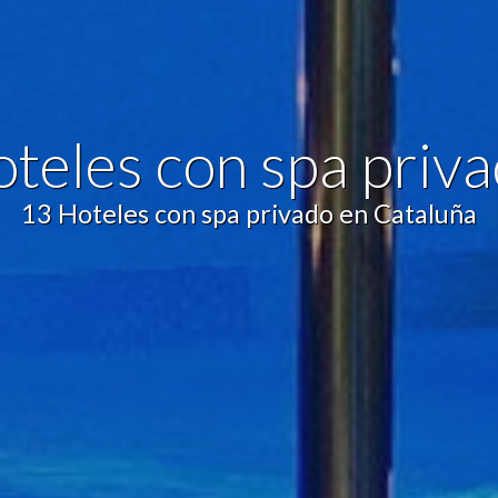
icas y personalización
n realizar el seguimiento y análisis del comportamiento de los usuarios
b. La información recogida mediante este tipo de cookies se utiliza en l
n de la actividad de la web para la elaboración de perfiles de navegac
rios con el fin de introducir mejoras en función del análisis de los dato
teles con spa priv
en los usuarios del servicio. Permiten guardar la información de prefe
ario para mejorar la calidad de nuestros servicios y para ofrecer una m
ncia a través de productos recomendados.
13 Hoteles con spa privado en Cataluña
ing y publicidad
ookies son utilizadas para almacenar información sobre las preferencia
nes personales del usuario a través de la observación continuada de s
 de navegación. Gracias a ellas, podemos conocer los hábitos de nave
tio web y mostrar publicidad relacionada con el perfil de navegación del
.
Guardar configuración
Aceptar todas