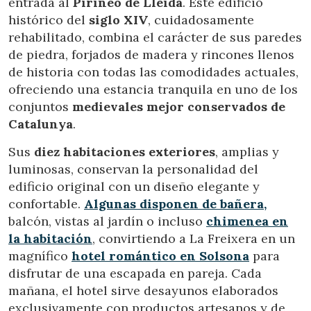
entrada al
Pirineo de Lleida
. Este edificio
histórico del
siglo XIV
, cuidadosamente
rehabilitado, combina el carácter de sus paredes
de piedra, forjados de madera y rincones llenos
de historia con todas las comodidades actuales,
ofreciendo una estancia tranquila en uno de los
conjuntos
medievales mejor conservados de
Catalunya
.
Sus
diez habitaciones exteriores
, amplias y
luminosas, conservan la personalidad del
edificio original con un diseño elegante y
confortable.
Algunas disponen de bañera,
Modificar cookies
balcón, vistas al jardín o incluso
chimenea en
la habitación
, convirtiendo a La Freixera en un
magnífico
hotel romántico en Solsona
para
Técnicas y funcionales
Siempre activas
disfrutar de una escapada en pareja. Cada
Este sitio web utiliza Cookies propias para recopilar
información con la finalidad de mejorar nuestros servicios.
mañana, el hotel sirve desayunos elaborados
Si continua navegando, supone la aceptación de la
exclusivamente con productos artesanos y de
instalación de las mismas. El usuario tiene la posibilidad