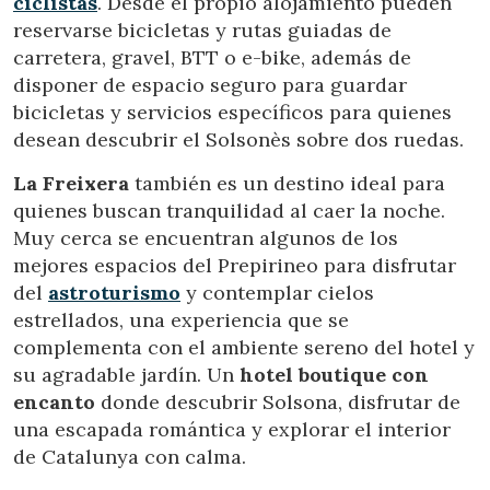
ciclistas
. Desde el propio alojamiento pueden
relacionada con el perfil de navegación del usuario.
reservarse bicicletas y rutas guiadas de
carretera, gravel, BTT o e-bike, además de
disponer de espacio seguro para guardar
bicicletas y servicios específicos para quienes
desean descubrir el Solsonès sobre dos ruedas.
La Freixera
también es un destino ideal para
quienes buscan tranquilidad al caer la noche.
Muy cerca se encuentran algunos de los
mejores espacios del Prepirineo para disfrutar
del
astroturismo
y contemplar cielos
estrellados, una experiencia que se
complementa con el ambiente sereno del hotel y
su agradable jardín. Un
hotel boutique con
encanto
donde descubrir Solsona, disfrutar de
una escapada romántica y explorar el interior
de Catalunya con calma.