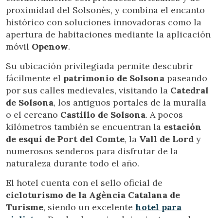
de configurar su navegador pudiendo, si así lo desea,
proximidad del Solsonès, y combina el encanto
impedir que sean instaladas en su disco duro, aunque
histórico con soluciones innovadoras como la
deberá tener en cuenta que dicha acción podrá ocasionar
dificultades de navegación de la página web.
apertura de habitaciones mediante la aplicación
móvil
Openow
.
Analíticas y personalización
Su ubicación privilegiada permite descubrir
Permiten realizar el seguimiento y análisis del
fácilmente el
patrimonio de Solsona
paseando
comportamiento de los usuarios de este sitio web. La
información recogida mediante este tipo de cookies se
por sus calles medievales, visitando la
Catedral
utiliza en la medición de la actividad de la web para la
de Solsona
, los antiguos portales de la muralla
elaboración de perfiles de navegación de los usuarios con
el fin de introducir mejoras en función del análisis de los
o el cercano
Castillo de Solsona
. A pocos
datos de uso que hacen los usuarios del servicio. Permiten
kilómetros también se encuentran la
estación
guardar la información de preferencia del usuario para
mejorar la calidad de nuestros servicios y para ofrecer una
de esquí de Port del Comte
, la
Vall de Lord
y
mejor experiencia a través de productos recomendados.
numerosos senderos para disfrutar de la
naturaleza durante todo el año.
Marketing y publicidad
El hotel cuenta con el sello oficial de
Estas cookies son utilizadas para almacenar información
sobre las preferencias y elecciones personales del usuario
cicloturismo de la Agència Catalana de
a través de la observación continuada de sus hábitos de
Turisme
, siendo un excelente
hotel para
navegación. Gracias a ellas, podemos conocer los hábitos
de navegación en el sitio web y mostrar publicidad