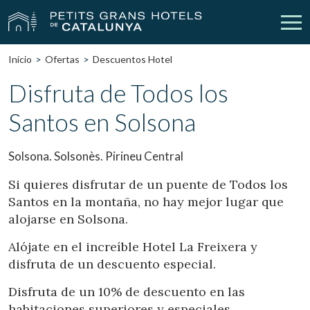
Inicio
Ofertas
Descuentos Hotel
Nuestros Hoteles
Escapadas
Disfruta de Todos los
Santos en Solsona
Bodas
Empresas
Cheques Regalo
Descubre Catalunya
Solsona. Solsonès. Pirineu Central
Contacto
Mi reserva
Si quieres disfrutar de un puente de Todos los
Santos en la montaña, no hay mejor lugar que
alojarse en Solsona.
Alójate en el increíble Hotel La Freixera y
vpn_key
person
Iniciar sesión
Crear cuenta
disfruta de un descuento especial.
Disfruta de un 10% de descuento en las
habitaciones superiores y especiales.