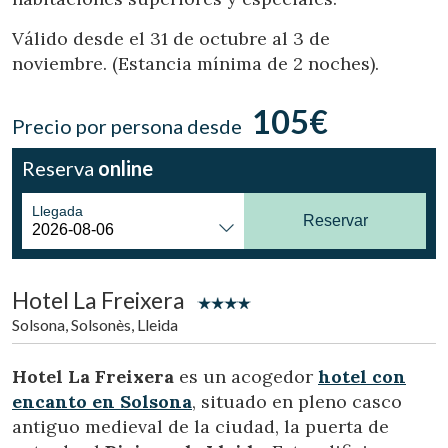
Ubicación/nombre del hotel
Válido desde el 31 de octubre al 3 de
noviembre. (Estancia mínima de 2 noches).
CA
ES
EN
FR
105€
Precio por persona desde
Reserva
online
Llegada
Reservar
Hotel La Freixera
Solsona, Solsonès, Lleida
Hotel La Freixera
es un acogedor
hotel con
encanto en Solsona
, situado en pleno casco
antiguo medieval de la ciudad, la puerta de