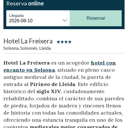
Reserva
online
Ubicación/nombre del hotel
Llegada
Reservar
CA
ES
EN
FR
Hotel La Freixera
Solsona, Solsonès, Lleida
Hotel La Freixera
es un acogedor
hotel con
encanto en Solsona
, situado en pleno casco
antiguo medieval de la ciudad, la puerta de
entrada al
Pirineo de Lleida
. Este edificio
histórico del
siglo XIV
, cuidadosamente
rehabilitado, combina el carácter de sus paredes
de piedra, forjados de madera y rincones llenos
de historia con todas las comodidades actuales,
ofreciendo una estancia tranquila en uno de los
conjuntos
medievales mejor conservados de