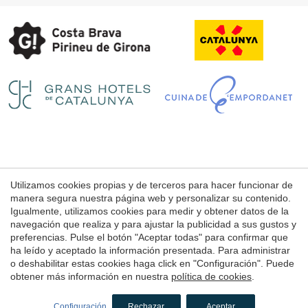
Guardar configuración
Aceptar todas
Utilizamos cookies propias y de terceros para hacer funcionar de
Aviso Legal
manera segura nuestra página web y personalizar su contenido.
Condiciones de uso de la web
Igualmente, utilizamos cookies para medir y obtener datos de la
navegación que realiza y para ajustar la publicidad a sus gustos y
Política de Cookies
preferencias. Pulse el botón "Aceptar todas" para confirmar que
ha leído y aceptado la información presentada. Para administrar
o deshabilitar estas cookies haga click en "Configuración". Puede
© 1998 - 2026
obtener más información en nuestra
política de cookies
.
Petits Grans Hotels de Catalunya
by
iEstrategic
Configuración
Rechazar
Aceptar