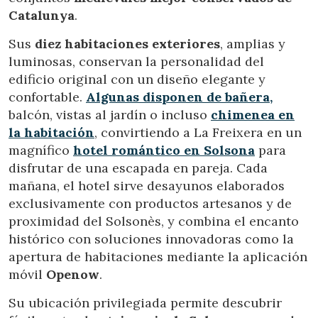
Catalunya
.
Sus
diez habitaciones exteriores
, amplias y
luminosas, conservan la personalidad del
edificio original con un diseño elegante y
confortable.
Algunas disponen de bañera,
balcón, vistas al jardín o incluso
chimenea en
la habitación
, convirtiendo a La Freixera en un
magnífico
hotel romántico en Solsona
para
disfrutar de una escapada en pareja. Cada
mañana, el hotel sirve desayunos elaborados
Modificar cookies
exclusivamente con productos artesanos y de
proximidad del Solsonès, y combina el encanto
histórico con soluciones innovadoras como la
Técnicas y funcionales
Siempre activas
apertura de habitaciones mediante la aplicación
Este sitio web utiliza Cookies propias para recopilar
móvil
Openow
.
información con la finalidad de mejorar nuestros servicios.
Si continua navegando, supone la aceptación de la
instalación de las mismas. El usuario tiene la posibilidad
Su ubicación privilegiada permite descubrir
de configurar su navegador pudiendo, si así lo desea,