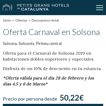
Inicio
Ofertas
Descuentos Hotel
Nuestros Hoteles
Escapadas
Oferta Carnaval en Solsona
Bodas
Empresas
Solsona, Solsonés, Pirineu central
Cheques Regalo
Descubre Catalunya
Oferta para el Carnaval de Solsona 2019 en
habitaciones dobles superiores y especiales.
Contacto
Mi reserva
Disfruta de un 10% de descuento en tu estancia.
*Oferta válida para el día 28 de Febrero y los
días 4,5 y 6 de Marzo*
vpn_key
person
Iniciar sesión
Crear cuenta
50,22€
Precio por persona desde