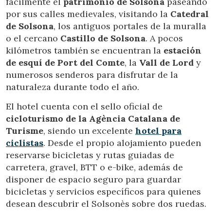
fácilmente el
patrimonio de Solsona
paseando
impedir que sean instaladas en su disco duro, aunque
deberá tener en cuenta que dicha acción podrá ocasionar
por sus calles medievales, visitando la
Catedral
dificultades de navegación de la página web.
de Solsona
, los antiguos portales de la muralla
o el cercano
Castillo de Solsona
. A pocos
Analíticas y personalización
kilómetros también se encuentran la
estación
Permiten realizar el seguimiento y análisis del
de esquí de Port del Comte
, la
Vall de Lord
y
comportamiento de los usuarios de este sitio web. La
numerosos senderos para disfrutar de la
información recogida mediante este tipo de cookies se
utiliza en la medición de la actividad de la web para la
naturaleza durante todo el año.
elaboración de perfiles de navegación de los usuarios con
el fin de introducir mejoras en función del análisis de los
El hotel cuenta con el sello oficial de
datos de uso que hacen los usuarios del servicio. Permiten
guardar la información de preferencia del usuario para
cicloturismo de la Agència Catalana de
mejorar la calidad de nuestros servicios y para ofrecer una
Turisme
, siendo un excelente
hotel para
mejor experiencia a través de productos recomendados.
ciclistas
. Desde el propio alojamiento pueden
reservarse bicicletas y rutas guiadas de
Marketing y publicidad
carretera, gravel, BTT o e-bike, además de
Estas cookies son utilizadas para almacenar información
disponer de espacio seguro para guardar
sobre las preferencias y elecciones personales del usuario
a través de la observación continuada de sus hábitos de
bicicletas y servicios específicos para quienes
navegación. Gracias a ellas, podemos conocer los hábitos
desean descubrir el Solsonès sobre dos ruedas.
de navegación en el sitio web y mostrar publicidad
relacionada con el perfil de navegación del usuario.