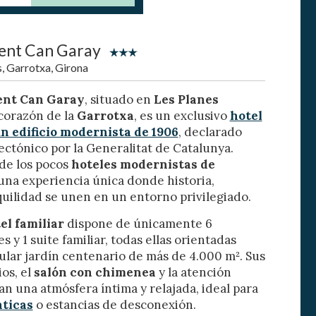
nt Can Garay
, Garrotxa, Girona
nt Can Garay
, situado en
Les Planes
 corazón de la
Garrotxa
, es un exclusivo
hotel
n edificio modernista de 1906
, declarado
ectónico por la Generalitat de Catalunya.
de los pocos
hoteles modernistas de
 una experiencia única donde historia,
quilidad se unen en un entorno privilegiado.
activas
el familiar
dispone de únicamente 6
d de
s y 1 suite familiar, todas ellas orientadas
egador
ular jardín centenario de más de 4.000 m². Sus
ue
egación
os, el
salón con chimenea
y la atención
n una atmósfera íntima y relajada, ideal para
ticas
o estancias de desconexión.