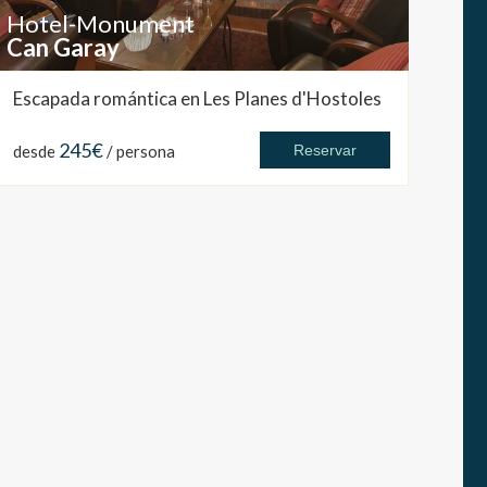
Hotel-Monument
Can Garay
Escapada romántica en Les Planes d'Hostoles
245€
desde
/ persona
Reservar