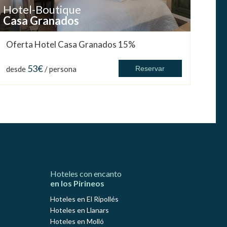
Hotel-Boutique
Casa Granados
Oferta Hotel Casa Granados 15%
53€
desde
/ persona
Reservar
Hoteles con encanto
en los Pirineos
Hoteles en El Ripollés
Hoteles en Llanars
Hoteles en Molló