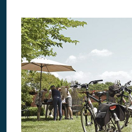
Modif
Técnic
Este sit
mejorar
instala
pudiend
deberá 
de la p