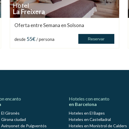
Hotel
La Freixera
Oferta entre Semana en Solsona
55€
desde
/ persona
Reservar
on encanto
Hoteles con encanto
a
en Barcelona
 El Gironès
Hoteles en El Bages
 Girona ciudad
Hoteles en Castelladral
 Avinyonet de Puigventós
Hoteles en Monistrol de Calders