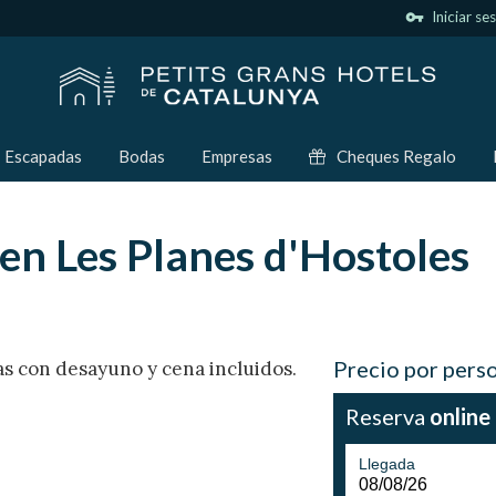
vpn_key
Iniciar se
Escapadas
Bodas
Empresas
Cheques Regalo
en Les Planes d'Hostoles
Precio por pers
as con desayuno y cena incluidos.
Reserva
online
Llegada