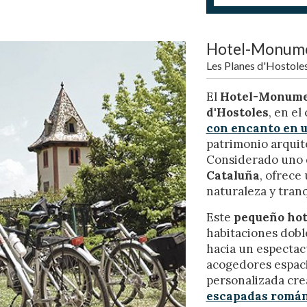
Hotel-Monume
Les Planes d'Hostoles
El
Hotel-Monume
d'Hostoles
, en el
con encanto en u
patrimonio arquit
icar cookies
Considerado uno 
Cataluña
, ofrece
naturaleza y tran
as y funcionales
Siempre 
Este
pequeño hot
io web utiliza Cookies propias para recopilar información con la finalida
 nuestros servicios. Si continua navegando, supone la aceptación de la
habitaciones doble
ción de las mismas. El usuario tiene la posibilidad de configurar su nav
hacia un espectac
o, si así lo desea, impedir que sean instaladas en su disco duro, aunq
tener en cuenta que dicha acción podrá ocasionar dificultades de nav
acogedores espaci
ágina web.
personalizada crea
escapadas román