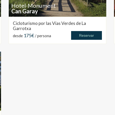
Hotel-Monument
Can Garay
Cicloturismo por las Vías Verdes de La
Garrotxa
175€
desde
/ persona
Reservar