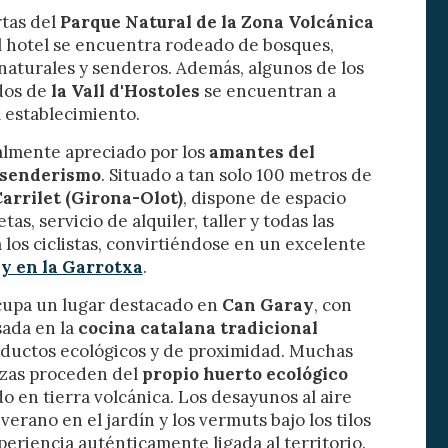
rtas del
Parque Natural de la Zona Volcánica
 de este
el hotel se encuentra rodeado de bosques,
a
 naturales y senderos. Además, algunos de los
ión de
s de uso
dos de
la Vall d'Hostoles
se encuentran a
rencia
 establecimiento.
ejor
ialmente apreciado por los
amantes del
senderismo
. Situado a tan solo 100 metros de
Carrilet (Girona-Olot)
, dispone de espacio
tas, servicio de alquiler, taller y todas las
s y
us
los ciclistas, convirtiéndose en un excelente
gación
ly en la Garrotxa
.
cupa un lugar destacado en
Can Garay
, con
ada en la
cocina catalana tradicional
ductos ecológicos y de proximidad. Muchas
izas proceden del
propio huerto ecológico
do en tierra volcánica. Los desayunos al aire
 verano en el jardín y los vermuts bajo los tilos
eriencia auténticamente ligada al territorio.