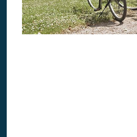
Analít
Permite
sitio we
medició
los usua
que hac
del usu
experie
Market
Estas c
eleccio
hábitos
en el si
usuario