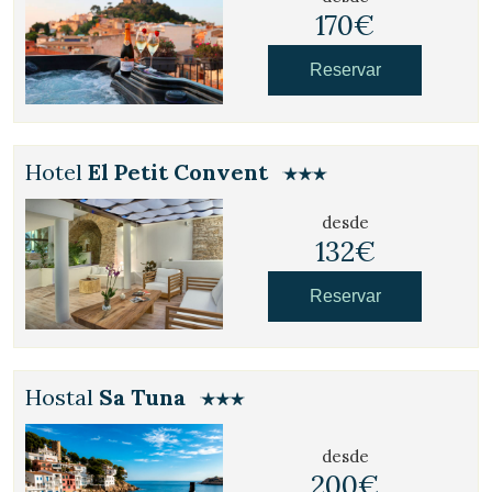
170€
Reservar
Hotel
El Petit Convent
desde
132€
Reservar
Hostal
Sa Tuna
desde
200€