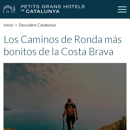
Inicio
Descubre Catalunya
Nuestros Hoteles
Escapadas
Los Caminos de Ronda más
bonitos de la Costa Brava
Bodas
Empresas
Cheques Regalo
Descubre Catalunya
Contacto
Mi reserva
vpn_key
person
Iniciar sesión
Crear cuenta