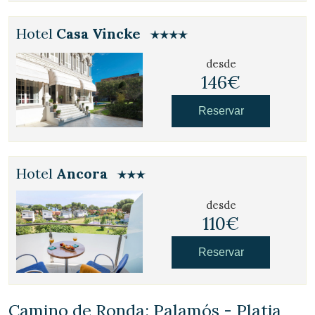
Hotel
Casa Vincke
desde
146€
Reservar
Hotel
Ancora
desde
110€
Reservar
Camino de Ronda: Palamós - Platja