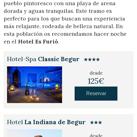
pueblo pintoresco con una playa de arena
a través de la observación continuada de sus hábitos de
navegación. Gracias a ellas, podemos conocer los hábitos
dorada y aguas tranquilas. Este tramo es
de navegación en el sitio web y mostrar publicidad
relacionada con el perfil de navegación del usuario.
perfecto para los que buscan una experiencia
más relajante, rodeada de belleza natural. En
esta población os recomendamos hacer noche
en el
Hotel Es Furió
.
Hotel-Spa
Classic Begur
desde
125€
Reservar
Hotel
La Indiana de Begur
desde