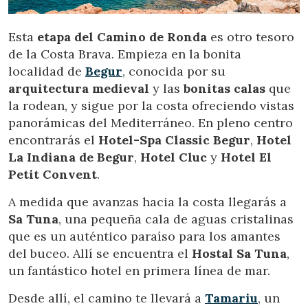
información con la finalidad de mejorar nuestros servicios.
Si continua navegando, supone la aceptación de la
instalación de las mismas. El usuario tiene la posibilidad
Esta
etapa del Camino de Ronda
es otro tesoro
de configurar su navegador pudiendo, si así lo desea,
de la Costa Brava. Empieza en la bonita
impedir que sean instaladas en su disco duro, aunque
deberá tener en cuenta que dicha acción podrá ocasionar
localidad de
Begur
, conocida por su
dificultades de navegación de la página web.
arquitectura medieval
y las
bonitas calas
que
la rodean, y sigue por la costa ofreciendo vistas
Analíticas y personalización
panorámicas del Mediterráneo. En pleno centro
Permiten realizar el seguimiento y análisis del
encontrarás el
Hotel-Spa Classic Begur
,
Hotel
comportamiento de los usuarios de este sitio web. La
La Indiana de Begur
,
Hotel Cluc
y
Hotel El
información recogida mediante este tipo de cookies se
utiliza en la medición de la actividad de la web para la
Petit Convent
.
elaboración de perfiles de navegación de los usuarios con
el fin de introducir mejoras en función del análisis de los
datos de uso que hacen los usuarios del servicio. Permiten
A medida que avanzas hacia la costa llegarás a
guardar la información de preferencia del usuario para
Sa Tuna
, una pequeña cala de aguas cristalinas
mejorar la calidad de nuestros servicios y para ofrecer una
mejor experiencia a través de productos recomendados.
que es un auténtico paraíso para los amantes
del buceo. Allí se encuentra el
Hostal Sa Tuna
,
Marketing y publicidad
un fantástico hotel en primera línea de mar.
Estas cookies son utilizadas para almacenar información
Desde allí, el camino te llevará a
Tamariu
, un
sobre las preferencias y elecciones personales del usuario