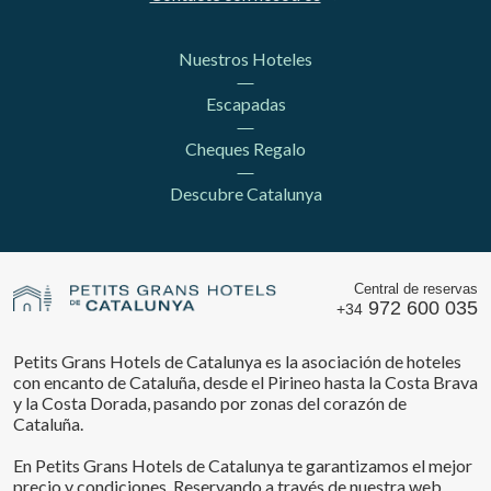
Nuestros Hoteles
Escapadas
Cheques Regalo
Descubre Catalunya
Central de reservas
972 600 035
+34
Petits Grans Hotels de Catalunya es la asociación de hoteles
con encanto de Cataluña, desde el Pirineo hasta la Costa Brava
Guardar configuración
Aceptar todas
y la Costa Dorada, pasando por zonas del corazón de
Cataluña.
En Petits Grans Hotels de Catalunya te garantizamos el mejor
precio y condiciones. Reservando a través de nuestra web