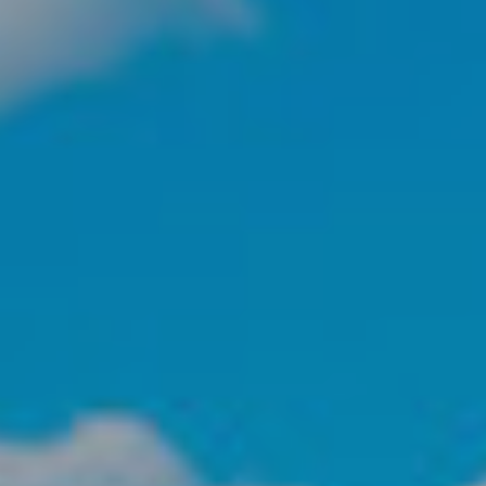
icas y personalización
n realizar el seguimiento y análisis del comportamiento de los usuarios
b. La información recogida mediante este tipo de cookies se utiliza en l
n de la actividad de la web para la elaboración de perfiles de navegac
rios con el fin de introducir mejoras en función del análisis de los dato
en los usuarios del servicio. Permiten guardar la información de prefe
ario para mejorar la calidad de nuestros servicios y para ofrecer una m
ncia a través de productos recomendados.
ing y publicidad
ookies son utilizadas para almacenar información sobre las preferencia
nes personales del usuario a través de la observación continuada de s
 de navegación. Gracias a ellas, podemos conocer los hábitos de nave
tio web y mostrar publicidad relacionada con el perfil de navegación del
.
Guardar configuración
Aceptar todas