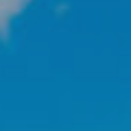
activas
d de
egador
ue
egación