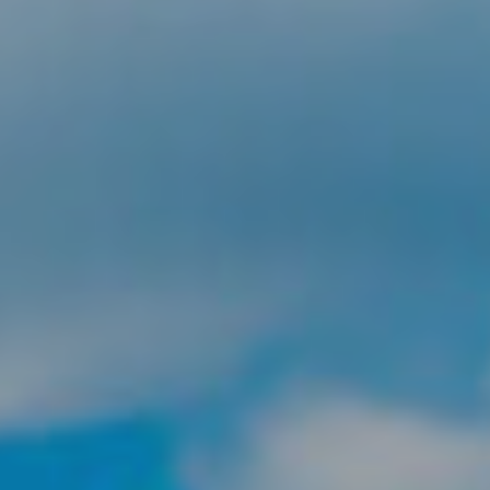
Modif
Técnic
Este sit
mejorar
instala
pudiend
deberá 
de la p