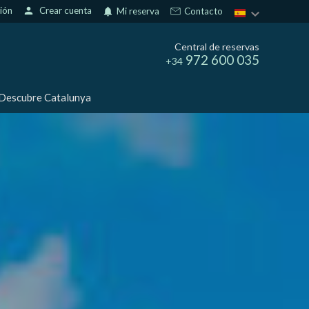
sión
person
Crear cuenta
notifications
Mi reserva
Contacto
Central de reservas
972 600 035
+34
Descubre Catalunya