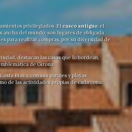
amientos privilegiados. El
casco antiguo
, el
más ancha del mundo, son lugares de obligada
ales para realizar compras, por su diversidad de
 ciudad, destacan las casas que lo bordean,
 emblemática de Girona.
Costa Brava, con sus parajes y playas
como de las actividades propias de cada zona.