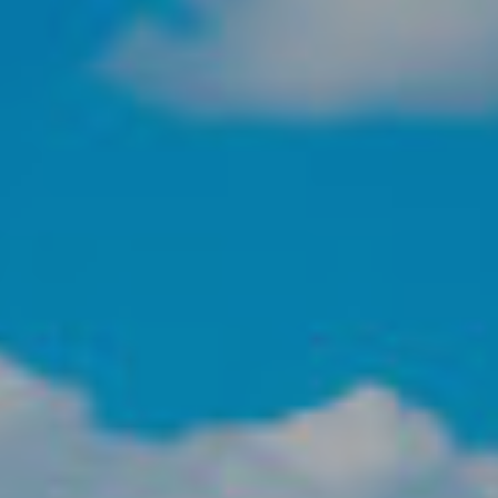
Analít
Permite
sitio we
medició
los usua
que hac
del usu
experie
Market
Estas c
eleccio
hábitos
en el si
usuario