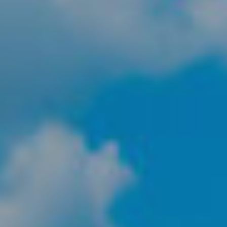
icar cookies
as y funcionales
Siempre 
io web utiliza Cookies propias para recopilar información con la finalida
 nuestros servicios. Si continua navegando, supone la aceptación de la
ción de las mismas. El usuario tiene la posibilidad de configurar su nav
o, si así lo desea, impedir que sean instaladas en su disco duro, aunq
tener en cuenta que dicha acción podrá ocasionar dificultades de nav
ágina web.