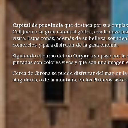
Capital de provincia
que destaca por sus emplaz
Call jueu o su gran catedral gótica, con la nave 
visita. Estas zonas, además de su belleza, son ide
comercios, y para disfrutar de la gastronomía.
Siguiendo el curso del río
Onyar
a su paso por la
pintadas con colores vivos y que son una imagen
Cerca de Girona se puede disfrutar del mar, en la 
singulares, o de la montaña, en los Pirineos, así 