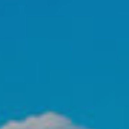
 de este
a
ión de
s de uso
rencia
ejor
s y
us
gación