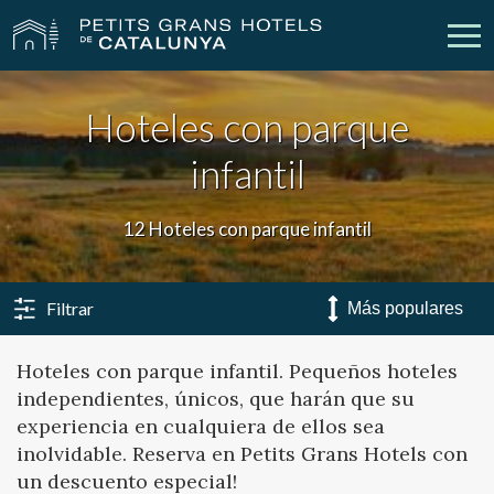
Hoteles con parque
Nuestros Hoteles
Escapadas
infantil
Bodas
Empresas
12 Hoteles con parque infantil
Cheques Regalo
Descubre Catalunya
Contacto
Mi reserva
Filtrar
Hoteles con parque infantil. Pequeños hoteles
independientes, únicos, que harán que su
vpn_key
person
Iniciar sesión
Crear cuenta
experiencia en cualquiera de ellos sea
inolvidable. Reserva en Petits Grans Hotels con
un descuento especial!