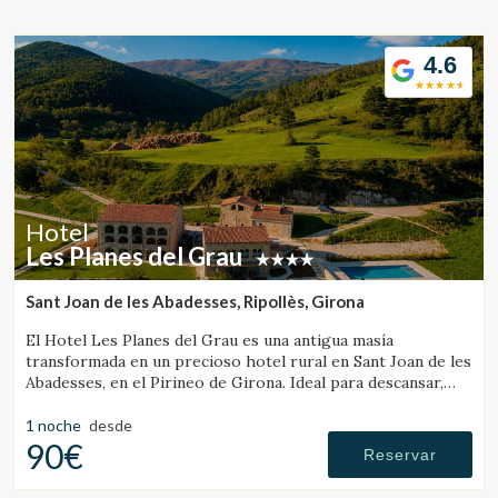
Ubicación/nombre del hotel
4.6
CA
ES
EN
FR
Hotel
Les Planes del Grau
Sant Joan de les Abadesses, Ripollès, Girona
El Hotel Les Planes del Grau es una antigua masía
transformada en un precioso hotel rural en Sant Joan de les
Abadesses, en el Pirineo de Girona. Ideal para descansar,
pasear y hacer excursiones a caballo.
1 noche
desde
90€
Reservar