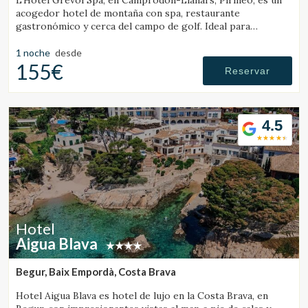
L’Hotel Grèvol Spa, en Camprodon-Llanars, Pirineo, es un
acogedor hotel de montaña con spa, restaurante
gastronómico y cerca del campo de golf. Ideal para
desconectar en pareja o en familia.
1 noche
desde
155€
Reservar
4.5
Hotel
Aigua Blava
Begur, Baix Empordà, Costa Brava
Hotel Aigua Blava es hotel de lujo en la Costa Brava, en