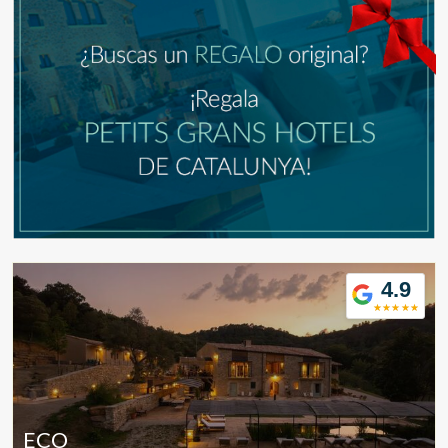
deberá tener en cuenta que dicha acción podrá ocasionar
dificultades de navegación de la página web.
Analíticas y personalización
Permiten realizar el seguimiento y análisis del
comportamiento de los usuarios de este sitio web. La
información recogida mediante este tipo de cookies se
utiliza en la medición de la actividad de la web para la
elaboración de perfiles de navegación de los usuarios con
el fin de introducir mejoras en función del análisis de los
datos de uso que hacen los usuarios del servicio. Permiten
guardar la información de preferencia del usuario para
mejorar la calidad de nuestros servicios y para ofrecer una
mejor experiencia a través de productos recomendados.
4.9
Marketing y publicidad
Estas cookies son utilizadas para almacenar información
sobre las preferencias y elecciones personales del usuario
a través de la observación continuada de sus hábitos de
navegación. Gracias a ellas, podemos conocer los hábitos
de navegación en el sitio web y mostrar publicidad
relacionada con el perfil de navegación del usuario.
ECO