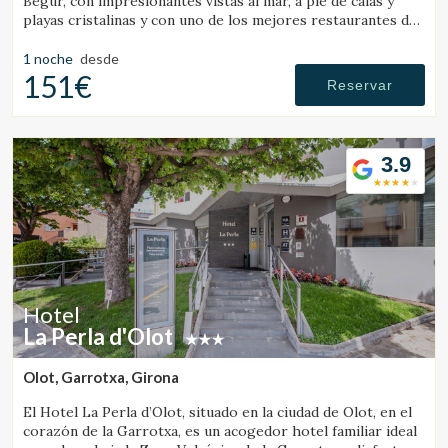
Begur, con impresionantes vistas al mar, a pie de calas y
playas cristalinas y con uno de los mejores restaurantes de
la Costa Brava.
1 noche
desde
151€
Reservar
3.9
Gestionar mi reserva
Hotel
La Perla d'Olot
Olot, Garrotxa, Girona
Verificar localizador
El Hotel La Perla d’Olot, situado en la ciudad de Olot, en el
corazón de la Garrotxa, es un acogedor hotel familiar ideal