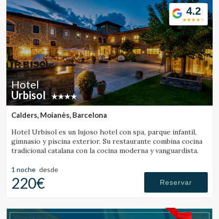
4.2
Hotel
Urbisol
Calders, Moianès, Barcelona
Modificar cookies
Hotel Urbisol es un lujoso hotel con spa, parque infantil,
gimnasio y piscina exterior. Su restaurante combina cocina
tradicional catalana con la cocina moderna y vanguardista.
Técnicas y funcionales
Siempre activas
1 noche
desde
Este sitio web utiliza Cookies propias para recopilar
220€
Reservar
información con la finalidad de mejorar nuestros servicios.
Si continua navegando, supone la aceptación de la
instalación de las mismas. El usuario tiene la posibilidad
de configurar su navegador pudiendo, si así lo desea,
impedir que sean instaladas en su disco duro, aunque