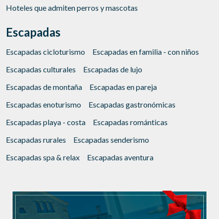
Hoteles que admiten perros y mascotas
Marketing y publicidad
Escapadas
Estas cookies son utilizadas para almacenar información
sobre las preferencias y elecciones personales del usuario
a través de la observación continuada de sus hábitos de
Escapadas cicloturismo
Escapadas en familia - con niños
navegación. Gracias a ellas, podemos conocer los hábitos
de navegación en el sitio web y mostrar publicidad
Escapadas culturales
Escapadas de lujo
relacionada con el perfil de navegación del usuario.
Escapadas de montaña
Escapadas en pareja
Escapadas enoturismo
Escapadas gastronómicas
Escapadas playa - costa
Escapadas románticas
Escapadas rurales
Escapadas senderismo
Escapadas spa & relax
Escapadas aventura