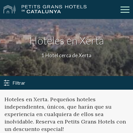
Nuestros Hoteles
Escapadas
Hoteles en Xerta
Bodas
Empresas
1 Hotel cerca de Xerta
Cheques Regalo
Descubre Catalunya
Contacto
Mi reserva
Filtrar
Hoteles en Xerta. Pequeños hoteles
independientes, únicos, que harán que su
vpn_key
person
Iniciar sesión
Crear cuenta
experiencia en cualquiera de ellos sea
inolvidable. Reserva en Petits Grans Hotels con
un descuento especial!