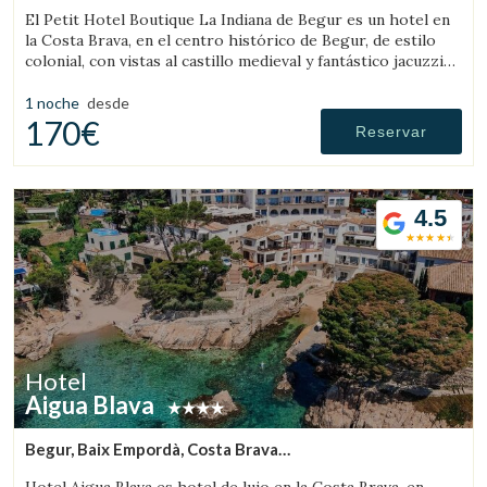
(40.853884004456km de Pau)
El Petit Hotel Boutique La Indiana de Begur es un hotel en
la Costa Brava, en el centro histórico de Begur, de estilo
colonial, con vistas al castillo medieval y fantástico jacuzzi
exterior.
1 noche
desde
170€
Reservar
Guardar configuración
Aceptar todas
4.5
Hotel
Aigua Blava
Begur, Baix Empordà, Costa Brava
(42.733432277291km de Pau)