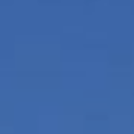
Ubicación/nombre del hotel
CA
ES
EN
FR