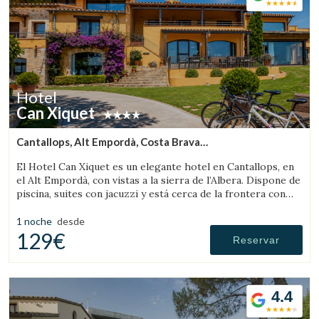
Hotel
Can Xiquet
Cantallops, Alt Empordà, Costa Brava
(19.804606012906km de Pau)
El Hotel Can Xiquet es un elegante hotel en Cantallops, en
el Alt Empordà, con vistas a la sierra de l’Albera. Dispone de
piscina, suites con jacuzzi y está cerca de la frontera con
Francia.
1 noche
desde
129€
Reservar
4.4