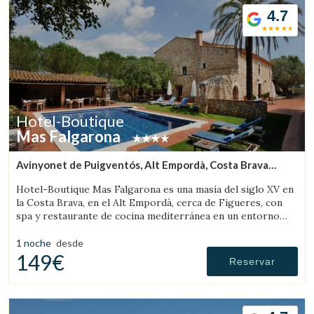
4.7
Verificar localizador
Hotel-Boutique
Mas Falgarona
Avinyonet de Puigventós, Alt Empordà, Costa Brava
(18.396715094268km de Pau)
Hotel-Boutique Mas Falgarona es una masía del siglo XV en
la Costa Brava, en el Alt Empordà, cerca de Figueres, con
spa y restaurante de cocina mediterránea en un entorno
tranquilo.
1 noche
desde
149€
Reservar