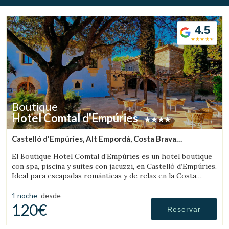
4.5
Boutique
Hotel Comtal d'Empúries
Castelló d'Empúries, Alt Empordà, Costa Brava
(7.2048162584626km de Pau)
El Boutique Hotel Comtal d’Empúries es un hotel boutique
con spa, piscina y suites con jacuzzi, en Castelló d’Empúries.
Ideal para escapadas románticas y de relax en la Costa
Brava.
1 noche
desde
120€
Reservar