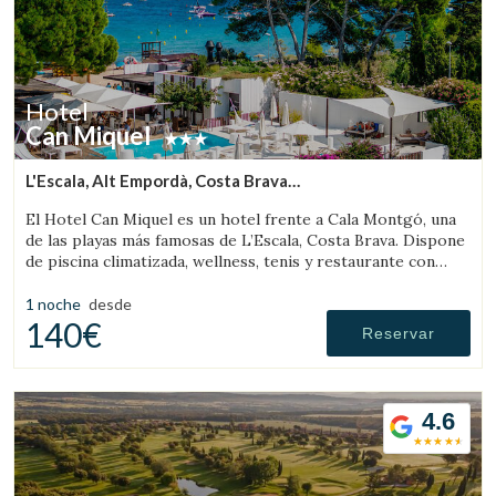
Hotel
Can Miquel
L'Escala, Alt Empordà, Costa Brava
(23.559734845704km de Pau)
El Hotel Can Miquel es un hotel frente a Cala Montgó, una
de las playas más famosas de L’Escala, Costa Brava. Dispone
de piscina climatizada, wellness, tenis y restaurante con
vistas al mar.
1 noche
desde
140€
Reservar
4.6