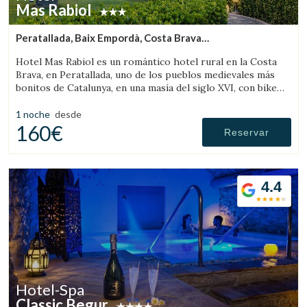
Mas Rabiol
Peratallada, Baix Empordà, Costa Brava
(39.597412928483km de Pau)
Hotel Mas Rabiol es un romántico hotel rural en la Costa
Brava, en Peratallada, uno de los pueblos medievales más
bonitos de Catalunya, en una masía del siglo XVI, con bike
room, amplios jardines y piscina.
1 noche
desde
160€
Reservar
4.4
Hotel-Spa
Classic Begur