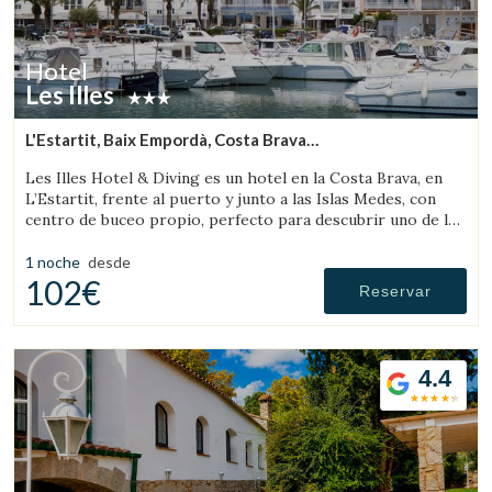
Hotel
Les Illes
L'Estartit, Baix Empordà, Costa Brava
(29.883531458445km de Pau)
Les Illes Hotel & Diving es un hotel en la Costa Brava, en
L’Estartit, frente al puerto y junto a las Islas Medes, con
centro de buceo propio, perfecto para descubrir uno de los
mejores destinos de submarinismo.
1 noche
desde
102€
Reservar
4.4