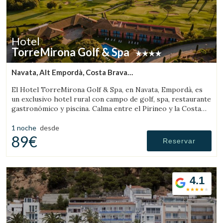
Hotel
TorreMirona Golf & Spa
Navata, Alt Empordà, Costa Brava
(22.758156890442km de Pau)
El Hotel TorreMirona Golf & Spa, en Navata, Empordà, es
un exclusivo hotel rural con campo de golf, spa, restaurante
gastronómico y piscina. Calma entre el Pirineo y la Costa
Brava.
1 noche
desde
89€
Reservar
4.1