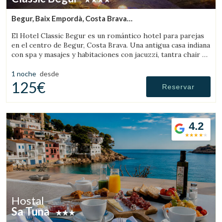
Begur, Baix Empordà, Costa Brava
(40.822105700976km de Pau)
El Hotel Classic Begur es un romántico hotel para parejas
en el centro de Begur, Costa Brava. Una antigua casa indiana
con spa y masajes y habitaciones con jacuzzi, tantra chair y
cama con movimientos.
1 noche
desde
125€
Reservar
4.2
Hostal
Sa Tuna