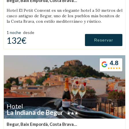
Begur, Baix Empordà, Costa Brava
(40.758520139353km de Pau)
Hotel El Petit Convent es un elegante hotel a 50 metros del
casco antiguo de Begur, uno de los pueblos más bonitos de
la Costa Brava, con estilo mediterráneo y rústico.
1 noche
desde
132€
Reservar
4.8
Hotel
La Indiana de Begur
Begur, Baix Empordà, Costa Brava