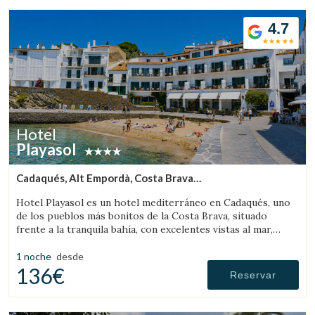
4.7
Hotel
Playasol
Cadaqués, Alt Empordà, Costa Brava
(13.918495342518km de Pau)
Hotel Playasol es un hotel mediterráneo en Cadaqués, uno
de los pueblos más bonitos de la Costa Brava, situado
frente a la tranquila bahía, con excelentes vistas al mar,
jardín y piscina.
1 noche
desde
136€
Gestionar mi reserva
Reservar