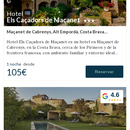
Hotel
Els Caçadors de Maçanet
Maçanet de Cabrenys, Alt Empordà, Costa Brava
(30.69562752631km de Pau)
Hotel Els Caçadors de Maçanet es un hotel en Maçanet de
Cabrenys, en la Costa Brava, cerca de los Pirineos y de la
frontera francesa, con ambiente familiar y entorno ideal
para senderismo y excursiones.
1 noche
desde
105€
Reservar
4.6