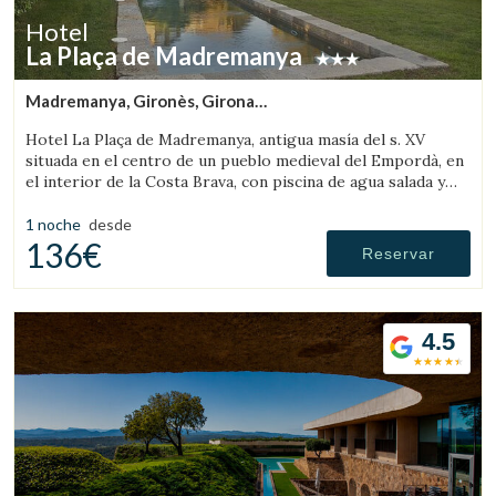
Hotel
La Plaça de Madremanya
Madremanya, Gironès, Girona
(38.578604183658km de Pau)
Hotel La Plaça de Madremanya, antigua masía del s. XV
situada en el centro de un pueblo medieval del Empordà, en
el interior de la Costa Brava, con piscina de agua salada y
habitaciones con chimenea.
1 noche
desde
136€
Reservar
4.5