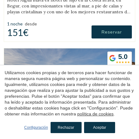
Hotel Aigua Blava es hotel de lujo en la Costa Brava, en
Begur, con impresionantes vistas al mar, a pie de calas y
playas cristalinas y con uno de los mejores restaurantes de
la Costa Brava.
1 noche
desde
151€
Reservar
5.0
Utilizamos cookies propias y de terceros para hacer funcionar de
manera segura nuestra página web y personalizar su contenido.
Igualmente, utilizamos cookies para medir y obtener datos de la
navegación que realiza y para ajustar la publicidad a sus gustos y
preferencias. Pulse el botón "Aceptar todas" para confirmar que
Hotel
ha leído y aceptado la información presentada. Para administrar
o deshabilitar estas cookies haga click en "Configuración". Puede
Mas Oms
obtener más información en nuestra
política de cookies
.
Montnegre, Gironès, Girona
Configuración
Rechazar
Aceptar
(42.772022292066km de Pau)
El Mas Oms es la perfecta sinergia entre una masía del siglo