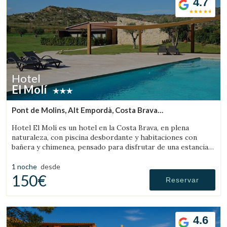
4.7
Hotel
El Molí
Pont de Molins, Alt Empordà, Costa Brava
(17.451519504351km de Pau)
Hotel El Molí es un hotel en la Costa Brava, en plena
naturaleza, con piscina desbordante y habitaciones con
bañera y chimenea, pensado para disfrutar de una estancia
única.
1 noche
desde
150€
Reservar
4.6