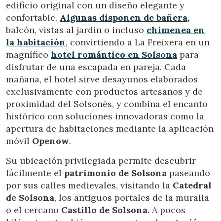
edificio original con un diseño elegante y
Si continua navegando, supone la aceptación de la
instalación de las mismas. El usuario tiene la posibilidad
confortable.
Algunas disponen de bañera,
de configurar su navegador pudiendo, si así lo desea,
impedir que sean instaladas en su disco duro, aunque
balcón, vistas al jardín o incluso
chimenea en
deberá tener en cuenta que dicha acción podrá ocasionar
la habitación
, convirtiendo a La Freixera en un
dificultades de navegación de la página web.
magnífico
hotel romántico en Solsona
para
disfrutar de una escapada en pareja. Cada
Analíticas y personalización
mañana, el hotel sirve desayunos elaborados
Permiten realizar el seguimiento y análisis del
exclusivamente con productos artesanos y de
comportamiento de los usuarios de este sitio web. La
información recogida mediante este tipo de cookies se
proximidad del Solsonès, y combina el encanto
utiliza en la medición de la actividad de la web para la
histórico con soluciones innovadoras como la
elaboración de perfiles de navegación de los usuarios con
el fin de introducir mejoras en función del análisis de los
apertura de habitaciones mediante la aplicación
datos de uso que hacen los usuarios del servicio. Permiten
móvil
Openow
.
guardar la información de preferencia del usuario para
mejorar la calidad de nuestros servicios y para ofrecer una
mejor experiencia a través de productos recomendados.
Su ubicación privilegiada permite descubrir
fácilmente el
patrimonio de Solsona
paseando
Marketing y publicidad
por sus calles medievales, visitando la
Catedral
de Solsona
, los antiguos portales de la muralla
Estas cookies son utilizadas para almacenar información
sobre las preferencias y elecciones personales del usuario
o el cercano
Castillo de Solsona
. A pocos
a través de la observación continuada de sus hábitos de