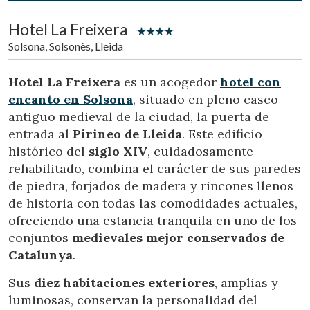
Hotel La Freixera
Solsona, Solsonès, Lleida
Hotel La Freixera
es un acogedor
hotel con
encanto en Solsona
, situado en pleno casco
antiguo medieval de la ciudad, la puerta de
entrada al
Pirineo de Lleida
. Este edificio
histórico del
siglo XIV
, cuidadosamente
rehabilitado, combina el carácter de sus paredes
de piedra, forjados de madera y rincones llenos
de historia con todas las comodidades actuales,
ofreciendo una estancia tranquila en uno de los
Modificar cookies
conjuntos
medievales mejor conservados de
Catalunya
.
Técnicas y funcionales
Siempre activas
Sus
diez habitaciones exteriores
, amplias y
Este sitio web utiliza Cookies propias para recopilar
luminosas, conservan la personalidad del
información con la finalidad de mejorar nuestros servicios.