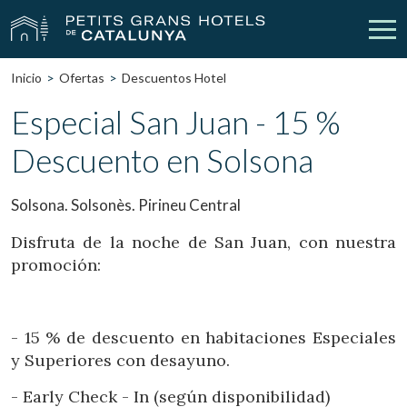
Inicio
Ofertas
Descuentos Hotel
Nuestros Hoteles
Escapadas
Especial San Juan - 15 %
Descuento en Solsona
Bodas
Empresas
Cheques Regalo
Descubre Catalunya
Solsona. Solsonès. Pirineu Central
Contacto
Mi reserva
Disfruta de la noche de San Juan, con nuestra
promoción:
vpn_key
person
Iniciar sesión
Crear cuenta
- 15 % de descuento en habitaciones Especiales
y Superiores con desayuno.
- Early Check - In (según disponibilidad)