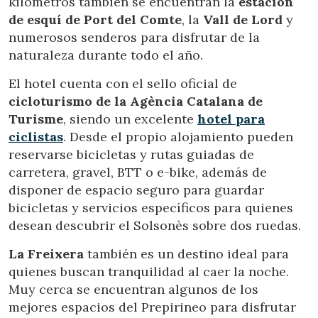
kilómetros también se encuentran la
estación
navegación. Gracias a ellas, podemos conocer los hábitos
de navegación en el sitio web y mostrar publicidad
de esquí de Port del Comte
, la
Vall de Lord
y
relacionada con el perfil de navegación del usuario.
numerosos senderos para disfrutar de la
naturaleza durante todo el año.
El hotel cuenta con el sello oficial de
cicloturismo de la Agència Catalana de
Turisme
, siendo un excelente
hotel para
ciclistas
. Desde el propio alojamiento pueden
reservarse bicicletas y rutas guiadas de
carretera, gravel, BTT o e-bike, además de
disponer de espacio seguro para guardar
bicicletas y servicios específicos para quienes
desean descubrir el Solsonès sobre dos ruedas.
La Freixera
también es un destino ideal para
quienes buscan tranquilidad al caer la noche.
Muy cerca se encuentran algunos de los
mejores espacios del Prepirineo para disfrutar