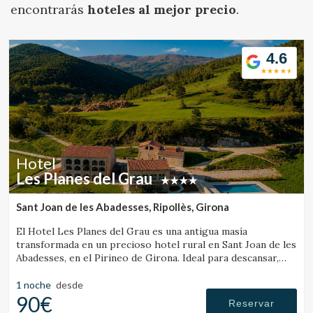
Ubicación/nombre del hotel
encontrarás
hoteles al mejor precio
.
4.6
CA
ES
EN
FR
Hotel
Les Planes del Grau
Sant Joan de les Abadesses, Ripollès, Girona
El Hotel Les Planes del Grau es una antigua masía
transformada en un precioso hotel rural en Sant Joan de les
Abadesses, en el Pirineo de Girona. Ideal para descansar,
pasear y hacer excursiones a caballo.
1 noche
desde
90€
Reservar