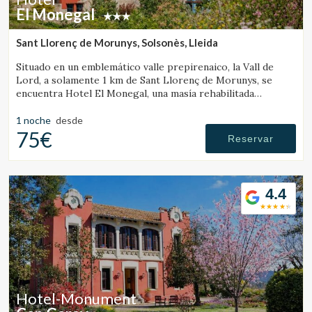
El Monegal
Sant Llorenç de Morunys, Solsonès, Lleida
Situado en un emblemático valle prepirenaico, la Vall de
Lord, a solamente 1 km de Sant Llorenç de Morunys, se
encuentra Hotel El Monegal, una masía rehabilitada
convertida en un fantástico hotel de montaña.
1 noche
desde
75€
Reservar
4.4
Hotel-Monument