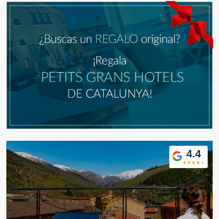
Modificar cookies
4.4
Técnicas y funcionales
Siempre activas
Este sitio web utiliza Cookies propias para recopilar
información con la finalidad de mejorar nuestros servicios.
Si continua navegando, supone la aceptación de la
instalación de las mismas. El usuario tiene la posibilidad
de configurar su navegador pudiendo, si así lo desea,