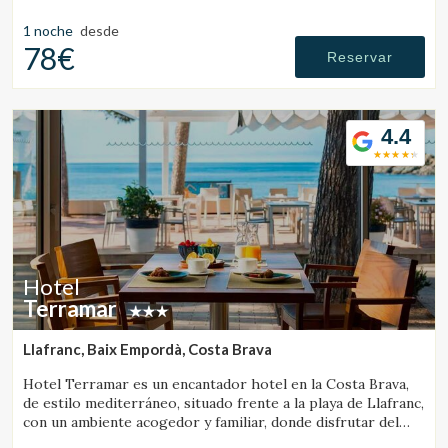
vistas al mar.
1 noche
desde
Gestionar mi reserva
78€
Reservar
4.4
Verificar localizador
Hotel
Terramar
Llafranc, Baix Empordà, Costa Brava
Hotel Terramar es un encantador hotel en la Costa Brava,
de estilo mediterráneo, situado frente a la playa de Llafranc,
con un ambiente acogedor y familiar, donde disfrutar del
mar y la tranquilidad.