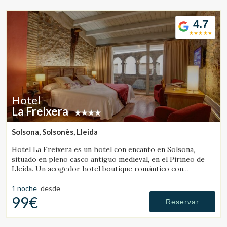
4.7
Hotel
La Freixera
Solsona, Solsonès, Lleida
Hotel La Freixera es un hotel con encanto en Solsona,
situado en pleno casco antiguo medieval, en el Pirineo de
Lleida. Un acogedor hotel boutique romántico con
habitaciones con bañera o chimenea, donde la piedra, la
madera y la historia crean una atmósfera única.
1 noche
desde
99€
Reservar