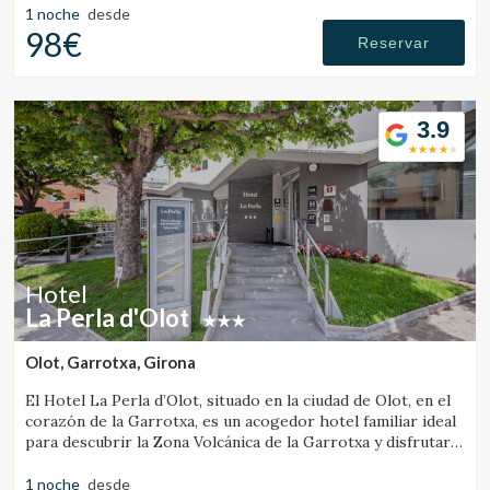
1 noche
desde
98€
Reservar
3.9
Hotel
La Perla d'Olot
Olot, Garrotxa, Girona
El Hotel La Perla d’Olot, situado en la ciudad de Olot, en el
corazón de la Garrotxa, es un acogedor hotel familiar ideal
para descubrir la Zona Volcánica de la Garrotxa y disfrutar
del entorno rural de la comarca.
1 noche
desde