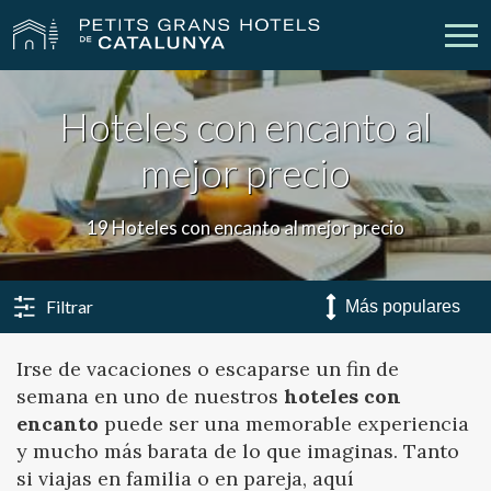
Hoteles con encanto al
Nuestros Hoteles
Escapadas
mejor precio
Bodas
Empresas
19 Hoteles con encanto al mejor precio
Cheques Regalo
Descubre Catalunya
Contacto
Mi reserva
Filtrar
Irse de vacaciones o escaparse un fin de
semana en uno de nuestros
hoteles con
vpn_key
person
Iniciar sesión
Crear cuenta
encanto
puede ser una memorable experiencia
y mucho más barata de lo que imaginas. Tanto
si viajas en familia o en pareja, aquí