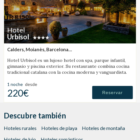
Hotel
Urbisol
Calders, Moianès, Barcelona
(48.084367662018km de Barcelona)
Hotel Urbisol es un lujoso hotel con spa, parque infantil,
gimnasio y piscina exterior. Su restaurante combina cocina
tradicional catalana con la cocina moderna y vanguardista.
1 noche
desde
220€
Reservar
Descubre también
Hoteles rurales
Hoteles de playa
Hoteles de montaña
Hoteles de lujo
Hoteles románticos