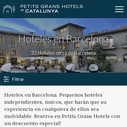
Nuestros Hoteles
Escapadas
Hoteles en Barcelona
Bodas
Empresas
33 Hoteles cerca de Barcelona
Cheques Regalo
Descubre Catalunya
Contacto
Mi reserva
Filtrar
Hoteles en Barcelona. Pequeños hoteles
independientes, únicos, que harán que su
vpn_key
person
Iniciar sesión
Crear cuenta
experiencia en cualquiera de ellos sea
inolvidable. Reserva en Petits Grans Hotels con
un descuento especial!