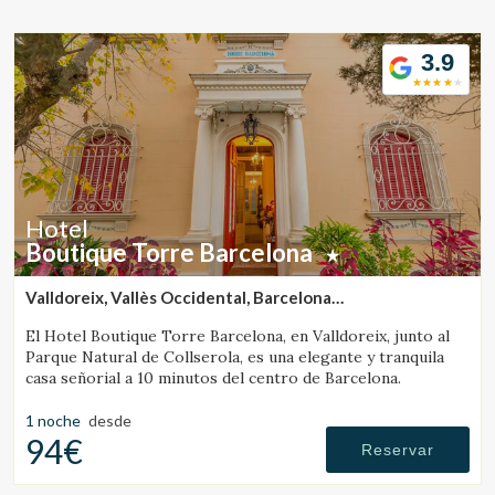
Ubicación/nombre del hotel
3.9
CA
ES
EN
FR
Hotel
Boutique Torre Barcelona
Valldoreix, Vallès Occidental, Barcelona
(13.240258133475km de Barcelona)
El Hotel Boutique Torre Barcelona, en Valldoreix, junto al
Parque Natural de Collserola, es una elegante y tranquila
casa señorial a 10 minutos del centro de Barcelona.
1 noche
desde
94€
Reservar