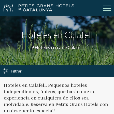
Nuestros Hoteles
Escapadas
Hoteles en Calafell
Bodas
Empresas
9 Hoteles cerca de Calafell
Cheques Regalo
Descubre Catalunya
Contacto
Mi reserva
Filtrar
Hoteles en Calafell. Pequeños hoteles
independientes, únicos, que harán que su
vpn_key
person
Iniciar sesión
Crear cuenta
experiencia en cualquiera de ellos sea
inolvidable. Reserva en Petits Grans Hotels con
un descuento especial!