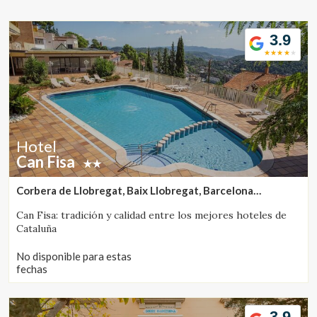
Ubicación/nombre del hotel
3.9
CA
ES
EN
FR
Hotel
Can Fisa
Corbera de Llobregat, Baix Llobregat, Barcelona
(38.434945908793km de Calafell)
Can Fisa: tradición y calidad entre los mejores hoteles de
Cataluña
No disponible para estas
fechas
3.9