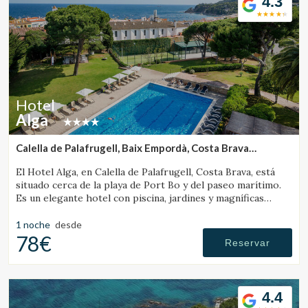
4.3
Hotel
Alga
Calella de Palafrugell, Baix Empordà, Costa Brava
(5.2735339190951km de Vall-Llobrega)
El Hotel Alga, en Calella de Palafrugell, Costa Brava, está
situado cerca de la playa de Port Bo y del paseo marítimo.
Es un elegante hotel con piscina, jardines y magníficas
vistas al mar.
1 noche
desde
78€
Reservar
Modificar cookies
4.4