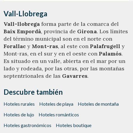
restaurante, pista de petanca, zona chill-out, servicios de
masaje y yoga, alquiler de bicicletas y todo lo necesario para
Vall-Llobrega
los ciclistas.
Vall-llobrega
forma parte de la comarca del
Baix Empordà
, provincia de
Girona
. Los límites
del término municipal son en el norte con
Forallac
y
Mont-ras
, al este con
Palafrugell
y
Mont-ras, en el sur y en el oeste con
Palamós
.
Es situado en un valle, abierta en el mar por un
lado y rodeada, por las otras, por las montañas
septentrionales de las
Gavarres
.
Descubre también
Hoteles rurales
Hoteles de playa
Hoteles de montaña
Hoteles de lujo
Hoteles románticos
Hoteles gastronómicos
Hoteles boutique