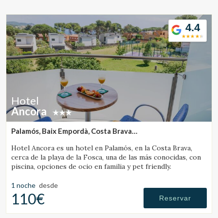
Ubicación/nombre del hotel
4.4
CA
ES
EN
FR
Hotel
Ancora
Palamós, Baix Empordà, Costa Brava
(3.3909694100085km de Vall-Llobrega)
Hotel Ancora es un hotel en Palamós, en la Costa Brava,
cerca de la playa de la Fosca, una de las más conocidas, con
piscina, opciones de ocio en familia y pet friendly.
1 noche
desde
110€
Reservar