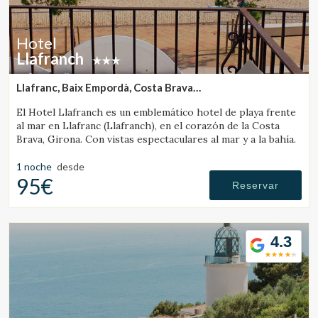
Hotel
Llafranch
Llafranc, Baix Empordà, Costa Brava
(6.2731452077486km de Vall-Llobrega)
El Hotel Llafranch es un emblemático hotel de playa frente
al mar en Llafranc (Llafranch), en el corazón de la Costa
Brava, Girona. Con vistas espectaculares al mar y a la bahía.
1 noche
desde
95€
Reservar
4.3