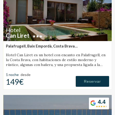
Estas cookies son utilizadas para almacenar información
sobre las preferencias y elecciones personales del usuario
a través de la observación continuada de sus hábitos de
navegación. Gracias a ellas, podemos conocer los hábitos
de navegación en el sitio web y mostrar publicidad
relacionada con el perfil de navegación del usuario.
Hotel
Can Liret
Palafrugell, Baix Empordà, Costa Brava
(5.0450028265095km de Vall-Llobrega)
Hotel Can Liret es un hotel con encanto en Palafrugell, en
la Costa Brava, con habitaciones de estilo moderno y
rústico, algunas con bañera, y una propuesta ligada a la
gastronomía local.
1 noche
desde
149€
Reservar
4.4