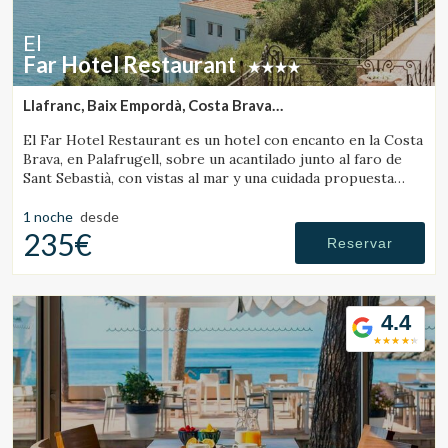
El
Far Hotel Restaurant
Llafranc, Baix Empordà, Costa Brava
(6.8763453253799km de Vall-Llobrega)
El Far Hotel Restaurant es un hotel con encanto en la Costa
Brava, en Palafrugell, sobre un acantilado junto al faro de
Sant Sebastià, con vistas al mar y una cuidada propuesta
gastronómica.
1 noche
desde
235€
Reservar
4.4