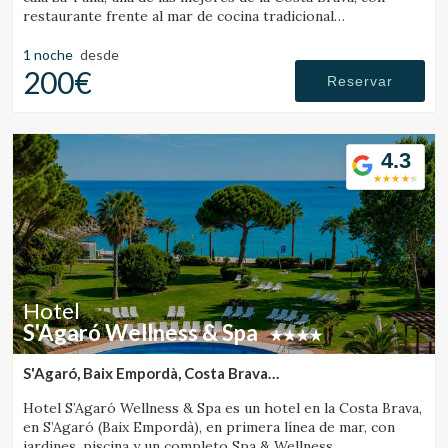
restaurante frente al mar de cocina tradicional
ampurdanesa.
1 noche
desde
200€
Reservar
4.3
Hotel
S'Agaró Wellness & Spa
S'Agaró, Baix Empordà, Costa Brava
(11.65110395525km de Vall-Llobrega)
Hotel S’Agaró Wellness & Spa es un hotel en la Costa Brava,
en S’Agaró (Baix Empordà), en primera línea de mar, con
jardines, piscina y un completo Spa & Wellness