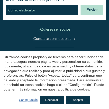
Enviar
¿Quieres ser socio?
Contacte con nosotros
¿Eres blogger?
Utilizamos cookies propias y de terceros para hacer funcionar de
manera segura nuestra página web y personalizar su contenido.
Contacte con nosotros
Igualmente, utilizamos cookies para medir y obtener datos de la
navegación que realiza y para ajustar la publicidad a sus gustos y
preferencias. Pulse el botón "Aceptar todas" para confirmar que
Nuestros Hoteles
ha leído y aceptado la información presentada. Para administrar
o deshabilitar estas cookies haga click en "Configuración". Puede
Escapadas
obtener más información en nuestra
política de cookies
.
Cheques Regalo
Configuración
Rechazar
Aceptar
Descubre Catalunya