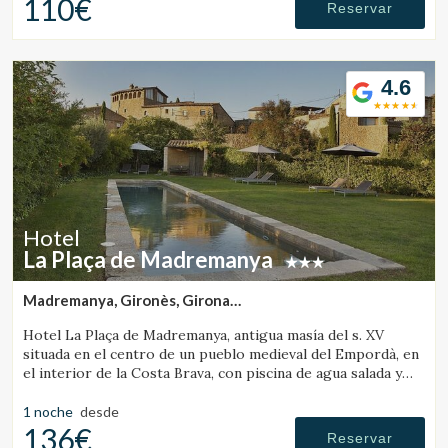
110€
Reservar
4.6
Hotel
La Plaça de Madremanya
Madremanya, Gironès, Girona
(18.099148952938km de Vall-Llobrega)
Hotel La Plaça de Madremanya, antigua masía del s. XV
situada en el centro de un pueblo medieval del Empordà, en
el interior de la Costa Brava, con piscina de agua salada y
habitaciones con chimenea.
1 noche
desde
136€
Reservar