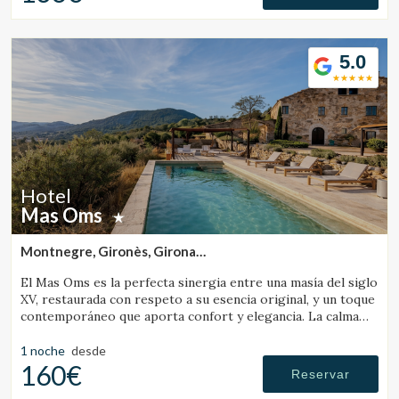
5.0
Hotel
Mas Oms
Montnegre, Gironès, Girona
(17.626727643762km de Vall-Llobrega)
El Mas Oms es la perfecta sinergia entre una masía del siglo
XV, restaurada con respeto a su esencia original, y un toque
contemporáneo que aporta confort y elegancia. La calma
absoluta y las vistas espectaculares en pleno Parque Natural
de las Gavarres ofrecen un descanso total en conexión con
1 noche
desde
la naturaleza. El hotel cuenta con 6 habitaciones
160€
Reservar
cuidadosamente decoradas, una piscina climatizada,