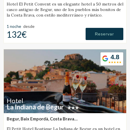
Hotel El Petit Convent es un elegante hotel a 50 metros del
casco antiguo de Begur, uno de los pueblos más bonitos de
Verificar localizador
la Costa Brava, con estilo mediterráneo y rústico.
1 noche
desde
132€
Reservar
4.8
Hotel
La Indiana de Begur
Begur, Baix Empordà, Costa Brava
(10.569512270605km de Vall-Llobrega)
El Petit Hotel Boutique La Indiana de Begur es un hotel en