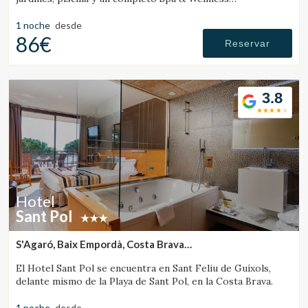
especializado en bienestar.
1 noche
desde
86€
Reservar
3.8
Hotel
Sant Pol
S'Agaró, Baix Empordà, Costa Brava
(12.020296711581km de Vall-Llobrega)
El Hotel Sant Pol se encuentra en Sant Feliu de Guíxols,
delante mismo de la Playa de Sant Pol, en la Costa Brava.
1 noche
desde