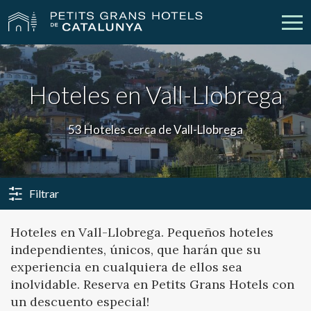
Nuestros Hoteles
Escapadas
Hoteles en Vall-Llobrega
Bodas
Empresas
53 Hoteles cerca de Vall-Llobrega
Cheques Regalo
Descubre Catalunya
Contacto
Mi reserva
Filtrar
Hoteles en Vall-Llobrega. Pequeños hoteles
independientes, únicos, que harán que su
vpn_key
person
Iniciar sesión
Crear cuenta
experiencia en cualquiera de ellos sea
inolvidable. Reserva en Petits Grans Hotels con
un descuento especial!