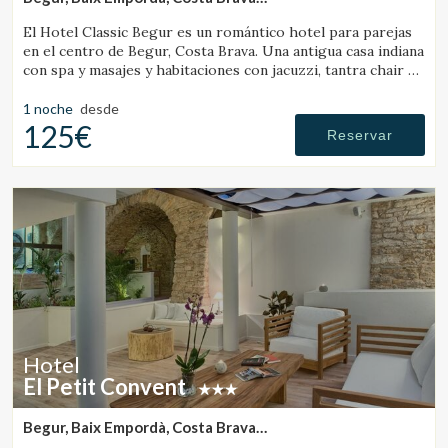
(10.65724518084km de Vall-Llobrega)
El Hotel Classic Begur es un romántico hotel para parejas
en el centro de Begur, Costa Brava. Una antigua casa indiana
con spa y masajes y habitaciones con jacuzzi, tantra chair y
cama con movimientos.
1 noche
desde
125€
Reservar
Hotel
El Petit Convent
Gestionar mi reserva
Begur, Baix Empordà, Costa Brava
(10.632883400301km de Vall-Llobrega)