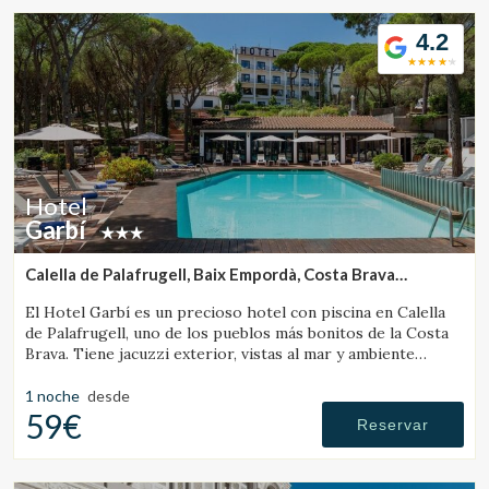
4.2
Hotel
Garbí
Calella de Palafrugell, Baix Empordà, Costa Brava
(4.7392953562655km de Vall-Llobrega)
El Hotel Garbí es un precioso hotel con piscina en Calella
de Palafrugell, uno de los pueblos más bonitos de la Costa
Brava. Tiene jacuzzi exterior, vistas al mar y ambiente
familiar.
1 noche
desde
59€
Reservar