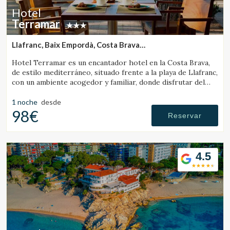
Hotel
Terramar
Llafranc, Baix Empordà, Costa Brava
(6.1103138526386km de Vall-Llobrega)
Hotel Terramar es un encantador hotel en la Costa Brava,
de estilo mediterráneo, situado frente a la playa de Llafranc,
con un ambiente acogedor y familiar, donde disfrutar del
mar y la tranquilidad.
1 noche
desde
98€
Reservar
4.5