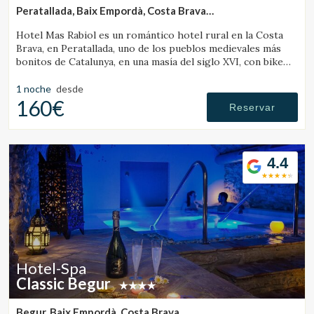
Peratallada, Baix Empordà, Costa Brava
(9.2540211113169km de Vall-Llobrega)
Hotel Mas Rabiol es un romántico hotel rural en la Costa
Brava, en Peratallada, uno de los pueblos medievales más
bonitos de Catalunya, en una masía del siglo XVI, con bike
room, amplios jardines y piscina.
1 noche
desde
160€
Reservar
4.4
Hotel-Spa
Classic Begur
Begur, Baix Empordà, Costa Brava