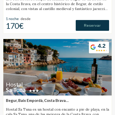
la Costa Brava, en el centro histórico de Begur, de estilo
colonial, con vistas al castillo medieval y fantástico jacuzzi
exterior.
1 noche
desde
170€
Reservar
4.2
Hostal
Sa Tuna
Begur, Baix Empordà, Costa Brava
(12.325510442611km de Vall-Llobrega)
Hostal Sa Tuna es un hostal con encanto a pie de playa, en la
cala Sa Tuna, una de las mejores de la Costa Brava, con