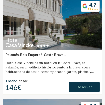
4.7
Hotel
Casa Vincke
Palamós, Baix Empordà, Costa Brava
(3.8848276863539km de Vall-Llobrega)
Hotel Casa Vincke es un hotel en la Costa Brava, en
Palamós, en un edificio histórico junto a la playa, con 9
habitaciones de estilo contemporáneo, jardín, piscina y
posibilidad de reservar el hotel completo.
1 noche
desde
146€
Reservar