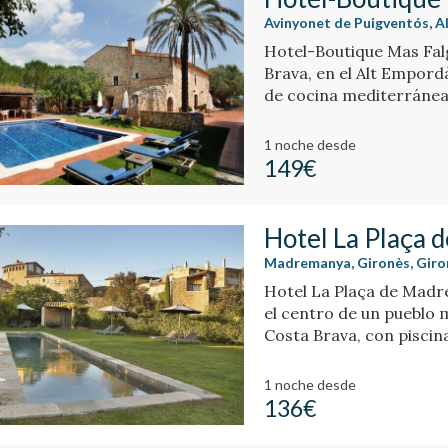
Avinyonet de Puigventós, A
Hotel-Boutique Mas Falg
Brava, en el Alt Empord
de cocina mediterránea
1 noche
desde
149€
Hotel La Plaça
Madremanya, Gironès, Giro
Hotel La Plaça de Madre
el centro de un pueblo m
Costa Brava, con piscin
chimenea.
1 noche
desde
136€