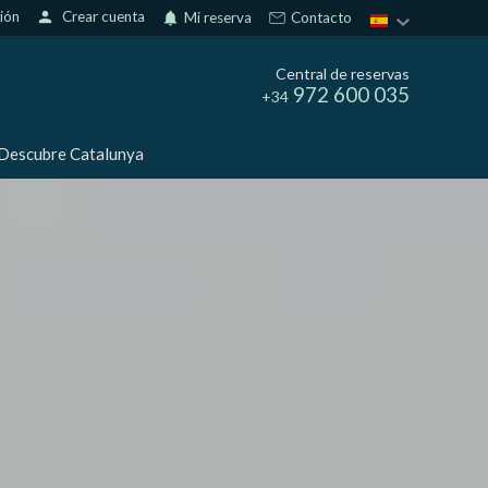
sión
person
Crear cuenta
notifications
Mi reserva
Contacto
Central de reservas
972 600 035
+34
Descubre Catalunya