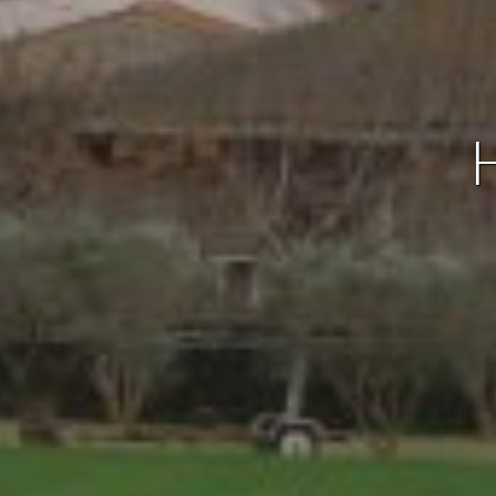
Analít
Permite
sitio we
medició
los usua
que hac
del usu
experie
Market
Estas c
eleccio
hábitos
en el si
usuario