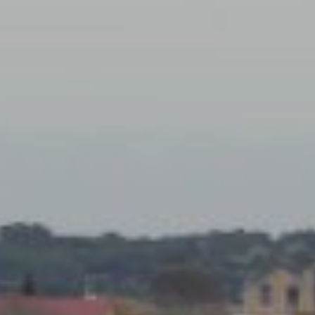
activas
d de
egador
ue
egación