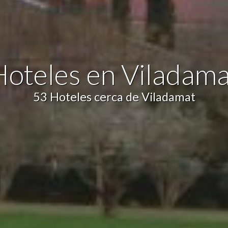
icas y personalización
n realizar el seguimiento y análisis del comportamiento de los usuarios
b. La información recogida mediante este tipo de cookies se utiliza en l
n de la actividad de la web para la elaboración de perfiles de navegac
rios con el fin de introducir mejoras en función del análisis de los dato
Hoteles en Viladama
en los usuarios del servicio. Permiten guardar la información de prefe
ario para mejorar la calidad de nuestros servicios y para ofrecer una m
ncia a través de productos recomendados.
53 Hoteles cerca de Viladamat
ing y publicidad
ookies son utilizadas para almacenar información sobre las preferencia
nes personales del usuario a través de la observación continuada de s
 de navegación. Gracias a ellas, podemos conocer los hábitos de nave
tio web y mostrar publicidad relacionada con el perfil de navegación del
.
Guardar configuración
Aceptar todas