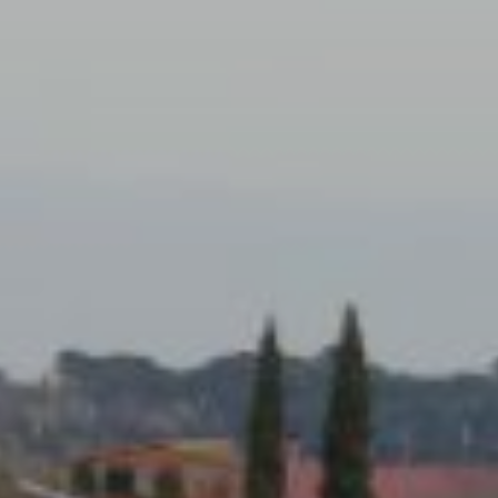
icar cookies
as y funcionales
Siempre 
io web utiliza Cookies propias para recopilar información con la finalida
 nuestros servicios. Si continua navegando, supone la aceptación de la
ción de las mismas. El usuario tiene la posibilidad de configurar su nav
o, si así lo desea, impedir que sean instaladas en su disco duro, aunq
tener en cuenta que dicha acción podrá ocasionar dificultades de nav
ágina web.