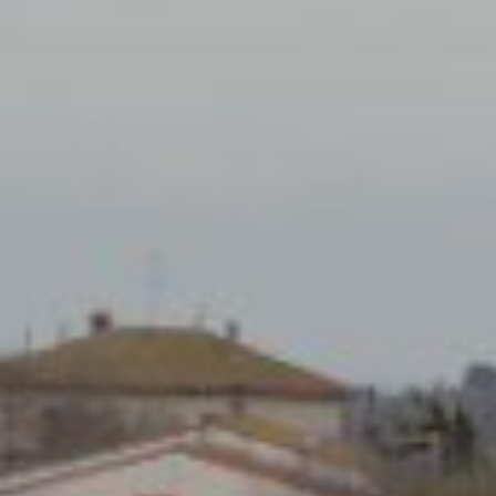
Modif
Técnic
Este sit
mejorar
instala
pudiend
deberá 
de la p