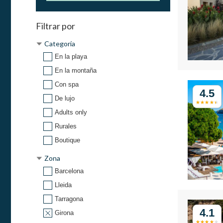
Filtrar por
Categoría
En la playa
En la montaña
Con spa
4.5
De lujo
Adults only
Rurales
Boutique
Zona
Barcelona
Lleida
Tarragona
4.1
Girona