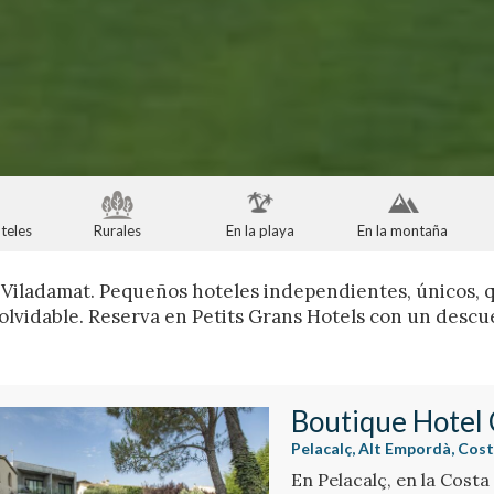
teles
Rurales
En la playa
En la montaña
 Viladamat. Pequeños hoteles independientes, únicos, 
nolvidable. Reserva en Petits Grans Hotels con un descu
Boutique Hotel 
Pelacalç, Alt Empordà, Cos
En Pelacalç, en la Costa