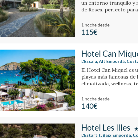
un entorno tranquilo y n
de Roses, perfecto para
1 noche
desde
115€
Hotel Can Miqu
L'Escala, Alt Empordà, Cos
El Hotel Can Miquel es u
playas más famosas de L
climatizada, w
1 noche
desde
140€
Hotel Les Illes
L'Estartit, Baix Empordà, 