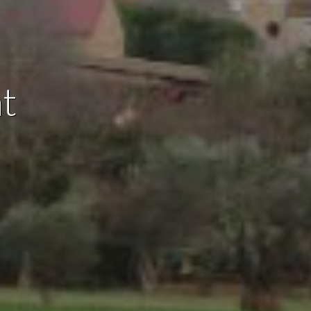
 de este
a
ión de
s de uso
t
rencia
ejor
s y
us
gación