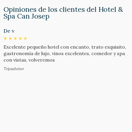
Opiniones de los clientes del Hotel &
Spa Can Josep
De v
s
Excelente pequeño hotel con encanto, trato exquisito,
E
gastronomía de lujo, vinos excelentes, comedor y spa
t
con vistas, volveremos
S
p
Tripadvisor
s
N
d
h
M
u
T