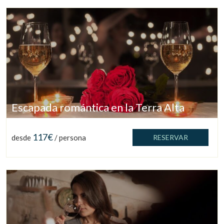
Escapada romántica en la Terra Alta
Gestionar mi reserva
117€
desde
/ persona
RESERVAR
Verificar localizador