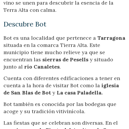
información recogida mediante este tipo de cookies se
vino se unen para descubrir la esencia de la
utiliza en la medición de la actividad de la web para la
Terra Alta con calma.
elaboración de perfiles de navegación de los usuarios con
el fin de introducir mejoras en función del análisis de los
datos de uso que hacen los usuarios del servicio. Permiten
Descubre Bot
guardar la información de preferencia del usuario para
mejorar la calidad de nuestros servicios y para ofrecer una
mejor experiencia a través de productos recomendados.
Bot es una localidad que pertenece a
Tarragona
situada en la comarca Tierra Alta. Este
Marketing y publicidad
municipio tiene mucho relieve ya que se
Estas cookies son utilizadas para almacenar información
encuentran las
sierras de Pesells
y situado
sobre las preferencias y elecciones personales del usuario
junto al
río Canaletes
.
a través de la observación continuada de sus hábitos de
navegación. Gracias a ellas, podemos conocer los hábitos
de navegación en el sitio web y mostrar publicidad
Cuenta con diferentes edificaciones a tener en
relacionada con el perfil de navegación del usuario.
cuenta a la hora de visitar Bot como la
iglesia
de San Blas de Bot
y
La casa Paladella.
Bot también es conocida por las bodegas que
acoge y su tradición vitivinícola.
Las fiestas que se celebran son diversas. En el