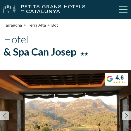
Tarragona
Terra Alta
Bot
Nuestros Hoteles
Escapadas
Hotel
& Spa Can Josep
Bodas
Empresas
Cheques Regalo
Descubre Catalunya
4.6
Contacto
Mi reserva
vpn_key
person
Iniciar sesión
Crear cuenta