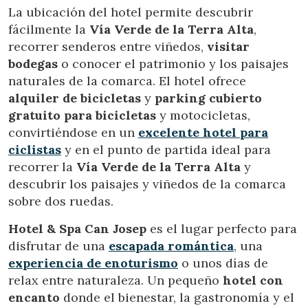
La ubicación del hotel permite descubrir
fácilmente la
Vía Verde de la Terra Alta
,
recorrer senderos entre viñedos,
visitar
bodegas
o conocer el patrimonio y los paisajes
naturales de la comarca. El hotel ofrece
Modificar cookies
alquiler de bicicletas
y
parking cubierto
gratuito para bicicletas
y motocicletas,
convirtiéndose en un
excelente hotel para
Técnicas y funcionales
Siempre activas
ciclistas
y en el punto de partida ideal para
Este sitio web utiliza Cookies propias para recopilar
información con la finalidad de mejorar nuestros servicios.
recorrer la
Vía Verde de la Terra Alta
y
Si continua navegando, supone la aceptación de la
descubrir los paisajes y viñedos de la comarca
instalación de las mismas. El usuario tiene la posibilidad
de configurar su navegador pudiendo, si así lo desea,
sobre dos ruedas.
impedir que sean instaladas en su disco duro, aunque
deberá tener en cuenta que dicha acción podrá ocasionar
Hotel & Spa Can Josep
es el lugar perfecto para
dificultades de navegación de la página web.
disfrutar de una
escapada romántica
, una
experiencia de enoturismo
o unos días de
Analíticas y personalización
relax entre naturaleza. Un pequeño
hotel con
Permiten realizar el seguimiento y análisis del
encanto
donde el bienestar, la gastronomía y el
comportamiento de los usuarios de este sitio web. La