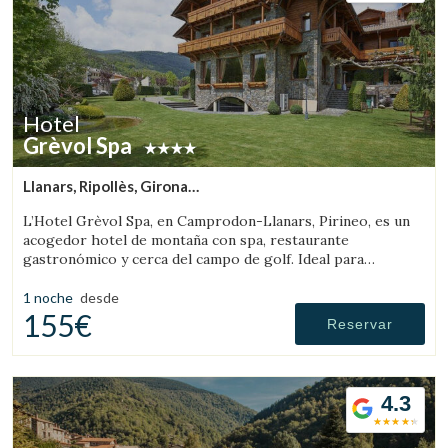
Hotel
Grèvol Spa
Llanars, Ripollès, Girona
(77.348316725894km de Solsona)
L’Hotel Grèvol Spa, en Camprodon-Llanars, Pirineo, es un
acogedor hotel de montaña con spa, restaurante
gastronómico y cerca del campo de golf. Ideal para
desconectar en pareja o en familia.
1 noche
desde
155€
Reservar
4.3