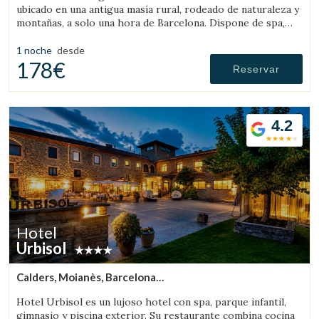
ubicado en una antigua masía rural, rodeado de naturaleza y
montañas, a solo una hora de Barcelona. Dispone de spa,
piscina y amplios jardines.
1 noche
desde
178€
Reservar
4.2
Hotel
Urbisol
Calders, Moianès, Barcelona
(46.777195658329km de Solsona)
Hotel Urbisol es un lujoso hotel con spa, parque infantil,
gimnasio y piscina exterior. Su restaurante combina cocina