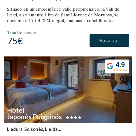
(17.556308413444km de Solsona)
Situado en un emblemático valle prepirenaico, la Vall de
Lord, a solamente 1 km de Sant Llorenç de Morunys, se
encuentra Hotel El Monegal, una masía rehabilitada
convertida en un fantástico hotel de montaña.
1 noche
desde
75€
Reservar
4.9
Hotel
Japonès Puigpinós
Lladurs, Solsonès, Lleida
(20.165206165314km de Solsona)