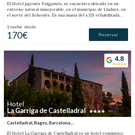
El Hotel japonés Puigpinós, se encuentra ubicado en un
entorno natural inmejorable, en el municipio de Lladurs, en
el norte del Solsonès. Es una masía del s.XII rehabilitada
combinando la estructura histórica de la masía, con el
diseño y ambientación minimalista y elegante de estilo
1 noche
desde
japonés.
170€
Reservar
4.8
Hotel
La Garriga de Castelladral
Castelladral, Bages, Barcelona
(24.66049707052km de Solsona)
El Hotel La Garriga de Castelladral es un hotel romántico