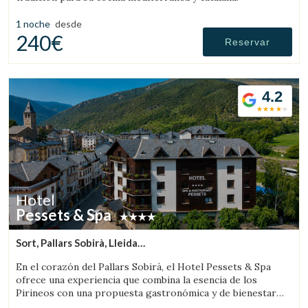
1 noche
desde
240€
Reservar
4.2
Hotel
Pessets & Spa
Sort, Pallars Sobirà, Lleida
(56.152729284931km de Solsona)
En el corazón del Pallars Sobirà, el Hotel Pessets & Spa
ofrece una experiencia que combina la esencia de los
Pirineos con una propuesta gastronómica y de bienestar
pensada para disfrutar del territorio en todas sus