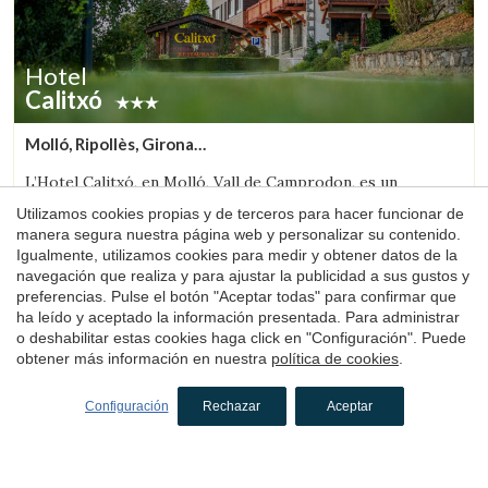
Hotel
Calitxó
Molló, Ripollès, Girona
(82.880631189672km de Solsona)
L’Hotel Calitxó, en Molló, Vall de Camprodon, es un
acogedor hotel de montaña rodeado de naturaleza y cerca
Utilizamos cookies propias y de terceros para hacer funcionar de
de la estación de esquí Vallter 2000. Ideal para una estancia
manera segura nuestra página web y personalizar su contenido.
tranquila en el Pirineo de Girona.
Igualmente, utilizamos cookies para medir y obtener datos de la
1 noche
desde
navegación que realiza y para ajustar la publicidad a sus gustos y
84€
Reservar
preferencias. Pulse el botón "Aceptar todas" para confirmar que
ha leído y aceptado la información presentada. Para administrar
o deshabilitar estas cookies haga click en "Configuración". Puede
obtener más información en nuestra
política de cookies
.
4.4
Configuración
Rechazar
Aceptar