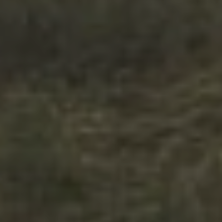
instalación de las mismas. El usuario tiene la posibilidad
de configurar su navegador pudiendo, si así lo desea,
impedir que sean instaladas en su disco duro, aunque
deberá tener en cuenta que dicha acción podrá ocasionar
dificultades de navegación de la página web.
Analíticas y personalización
Permiten realizar el seguimiento y análisis del
comportamiento de los usuarios de este sitio web. La
información recogida mediante este tipo de cookies se
utiliza en la medición de la actividad de la web para la
elaboración de perfiles de navegación de los usuarios con
el fin de introducir mejoras en función del análisis de los
datos de uso que hacen los usuarios del servicio. Permiten
guardar la información de preferencia del usuario para
mejorar la calidad de nuestros servicios y para ofrecer una
mejor experiencia a través de productos recomendados.
Marketing y publicidad
Estas cookies son utilizadas para almacenar información
sobre las preferencias y elecciones personales del usuario
a través de la observación continuada de sus hábitos de
navegación. Gracias a ellas, podemos conocer los hábitos