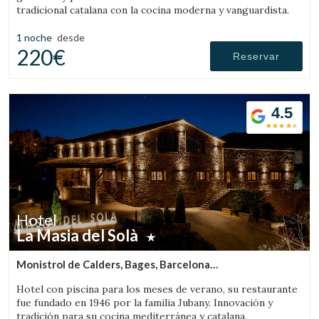
tradicional catalana con la cocina moderna y vanguardista.
1 noche
desde
220€
Reservar
4.5
Hotel
La Masia del Solà
Monistrol de Calders, Bages, Barcelona
(48.645651332677km de Solsona)
Hotel con piscina para los meses de verano, su restaurante
fue fundado en 1946 por la familia Jubany. Innovación y
tradición para su cocina mediterránea y catalana.