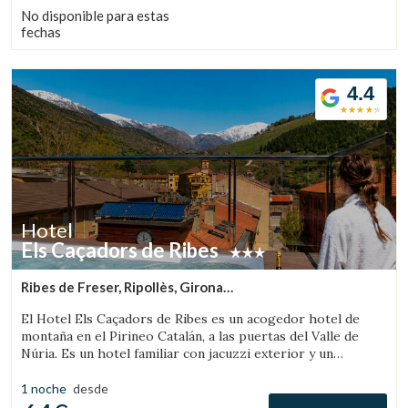
estaciones. Situado en Sort, rodeado de montañas y
No disponible para estas
naturaleza, es un destino ideal tanto para los amantes de las
fechas
actividades al aire libre como para quienes buscan
desconexión, autenticidad y buena mesa.
4.4
Hotel
Els Caçadors de Ribes
Ribes de Freser, Ripollès, Girona
(64.17666645008km de Solsona)
El Hotel Els Caçadors de Ribes es un acogedor hotel de
montaña en el Pirineo Catalán, a las puertas del Valle de
Núria. Es un hotel familiar con jacuzzi exterior y un
excelente restaurante.
1 noche
desde