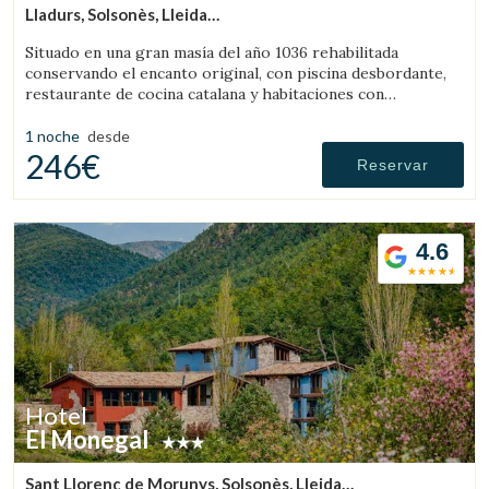
Lladurs, Solsonès, Lleida
(4.8159870623296km de Solsona)
Situado en una gran masía del año 1036 rehabilitada
conservando el encanto original, con piscina desbordante,
restaurante de cocina catalana y habitaciones con
personalidad propia, con todo el confort de un hotel de
lujo.
1 noche
desde
246€
Reservar
4.6
Hotel
El Monegal
Sant Llorenç de Morunys, Solsonès, Lleida