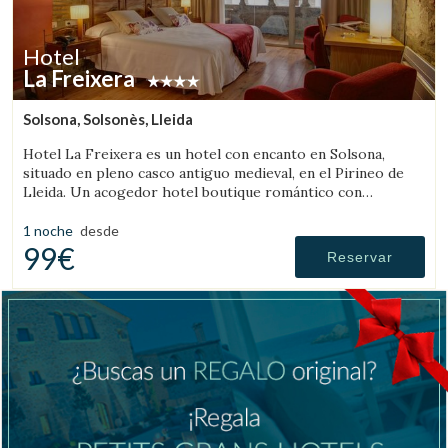
Hotel
La Freixera
Solsona, Solsonès, Lleida
Hotel La Freixera es un hotel con encanto en Solsona,
situado en pleno casco antiguo medieval, en el Pirineo de
Lleida. Un acogedor hotel boutique romántico con
habitaciones con bañera o chimenea, donde la piedra, la
madera y la historia crean una atmósfera única.
1 noche
desde
99€
Reservar