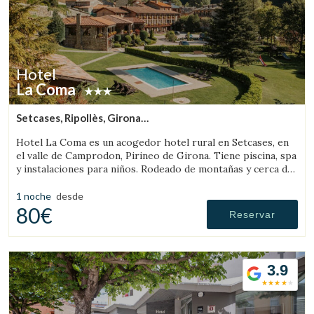
Hotel
La Coma
Setcases, Ripollès, Girona
(76.985299870304km de Solsona)
Hotel La Coma es un acogedor hotel rural en Setcases, en
el valle de Camprodon, Pirineo de Girona. Tiene piscina, spa
y instalaciones para niños. Rodeado de montañas y cerca de
una estación de esquí.
1 noche
desde
80€
Reservar
3.9