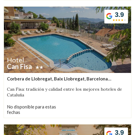
3.9
Hotel
Can Fisa
Corbera de Llobregat, Baix Llobregat, Barcelona
(72.335800120535km de Solsona)
Can Fisa: tradición y calidad entre los mejores hoteles de
Cataluña
No disponible para estas
fechas
3.9