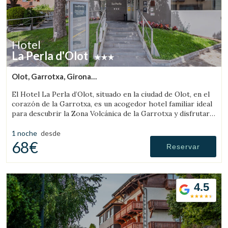
Hotel
La Perla d'Olot
Guardar configuración
Aceptar todas
Olot, Garrotxa, Girona
(81.490439162067km de Solsona)
El Hotel La Perla d’Olot, situado en la ciudad de Olot, en el
corazón de la Garrotxa, es un acogedor hotel familiar ideal
para descubrir la Zona Volcánica de la Garrotxa y disfrutar
del entorno rural de la comarca.
1 noche
desde
68€
Reservar
4.5