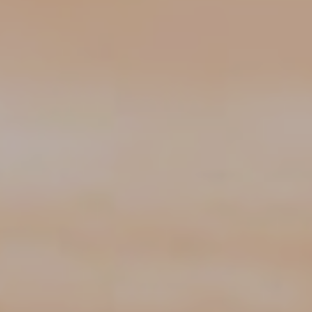
Ubicación/nombre del hotel
CA
ES
EN
FR