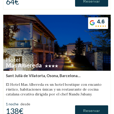
64€
Reservar
4.6
Hotel
Mas Albereda
Sant Julià de Vilatorta, Osona, Barcelona
(67.263379898365km de Solsona)
El Hotel Mas Albereda es un hotel boutique con encanto
rústico, habitaciones únicas y un restaurante de cocina
catalana creativa dirigida por el chef Nandu Jubany.
1 noche
desde
138€
Reservar