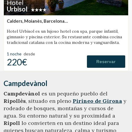
Hotel
Gestionar mi reserva
Urbisol
Calders, Moianès, Barcelona
(48.32099486286km de Campdevànol)
Hotel Urbisol es un lujoso hotel con spa, parque infantil,
gimnasio y piscina exterior. Su restaurante combina cocina
Verificar localizador
tradicional catalana con la cocina moderna y vanguardista.
1 noche
desde
220€
Reservar
Campdevànol
Campdevànol
es un pequeño pueblo del
Ripollès
, situado en pleno
Pirineo de Girona
y
rodeado de bosques, montañas y cursos de
agua. Su entorno natural y su proximidad a
Ripoll
lo convierten en un destino ideal para
quienes buscan naturaleza, calma y turismo