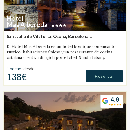
Hotel
Mas Albereda
Sant Julià de Vilatorta, Osona, Barcelona
(35.69020406028km de Campdevànol)
El Hotel Mas Albereda es un hotel boutique con encanto
rústico, habitaciones únicas y un restaurante de cocina
catalana creativa dirigida por el chef Nandu Jubany.
1 noche
desde
138€
Reservar
4.9