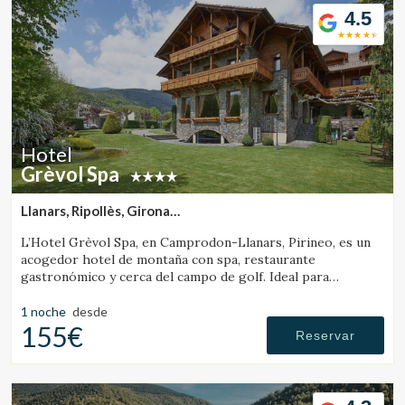
4.5
Hotel
Grèvol Spa
Llanars, Ripollès, Girona
(18.411037897477km de Campdevànol)
L’Hotel Grèvol Spa, en Camprodon-Llanars, Pirineo, es un
acogedor hotel de montaña con spa, restaurante
gastronómico y cerca del campo de golf. Ideal para
Modificar cookies
desconectar en pareja o en familia.
1 noche
desde
155€
Reservar
Técnicas y funcionales
Siempre activas
Este sitio web utiliza Cookies propias para recopilar
información con la finalidad de mejorar nuestros servicios.
Si continua navegando, supone la aceptación de la