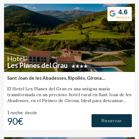
4.6
Hotel
Les Planes del Grau
Sant Joan de les Abadesses, Ripollès, Girona
(13.186606681631km de Campdevànol)
El Hotel Les Planes del Grau es una antigua masía
transformada en un precioso hotel rural en Sant Joan de les
Abadesses, en el Pirineo de Girona. Ideal para descansar,
pasear y hacer excursiones a caballo.
1 noche
desde
90€
Reservar