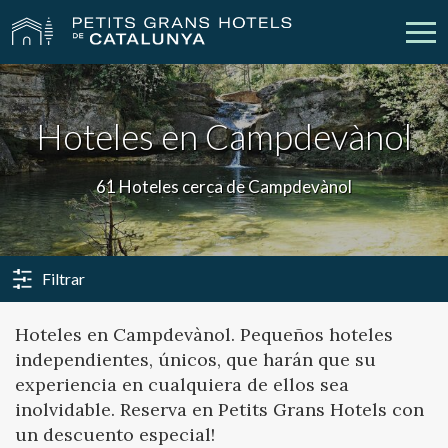
Nuestros Hoteles
Escapadas
Hoteles en Campdevànol
Bodas
Empresas
61 Hoteles cerca de Campdevànol
Cheques Regalo
Descubre Catalunya
Contacto
Mi reserva
Filtrar
Hoteles en Campdevànol. Pequeños hoteles
independientes, únicos, que harán que su
vpn_key
person
Iniciar sesión
Crear cuenta
experiencia en cualquiera de ellos sea
inolvidable. Reserva en Petits Grans Hotels con
un descuento especial!