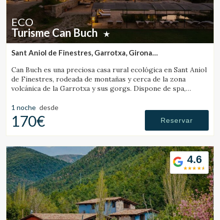
ECO
Turisme Can Buch
Sant Aniol de Finestres, Garrotxa, Girona
(43.398830948782km de Campdevànol)
Can Buch es una preciosa casa rural ecológica en Sant Aniol
de Finestres, rodeada de montañas y cerca de la zona
volcánica de la Garrotxa y sus gorgs. Dispone de spa,
piscina, granja con animales y un amplio jardín.
1 noche
desde
170€
Reservar
4.6