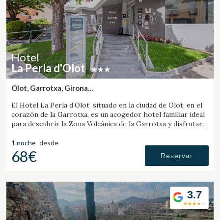
Hotel
La Perla d'Olot
Olot, Garrotxa, Girona
(26.349093304151km de Campdevànol)
El Hotel La Perla d’Olot, situado en la ciudad de Olot, en el
corazón de la Garrotxa, es un acogedor hotel familiar ideal
para descubrir la Zona Volcánica de la Garrotxa y disfrutar
del entorno rural de la comarca.
1 noche
desde
68€
Reservar
3.7