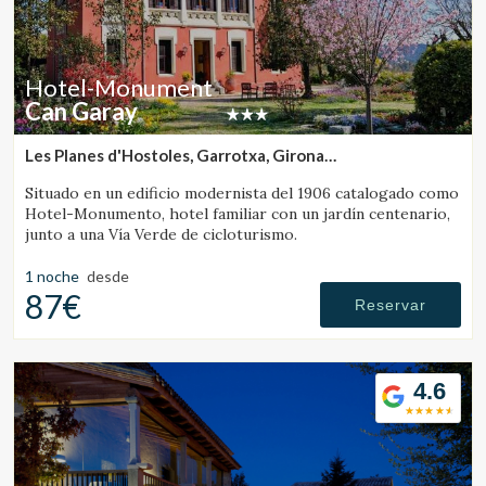
Hotel-Monument
Can Garay
Les Planes d'Hostoles, Garrotxa, Girona
(36.279091711166km de Campdevànol)
Situado en un edificio modernista del 1906 catalogado como
Hotel-Monumento, hotel familiar con un jardín centenario,
junto a una Vía Verde de cicloturismo.
1 noche
desde
87€
Reservar
4.6