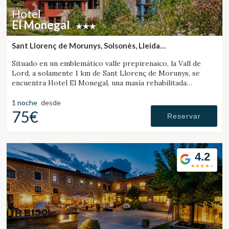
Hotel
El Monegal
Sant Llorenç de Morunys, Solsonès, Lleida
(47.563444542595km de Campdevànol)
Situado en un emblemático valle prepirenaico, la Vall de
Lord, a solamente 1 km de Sant Llorenç de Morunys, se
encuentra Hotel El Monegal, una masía rehabilitada
convertida en un fantástico hotel de montaña.
1 noche
desde
75€
Reservar
4.2