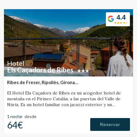
Ubicación/nombre del hotel
4.4
CA
ES
EN
FR
Hotel
Els Caçadors de Ribes
Ribes de Freser, Ripollès, Girona
(9.5133883442172km de Campdevànol)
El Hotel Els Caçadors de Ribes es un acogedor hotel de
montaña en el Pirineo Catalán, a las puertas del Valle de
Núria. Es un hotel familiar con jacuzzi exterior y un
excelente restaurante.
1 noche
desde
64€
Reservar