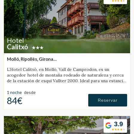
de navegación en el sitio web y mostrar publicidad
relacionada con el perfil de navegación del usuario.
Hotel
Calitxó
Molló, Ripollès, Girona
(23.928146390307km de Campdevànol)
L’Hotel Calitxó, en Molló, Vall de Camprodon, es un
acogedor hotel de montaña rodeado de naturaleza y cerca
de la estación de esquí Vallter 2000. Ideal para una estancia
tranquila en el Pirineo de Girona.
1 noche
desde
84€
Reservar
3.9