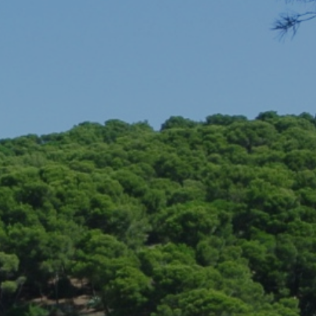
activas
d de
egador
ue
egación