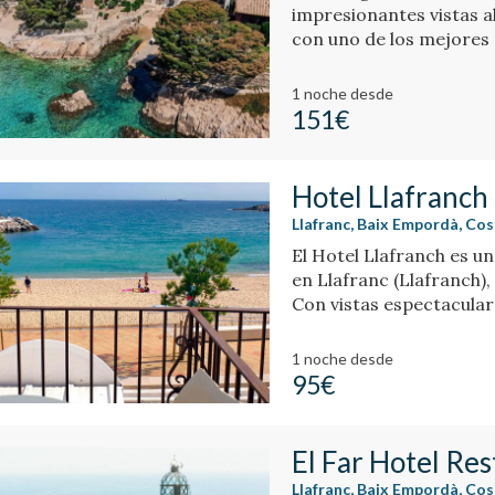
impresionantes vistas al 
con uno de los mejores 
1 noche
desde
151€
Hotel Llafranch
Llafranc, Baix Empordà, Co
El Hotel Llafranch es u
en Llafranc (Llafranch),
Con vistas espectaculare
1 noche
desde
95€
El Far Hotel Re
Llafranc, Baix Empordà, Co