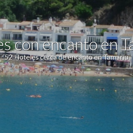
icas y personalización
n realizar el seguimiento y análisis del comportamiento de los usuarios
b. La información recogida mediante este tipo de cookies se utiliza en l
n de la actividad de la web para la elaboración de perfiles de navegac
rios con el fin de introducir mejoras en función del análisis de los dato
es con encanto en T
en los usuarios del servicio. Permiten guardar la información de prefe
ario para mejorar la calidad de nuestros servicios y para ofrecer una m
ncia a través de productos recomendados.
52 Hoteles cerca de encanto en Tamariu
ing y publicidad
ookies son utilizadas para almacenar información sobre las preferencia
nes personales del usuario a través de la observación continuada de s
 de navegación. Gracias a ellas, podemos conocer los hábitos de nave
tio web y mostrar publicidad relacionada con el perfil de navegación del
.
Guardar configuración
Aceptar todas