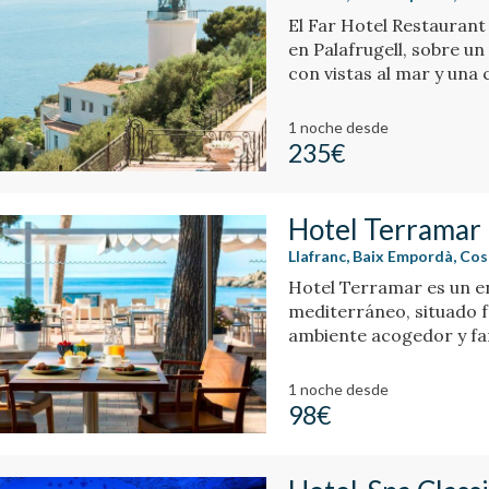
El Far Hotel Restaurant
en Palafrugell, sobre un
con vistas al mar y una
1 noche
desde
235€
Hotel Terramar
Llafranc, Baix Empordà, Co
Hotel Terramar es un en
mediterráneo, situado fr
ambiente acogedor y fam
tranquilidad.
1 noche
desde
98€