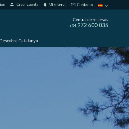
sión
person
Crear cuenta
notifications
Mi reserva
Contacto
Central de reservas
972 600 035
+34
Descubre Catalunya