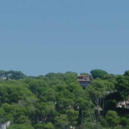
Modif
Técnic
Este sit
mejorar
instala
pudiend
deberá 
de la p