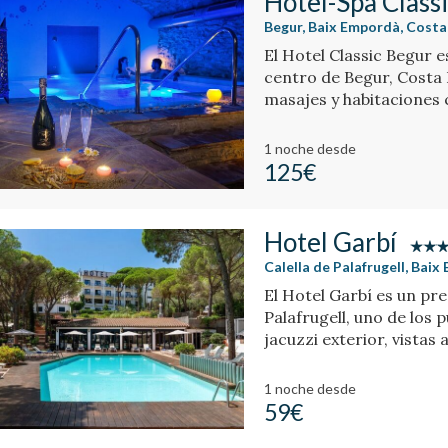
Hotel-Spa Class
Begur, Baix Empordà, Costa
El Hotel Classic Begur e
centro de Begur, Costa 
masajes y habitaciones 
movimientos.
1 noche
desde
125€
Hotel Garbí
Calella de Palafrugell, Bai
El Hotel Garbí es un pre
Palafrugell, uno de los 
jacuzzi exterior, vistas 
1 noche
desde
59€