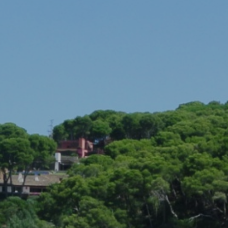
icar cookies
as y funcionales
Siempre 
io web utiliza Cookies propias para recopilar información con la finalida
 nuestros servicios. Si continua navegando, supone la aceptación de la
ción de las mismas. El usuario tiene la posibilidad de configurar su nav
o, si así lo desea, impedir que sean instaladas en su disco duro, aunq
tener en cuenta que dicha acción podrá ocasionar dificultades de nav
ágina web.