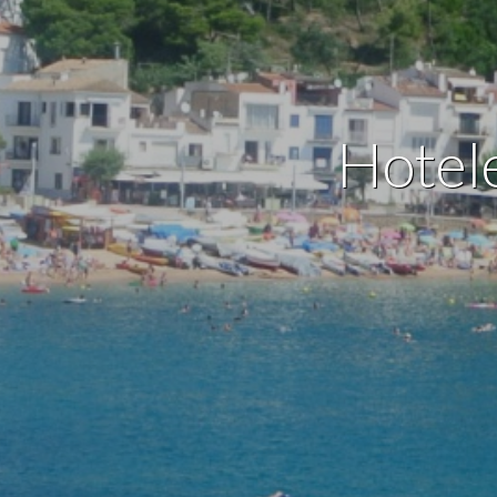
Analít
Permite
sitio we
medició
los usua
Hotel
que hac
del usu
experie
Market
Estas c
eleccio
hábitos
en el si
usuario