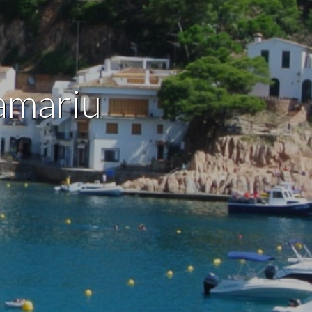
 de este
a
ión de
s de uso
amariu
rencia
ejor
s y
us
gación