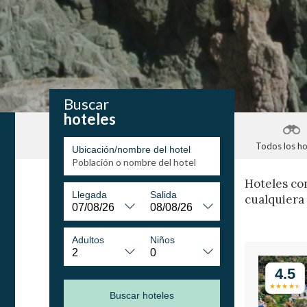
Buscar
hoteles
Todos los ho
Ubicación/nombre del hotel
Hoteles co
Llegada
Salida
cualquiera 
Adultos
Niños
4.5
Buscar hoteles