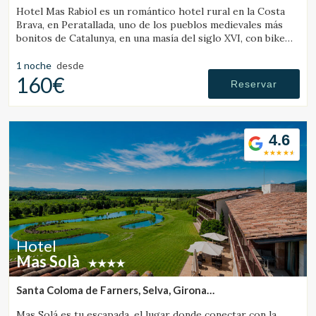
Hotel Mas Rabiol es un romántico hotel rural en la Costa
Brava, en Peratallada, uno de los pueblos medievales más
bonitos de Catalunya, en una masía del siglo XVI, con bike
room, amplios jardines y piscina.
1 noche
desde
160€
Reservar
4.6
Hotel
Mas Solà
Santa Coloma de Farners, Selva, Girona
(30.520338287529km de Banyoles)
Mas Solá es tu escapada, el lugar donde conectar con la