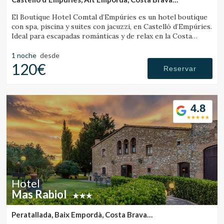
(29.848627051131km de Banyoles)
El Boutique Hotel Comtal d’Empúries es un hotel boutique
Verificar localizador
con spa, piscina y suites con jacuzzi, en Castelló d’Empúries.
Ideal para escapadas románticas y de relax en la Costa
Brava.
1 noche
desde
120€
Reservar
4.8
Hotel
Mas Rabiol
Peratallada, Baix Empordà, Costa Brava
(31.09579184343km de Banyoles)