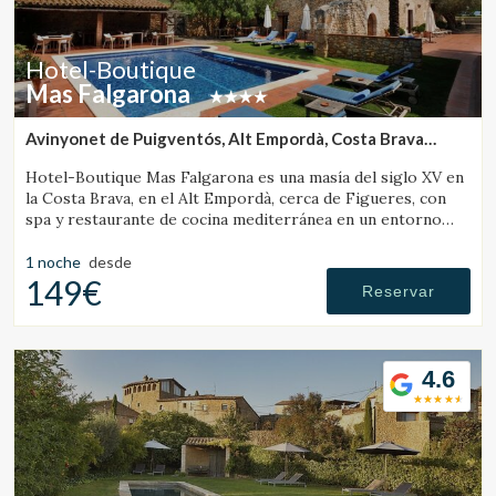
Hotel-Boutique
Mas Falgarona
Avinyonet de Puigventós, Alt Empordà, Costa Brava
(19.438229863448km de Banyoles)
Hotel-Boutique Mas Falgarona es una masía del siglo XV en
la Costa Brava, en el Alt Empordà, cerca de Figueres, con
spa y restaurante de cocina mediterránea en un entorno
tranquilo.
1 noche
desde
149€
Reservar
4.6