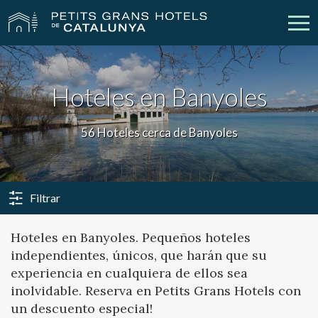
Nuestros Hoteles
Escapadas
Hoteles en Banyoles
Bodas
Empresas
56 Hoteles cerca de Banyoles
Cheques Regalo
Descubre Catalunya
Contacto
Mi reserva
Filtrar
Hoteles en Banyoles. Pequeños hoteles
independientes, únicos, que harán que su
vpn_key
person
Iniciar sesión
Crear cuenta
experiencia en cualquiera de ellos sea
inolvidable. Reserva en Petits Grans Hotels con
un descuento especial!