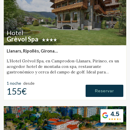
Hotel
Grèvol Spa
Llanars, Ripollès, Girona
(41.347209140522km de Banyoles)
L’Hotel Grèvol Spa, en Camprodon-Llanars, Pirineo, es un
acogedor hotel de montaña con spa, restaurante
gastronómico y cerca del campo de golf. Ideal para
desconectar en pareja o en familia.
1 noche
desde
155€
Reservar
4.5