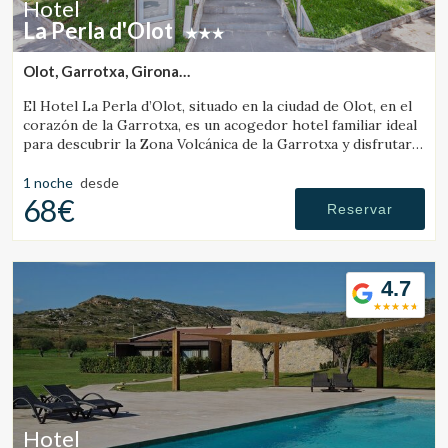
Hotel
La Perla d'Olot
Olot, Garrotxa, Girona
(24.54289122202km de Banyoles)
El Hotel La Perla d’Olot, situado en la ciudad de Olot, en el
corazón de la Garrotxa, es un acogedor hotel familiar ideal
para descubrir la Zona Volcánica de la Garrotxa y disfrutar
del entorno rural de la comarca.
1 noche
desde
68€
Reservar
4.7
Hotel