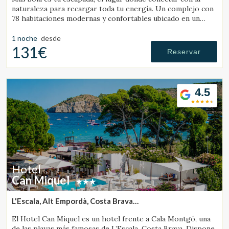
naturaleza para recargar toda tu energía. Un complejo con
78 habitaciones modernas y confortables ubicado en un
amplio entorno natural.
1 noche
desde
131€
Reservar
4.5
Hotel
Can Miquel
L'Escala, Alt Empordà, Costa Brava
(33.17637898873km de Banyoles)
El Hotel Can Miquel es un hotel frente a Cala Montgó, una
de las playas más famosas de L’Escala, Costa Brava. Dispone