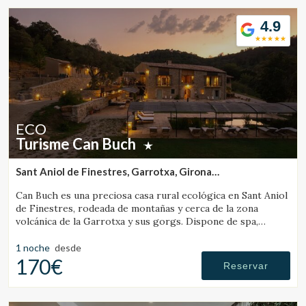
4.9
ECO
Turisme Can Buch
Sant Aniol de Finestres, Garrotxa, Girona
(14.463696390029km de Banyoles)
Can Buch es una preciosa casa rural ecológica en Sant Aniol
de Finestres, rodeada de montañas y cerca de la zona
volcánica de la Garrotxa y sus gorgs. Dispone de spa,
piscina, granja con animales y un amplio jardín.
1 noche
desde
170€
Reservar