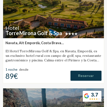
Estas cookies son utilizadas para almacenar información
sobre las preferencias y elecciones personales del usuario
a través de la observación continuada de sus hábitos de
navegación. Gracias a ellas, podemos conocer los hábitos
de navegación en el sitio web y mostrar publicidad
relacionada con el perfil de navegación del usuario.
Hotel
TorreMirona Golf & Spa
Navata, Alt Empordà, Costa Brava
(15.263548508675km de Banyoles)
El Hotel TorreMirona Golf & Spa, en Navata, Empordà, es
un exclusivo hotel rural con campo de golf, spa, restaurante
gastronómico y piscina. Calma entre el Pirineo y la Costa
Brava.
1 noche
desde
89€
Reservar
3.7