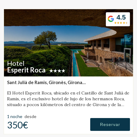
Ubicación/nombre del hotel
4.5
CA
ES
EN
FR
Hotel
Esperit Roca
Sant Julià de Ramis, Gironès, Girona
(11.932522766513km de Banyoles)
El Hotel Esperit Roca, ubicado en el Castillo de Sant Julià de
Ramis, es el exclusivo hotel de lujo de los hermanos Roca,
situado a pocos kilómetros del centro de Girona y de la
Costa Brava.
1 noche
desde
350€
Reservar