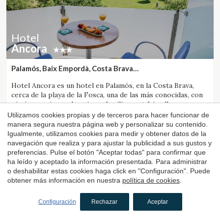
Hotel
Ancora
Palamós, Baix Empordà, Costa Brava
(42.277525508621km de Banyoles)
Hotel Ancora es un hotel en Palamós, en la Costa Brava,
cerca de la playa de la Fosca, una de las más conocidas, con
piscina, opciones de ocio en familia y pet friendly.
Utilizamos cookies propias y de terceros para hacer funcionar de
1 noche
desde
manera segura nuestra página web y personalizar su contenido.
110€
Igualmente, utilizamos cookies para medir y obtener datos de la
Reservar
navegación que realiza y para ajustar la publicidad a sus gustos y
preferencias. Pulse el botón "Aceptar todas" para confirmar que
ha leído y aceptado la información presentada. Para administrar
o deshabilitar estas cookies haga click en "Configuración". Puede
4.2
obtener más información en nuestra
política de cookies
.
Configuración
Rechazar
Aceptar