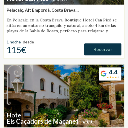
Pelacalç, Alt Empordà, Costa Brava
(25.319639305468km de Banyoles)
En Pelacalç, en la Costa Brava, Boutique Hotel Can Picó se
sitúa en un entorno tranquilo y natural, a solo 4 km de las
playas de la Bahía de Roses, perfecto para relajarse y
desconectar.
1 noche
desde
115€
Reservar
4.4
Hotel
Els Caçadors de Maçanet