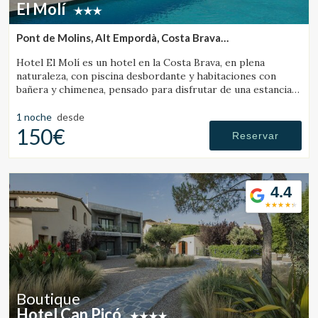
El Molí
Pont de Molins, Alt Empordà, Costa Brava
(25.141696204266km de Banyoles)
Hotel El Molí es un hotel en la Costa Brava, en plena
naturaleza, con piscina desbordante y habitaciones con
bañera y chimenea, pensado para disfrutar de una estancia
única.
1 noche
desde
150€
Reservar
4.4
Boutique
Hotel Can Picó