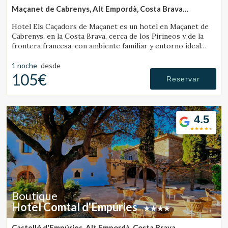
Maçanet de Cabrenys, Alt Empordà, Costa Brava
(29.796366607207km de Banyoles)
Hotel Els Caçadors de Maçanet es un hotel en Maçanet de
Cabrenys, en la Costa Brava, cerca de los Pirineos y de la
frontera francesa, con ambiente familiar y entorno ideal
para senderismo y excursiones.
1 noche
desde
105€
Reservar
4.5
Boutique
Gestionar mi reserva
Hotel Comtal d'Empúries
Castelló d'Empúries, Alt Empordà, Costa Brava