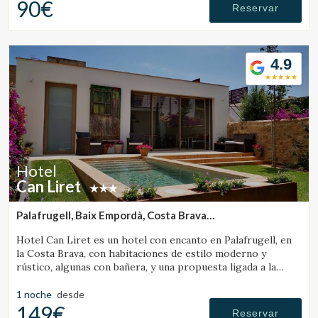
90€
Reservar
4.9
Hotel
Can Liret
Palafrugell, Baix Empordà, Costa Brava
(39.416447521695km de Banyoles)
Hotel Can Liret es un hotel con encanto en Palafrugell, en
la Costa Brava, con habitaciones de estilo moderno y
rústico, algunas con bañera, y una propuesta ligada a la
gastronomía local.
1 noche
desde
149€
Reservar