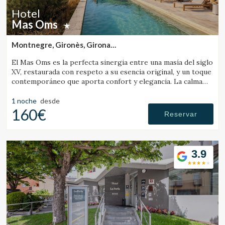
Hotel
Mas Oms
Montnegre, Gironès, Girona
(22.458907909256km de Banyoles)
El Mas Oms es la perfecta sinergia entre una masía del siglo
XV, restaurada con respeto a su esencia original, y un toque
contemporáneo que aporta confort y elegancia. La calma
absoluta y las vistas espectaculares en pleno Parque Natural
de las Gavarres ofrecen un descanso total en conexión con
1 noche
desde
la naturaleza. El hotel cuenta con 6 habitaciones
160€
Reservar
cuidadosamente decoradas, una piscina climatizada,
restaurante, pista de petanca, zona chill-out, servicios de
masaje y yoga, alquiler de bicicletas y todo lo necesario para
los ciclistas.
3.9