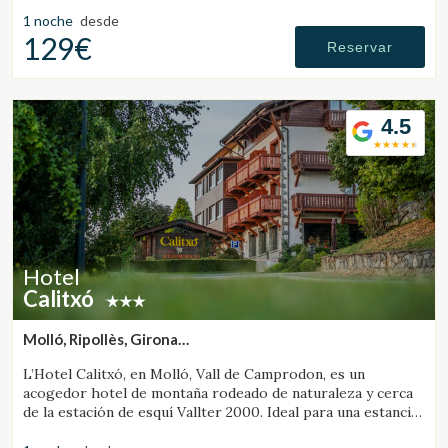
Francia.
1 noche
desde
129€
Reservar
4.5
Hotel
Calitxó
Molló, Ripollès, Girona
(39.193214405336km de Banyoles)
L’Hotel Calitxó, en Molló, Vall de Camprodon, es un
acogedor hotel de montaña rodeado de naturaleza y cerca
de la estación de esquí Vallter 2000. Ideal para una estancia
tranquila en el Pirineo de Girona.