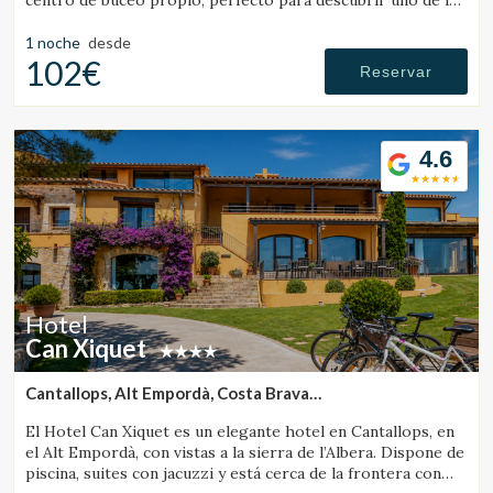
centro de buceo propio, perfecto para descubrir uno de los
mejores destinos de submarinismo.
1 noche
desde
102€
Reservar
4.6
Hotel
Can Xiquet
Cantallops, Alt Empordà, Costa Brava
(35.969114243137km de Banyoles)
El Hotel Can Xiquet es un elegante hotel en Cantallops, en
el Alt Empordà, con vistas a la sierra de l’Albera. Dispone de
piscina, suites con jacuzzi y está cerca de la frontera con