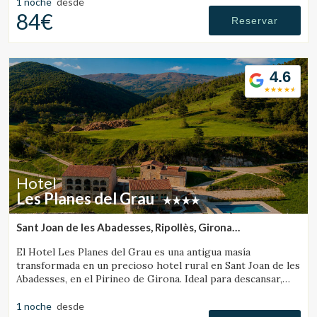
1 noche
desde
84€
Reservar
4.6
Hotel
Les Planes del Grau
Sant Joan de les Abadesses, Ripollès, Girona
(39.350344660375km de Banyoles)
El Hotel Les Planes del Grau es una antigua masía
transformada en un precioso hotel rural en Sant Joan de les
Abadesses, en el Pirineo de Girona. Ideal para descansar,
pasear y hacer excursiones a caballo.
1 noche
desde