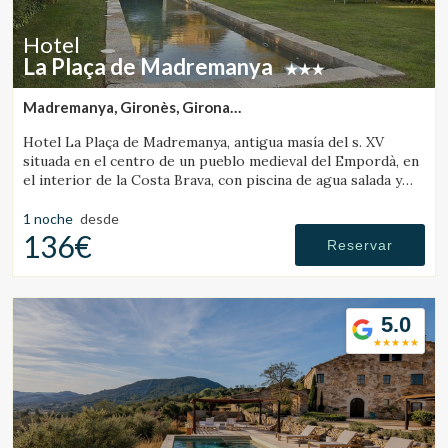
Hotel
La Plaça de Madremanya
Madremanya, Gironès, Girona
(21.027653939734km de Banyoles)
Hotel La Plaça de Madremanya, antigua masía del s. XV
situada en el centro de un pueblo medieval del Empordà, en
el interior de la Costa Brava, con piscina de agua salada y
habitaciones con chimenea.
1 noche
desde
136€
Reservar
5.0