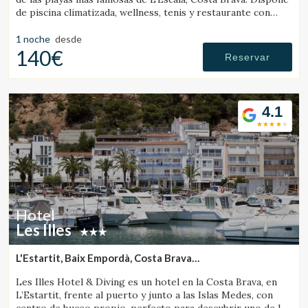
de piscina climatizada, wellness, tenis y restaurante con
vistas al mar.
1 noche
desde
140€
Reservar
4.1
Hotel
Les Illes
L'Estartit, Baix Empordà, Costa Brava
(36.783075220811km de Banyoles)
Les Illes Hotel & Diving es un hotel en la Costa Brava, en
L’Estartit, frente al puerto y junto a las Islas Medes, con