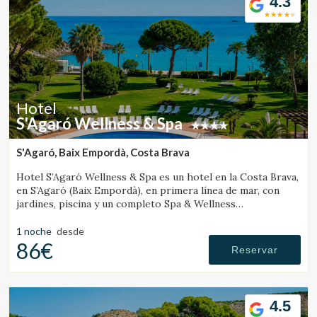
4.3
Hotel
S'Agaró Wellness & Spa
S'Agaró, Baix Empordà, Costa Brava
Hotel S’Agaró Wellness & Spa es un hotel en la Costa Brava,
en S’Agaró (Baix Empordà), en primera línea de mar, con
jardines, piscina y un completo Spa & Wellness
especializado en bienestar.
1 noche
desde
86€
Reservar
4.5