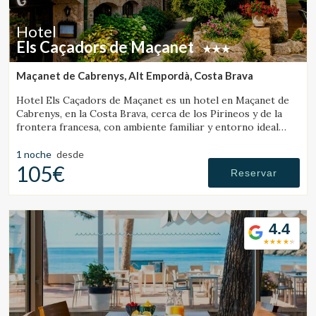
Hotel
Els Caçadors de Maçanet
Maçanet de Cabrenys, Alt Empordà, Costa Brava
Hotel Els Caçadors de Maçanet es un hotel en Maçanet de
Cabrenys, en la Costa Brava, cerca de los Pirineos y de la
frontera francesa, con ambiente familiar y entorno ideal
para senderismo y excursiones.
1 noche
desde
105€
Reservar
4.4