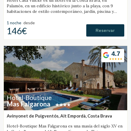
Hotel Casa Vincke es un hotel en la Costa Brava, en
Palamós, en un edificio histórico junto a la playa, con 9
habitaciones de estilo contemporáneo, jardín, piscina y
posibilidad de reservar el hotel completo.
1 noche
desde
146€
Reservar
4.7
Hotel-Boutique
Mas Falgarona
Avinyonet de Puigventós, Alt Empordà, Costa Brava
Hotel-Boutique Mas Falgarona es una masía del siglo XV en