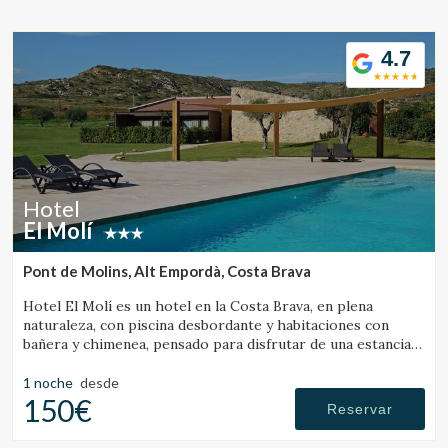
Ubicación/nombre del hotel
4.7
CA
ES
EN
FR
Hotel
El Molí
Pont de Molins, Alt Empordà, Costa Brava
Hotel El Molí es un hotel en la Costa Brava, en plena
naturaleza, con piscina desbordante y habitaciones con
bañera y chimenea, pensado para disfrutar de una estancia
única.
1 noche
desde
150€
Reservar