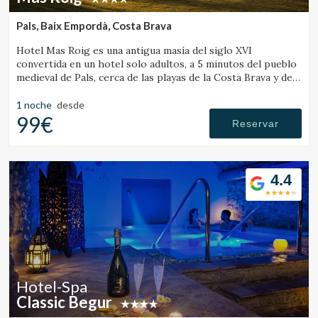
Estas cookies son utilizadas para almacenar información
sobre las preferencias y elecciones personales del usuario
Pals, Baix Empordà, Costa Brava
a través de la observación continuada de sus hábitos de
navegación. Gracias a ellas, podemos conocer los hábitos
Hotel Mas Roig es una antigua masía del siglo XVI
de navegación en el sitio web y mostrar publicidad
convertida en un hotel solo adultos, a 5 minutos del pueblo
relacionada con el perfil de navegación del usuario.
medieval de Pals, cerca de las playas de la Costa Brava y de
las Illes Medes.
1 noche
desde
99€
Reservar
4.4
Hotel-Spa
Classic Begur