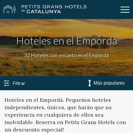
Nuestros Hoteles
Escapadas
Hoteles en el Empordà
Bodas
Empresas
32 Hoteles con encanto en el Empordà
Cheques Regalo
Descubre Catalunya
Contacto
Mi reserva
Filtrar
Hoteles en el Empordà. Pequeños hoteles
independientes, únicos, que harán que su
vpn_key
person
Iniciar sesión
Crear cuenta
experiencia en cualquiera de ellos sea
inolvidable. Reserva en Petits Grans Hotels con
un descuento especial!