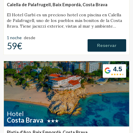
Calella de Palafrugell, Baix Empordà, Costa Brava
El Hotel Garbí es un precioso hotel con piscina en Calella
de Palafrugell, uno de los pueblos más bonitos de la Costa
Brava. Tiene jacuzzi exterior, vistas al mar y ambiente
familiar.
1 noche
desde
Guardar configuración
Aceptar todas
59€
Reservar
4.5
Hotel
Costa Brava
Platja d'Aro, Baix Empordà, Costa Brava